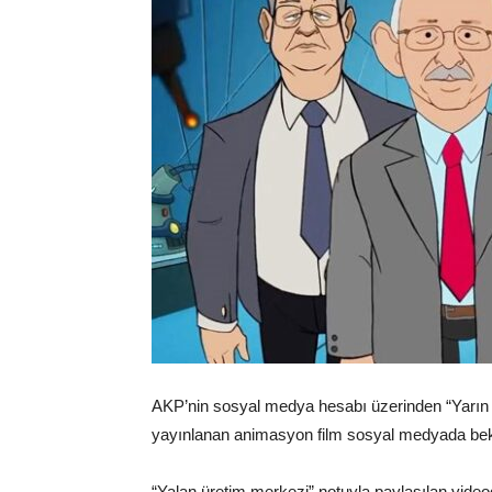
AKP’nin sosyal medya hesabı üzerinden “Yarın sa
yayınlanan animasyon film sosyal medyada bekl
“Yalan üretim merkezi” notuyla paylaşılan vi