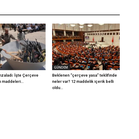
GÜNDEM
mzaladı: İşte Çerçeve
Beklenen “çerçeve yasa” teklifinde
m maddeleri…
neler var? 12 maddelik içerik belli
oldu…