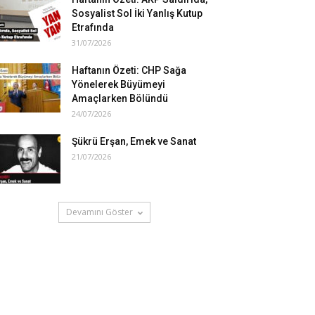
Sosyalist Sol İki Yanlış Kutup
Etrafında
31/07/2026
Haftanın Özeti: CHP Sağa
Yönelerek Büyümeyi
Amaçlarken Bölündü
24/07/2026
Şükrü Erşan, Emek ve Sanat
21/07/2026
Devamını Göster