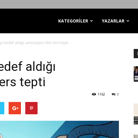
KATEGORİLER
YAZARLAR
yi hedef aldığı animasyon film ters tepti
def aldığı
ers tepti
1162
0
ş