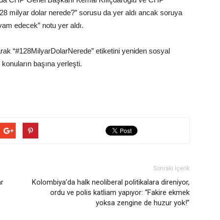
28 milyar dolar nerede?” sorusu da yer aldı ancak soruya
vam edecek” notu yer aldı.
arak “#128MilyarDolarNerede” etiketini yeniden sosyal
onuların başına yerleşti.
Sonraki İçerik
ar
Kolombiya’da halk neoliberal politikalara direniyor,
ordu ve polis katliam yapıyor: “Fakire ekmek
yoksa zengine de huzur yok!”