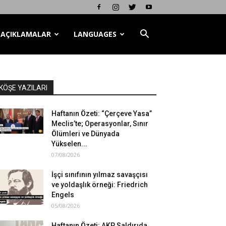
AÇIKLAMALAR
LANGUAGES
KÖŞE YAZILARI
Haftanın Özeti: “Çerçeve Yasa”
Meclis’te; Operasyonlar, Sınır
Ölümleri ve Dünyada
Yükselen...
07/08/2026
İşçi sınıfının yılmaz savaşçısı
ve yoldaşlık örneği: Friedrich
Engels
05/08/2026
Haftanın Özeti: AKP Saldırıda,