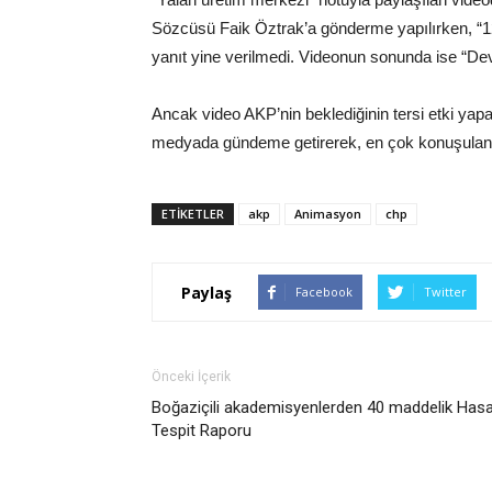
Sözcüsü Faik Öztrak’a gönderme yapılırken, “1
yanıt yine verilmedi. Videonun sonunda ise “De
Ancak video AKP’nin beklediğinin tersi etki yap
medyada gündeme getirerek, en çok konuşulan k
ETIKETLER
akp
Animasyon
chp
Paylaş
Facebook
Twitter
Önceki İçerik
Boğaziçili akademisyenlerden 40 maddelik Has
Tespit Raporu