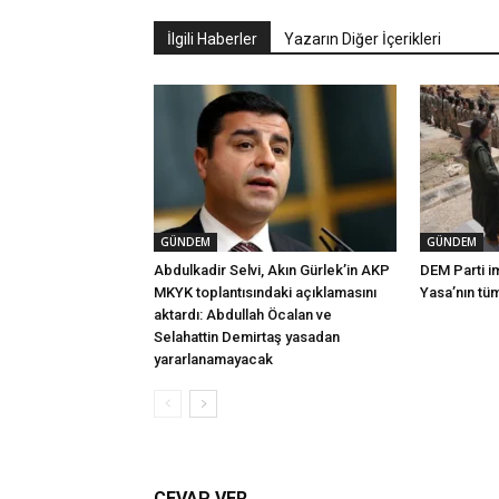
İlgili Haberler
Yazarın Diğer İçerikleri
GÜNDEM
GÜNDEM
Abdulkadir Selvi, Akın Gürlek’in AKP
DEM Parti i
MKYK toplantısındaki açıklamasını
Yasa’nın tü
aktardı: Abdullah Öcalan ve
Selahattin Demirtaş yasadan
yararlanamayacak
CEVAP VER