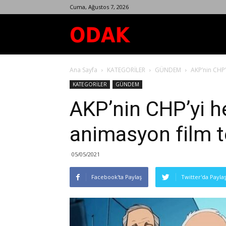
Cuma, Ağustos 7, 2026
Odak
Ana Sayfa
KATEGORİLER
GÜNDEM
AKP’nin CHP’
Dergisi
KATEGORİLER
GÜNDEM
AKP’nin CHP’yi he
animasyon film t
05/05/2021
Facebook'ta Paylaş
Twitter'da Payla