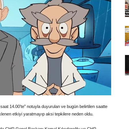
at 14.00’te” notuyla duyurulan ve bugün belirtilen saatte
enen etkiyi yaratmayıp aksi tepkilere neden oldu.
deoda CHP Genel Başkanı Kemal Kılıçdaroğlu ve CHP