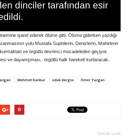
en dinciler tarafından esir
edildi.
nemine işaret ederek ölüme gitti. Ölüme giderken yazdığı
azanmasının yolu Mustafa Suphilerin, Denizlerin, Mahirlerin
kurmaktan ve örgütlü devrimci mücadeleden geçiyor.
lesi ve dayanışması, örgütlü halk hareketi kurtaracak.
Yazgan
Mehmet Kanbur
odak dergisi
Ömer Yazgan
Sonraki İçerik