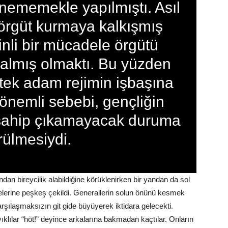
enememekle yapılmıştı. Asıl
 örgüt kurmaya kalkışmış
inli bir mücadele örgütü
kalmış olmaktı. Bu yüzden
tek adam rejimin işbaşına
önemli sebebi, gençliğin
 sahip çıkamayacak duruma
rülmesiydi.
ndan bireycilik alabildiğine körüklenirken bir yandan da sol
telerine peşkeş çekildi. Generallerin solun önünü kesmek
 karşılaşmaksızın git gide büyüyerek iktidara gelecekti.
klılar “höt!” deyince arkalarına bakmadan kaçtılar. Onların