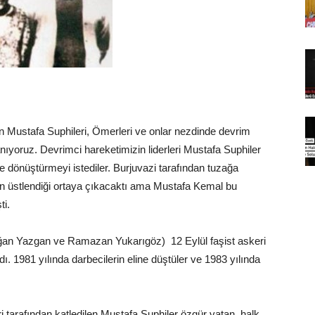
 Mustafa Suphileri, Ömerleri ve onlar nezdinde devrim
ıyoruz. Devrimci hareketimizin liderleri Mustafa Suphiler
 dönüştürmeyi istediler. Burjuvazi tarafından tuzağa
nın üstlendiği ortaya çıkacaktı ama Mustafa Kemal bu
ti.
n Yazgan ve Ramazan Yukarıgöz) 12 Eylül faşist askeri
ı. 1981 yılında darbecilerin eline düştüler ve 1983 yılında
i tarafından katledilen Mustafa Suphiler özgür vatan, halk