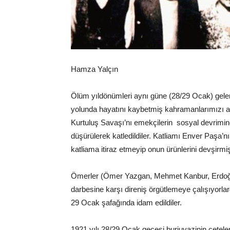
Hamza Yalçın
Ölüm yıldönümleri aynı güne (28/29 Ocak) gelen
yolunda hayatını kaybetmiş kahramanlarımızı an
Kurtuluş Savaşı’nı emekçilerin sosyal devrimine
düşürülerek katledildiler. Katliamı Enver Paşa’
katliama itiraz etmeyip onun ürünlerini devşirmiş
Ömerler (Ömer Yazgan, Mehmet Kanbur, Erdoğa
darbesine karşı direniş örgütlemeye çalışıyorlard
29 Ocak şafağında idam edildiler.
1921 yılı 28/29 Ocak gecesi burjuvazinin çeteler