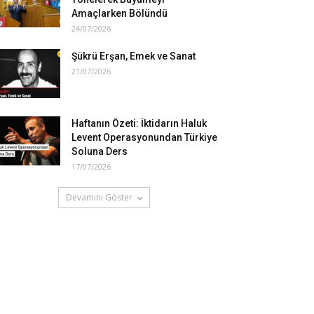
Amaçlarken Bölündü
24/07/2026
Şükrü Erşan, Emek ve Sanat
21/07/2026
Haftanın Özeti: İktidarın Haluk
Levent Operasyonundan Türkiye
Soluna Ders
17/07/2026
Devamını Göster