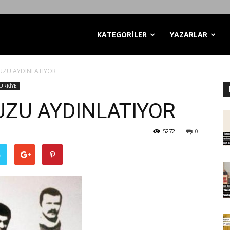
KATEGORİLER
YAZARLAR
UZU AYDINLATIYOR
ÜRKİYE
UZU AYDINLATIYOR
5272
0
ş