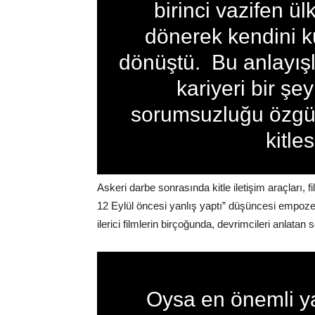
birinci vazifen ül
dönerek kendini ku
dönüştü. Bu anlayış
kariyeri bir şe
sorumsuzluğu özgürl
kitles
Askeri darbe sonrasında kitle iletişim araçları, 
12 Eylül öncesi yanlış yaptı” düşüncesi empoze
ilerici filmlerin birçoğunda, devrimcileri anlata
Oysa en önemli ya