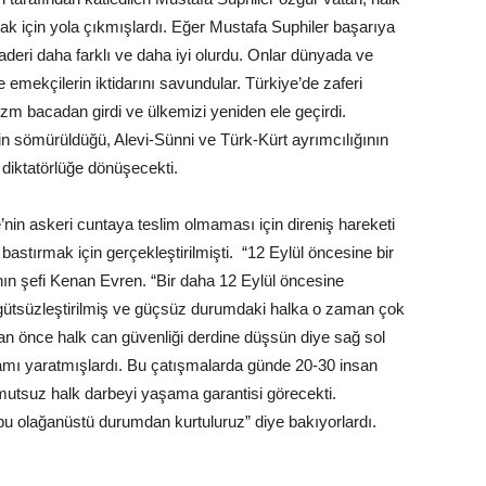
k için yola çıkmışlardı. Eğer Mustafa Suphiler başarıya
aderi daha farklı ve daha iyi olurdu. Onlar dünyada ve
 emekçilerin iktidarını savundular. Türkiye’de zaferi
m bacadan girdi ve ülkemizi yeniden ele geçirdi.
rin sömürüldüğü, Alevi-Sünni ve Türk-Kürt ayrımcılığının
 diktatörlüğe dönüşecekti.
’nin askeri cuntaya teslim olmaması için direniş hareketi
 bastırmak için gerçekleştirilmişti. “12 Eylül öncesine bir
ın şefi Kenan Evren. “Bir daha 12 Eylül öncesine
gütsüzleştirilmiş ve güçsüz durumdaki halka o zaman çok
 önce halk can güvenliği derdine düşsün diye sağ sol
rtamı yaratmışlardı. Bu çatışmalarda günde 20-30 insan
utsuz halk darbeyi yaşama garantisi görecekti.
bu olağanüstü durumdan kurtuluruz” diye bakıyorlardı.