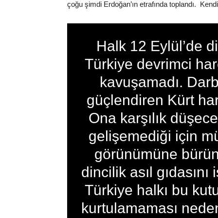
çoğu şimdi Erdoğan’ın etrafında toplandı. Kendi ge
Halk 12 Eylül’de d
Türkiye devrimci har
kavuşamadı. Darb
güçlendiren Kürt hare
Ona karşılık düşecek
gelişemediği için mü
görünümüne büründü
dincilik asıl gıdasını
Türkiye halkı bu kut
kurtulamaması neden