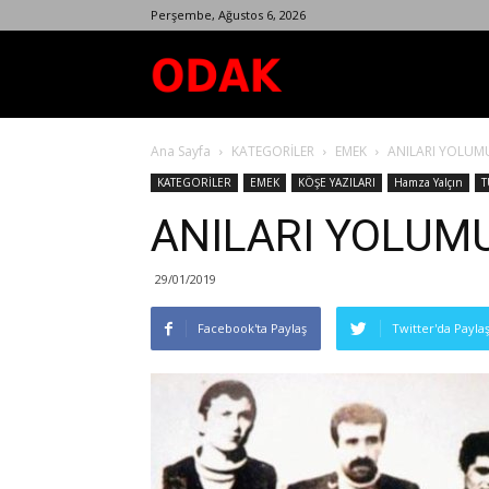
Perşembe, Ağustos 6, 2026
Odak
Ana Sayfa
KATEGORİLER
EMEK
ANILARI YOLUM
Dergisi
KATEGORİLER
EMEK
KÖŞE YAZILARI
Hamza Yalçın
T
ANILARI YOLUM
29/01/2019
Facebook'ta Paylaş
Twitter'da Payla