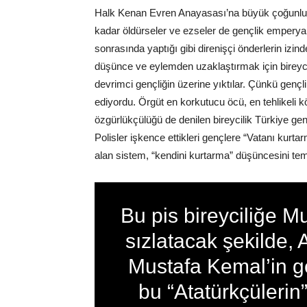
Halk Kenan Evren Anayasası’na büyük çoğunlukla
kadar öldürseler ve ezseler de gençlik emperya
sonrasında yaptığı gibi direnişçi önderlerin iz
düşünce ve eylemden uzaklaştırmak için bireycil
devrimci gençliğin üzerine yıktılar. Çünkü gençl
ediyordu. Örgüt en korkutucu öcü, en tehlikeli köt
özgürlükçülüğü de denilen bireycilik Türkiye gen
Polisler işkence ettikleri gençlere “Vatanı kurt
alan sistem, “kendini kurtarma” düşüncesini temel 
Bu pis bireyciliğe M
sızlatacak şekilde, 
Mustafa Kemal’in ge
bu “Atatürkçülerin”