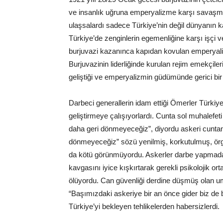
ve insanlık uğruna emperyalizme karşı savaşma
ulaşsalardı sadece Türkiye’nin değil dünyanın k
Türkiye’de zenginlerin egemenliğine karşı işçi ve
burjuvazi kazanınca kapıdan kovulan emperyaliz
Burjuvazinin liderliğinde kurulan rejim emekçile
geliştiği ve emperyalizmin güdümünde gerici bir
Darbeci generallerin idam ettiği Ömerler Türkiye
geliştirmeye çalışıyorlardı. Cunta sol muhalefeti
daha geri dönmeyeceğiz”, diyordu askeri cuntan
dönmeyeceğiz” sözü yenilmiş, korkutulmuş, ör
da kötü görünmüyordu. Askerler darbe yapmadan
kavgasını iyice kışkırtarak gerekli psikolojik o
ölüyordu. Can güvenliği derdine düşmüş olan um
“Başımızdaki askeriye bir an önce gider biz de 
Türkiye’yi bekleyen tehlikelerden habersizlerdi.