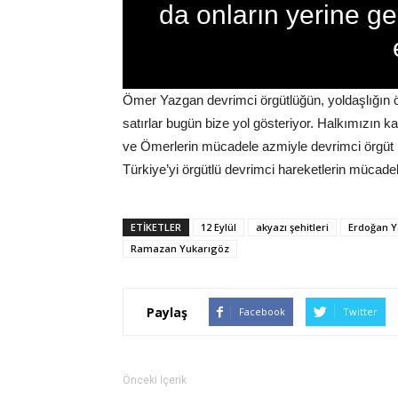
da onların yerine gel
Ömer Yazgan devrimci örgütlüğün, yoldaşlığın ö
satırlar bugün bize yol gösteriyor. Halkımızın k
ve Ömerlerin mücadele azmiyle devrimci örgüt 
Türkiye’yi örgütlü devrimci hareketlerin mücade
ETIKETLER
12 Eylül
akyazı şehitleri
Erdoğan 
Ramazan Yukarıgöz
Paylaş
Facebook
Twitter
Önceki İçerik