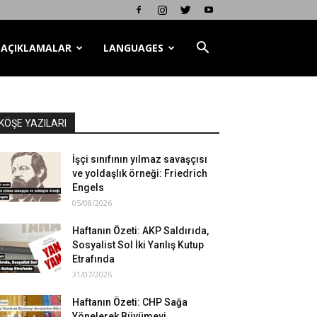
AÇIKLAMALAR
LANGUAGES
KÖŞE YAZILARI
İşçi sınıfının yılmaz savaşçısı
ve yoldaşlık örneği: Friedrich
Engels
05/08/2026
Haftanın Özeti: AKP Saldırıda,
Sosyalist Sol İki Yanlış Kutup
Etrafında
31/07/2026
Haftanın Özeti: CHP Sağa
Yönelerek Büyümeyi