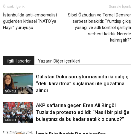
Önceki İçerik
Sonraki İçerik
İstanbul’da anti-emperyalist
Sibel Özbudun ve Temel Demirer
güçlerden kitlesel “NATO’ya
serbest bırakıldı: “Yurtdışı çıkış
Hayır” yürüyüşü
yasağı ve adli kontrol şartıyla
serbest kaldık. Nerede
kalmıştık?”
İlgili Haberler
Yazarın Diğer İçerikleri
Gülistan Doku soruşturmasında iki dalgıç
“delil karartma” suçlaması ile gözaltına
alındı
GÜNCEL
AKP saflarına geçen Eren Ali Bingöl
Tuzla’da protesto edildi: “Nasıl bir pisliğe
bulaştınız da bu kadar satılık oldunuz?”
GÜNCEL