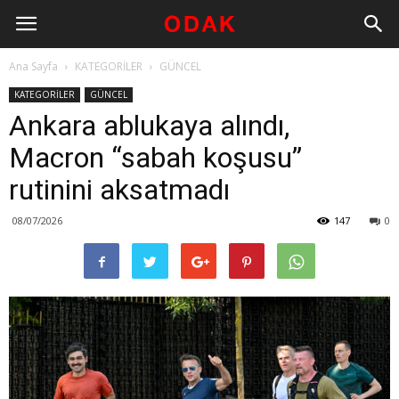
Ana Sayfa
KATEGORİLER
GÜNCEL
KATEGORİLER
GÜNCEL
Ankara ablukaya alındı,
Macron “sabah koşusu”
rutinini aksatmadı
08/07/2026
147
0