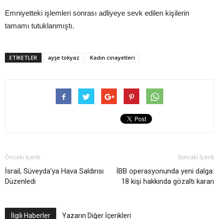
Emniyetteki işlemleri sonrası adliyeye sevk edilen kişilerin
tamamı tutuklanmıştı.
ETIKETLER
ayşe tokyaz
Kadın cinayetleri
Önceki İçerik
Sonraki İçerik
İsrail, Süveyda’ya Hava Saldırısı
İBB operasyonunda yeni dalga:
Düzenledi
18 kişi hakkında gözaltı kararı
İlgili Haberler
Yazarın Diğer İçerikleri