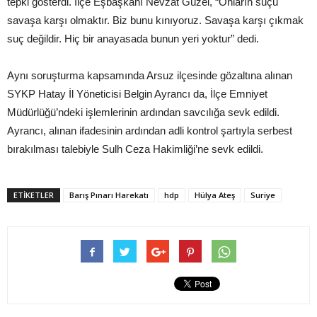
tepki gösterdi. İlçe Eşbaşkanı Nevzat Güzel, “Onların suçu
savaşa karşı olmaktır. Biz bunu kınıyoruz. Savaşa karşı çıkmak
suç değildir. Hiç bir anayasada bunun yeri yoktur” dedi.
Aynı soruşturma kapsamında Arsuz ilçesinde gözaltına alınan
SYKP Hatay İl Yöneticisi Belgin Ayrancı da, İlçe Emniyet
Müdürlüğü’ndeki işlemlerinin ardından savcılığa sevk edildi.
Ayrancı, alınan ifadesinin ardından adli kontrol şartıyla serbest
bırakılması talebiyle Sulh Ceza Hakimliği’ne sevk edildi.
ETIKETLER
Barış Pınarı Harekatı
hdp
Hülya Ateş
Suriye