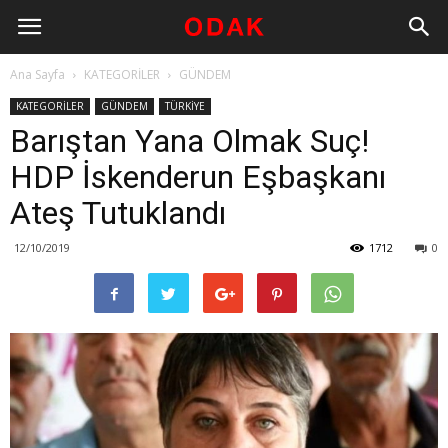
Ana Sayfa
KATEGORİLER
GÜNDEM
KATEGORİLER
GÜNDEM
TÜRKİYE
Barıştan Yana Olmak Suç!
HDP İskenderun Eşbaşkanı
Ateş Tutuklandı
12/10/2019
1712
0