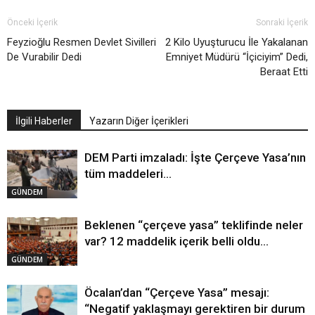
Önceki İçerik
Sonraki İçerik
Feyzioğlu Resmen Devlet Sivilleri
2 Kilo Uyuşturucu İle Yakalanan
De Vurabilir Dedi
Emniyet Müdürü “İçiciyim” Dedi,
Beraat Etti
İlgili Haberler
Yazarın Diğer İçerikleri
DEM Parti imzaladı: İşte Çerçeve Yasa’nın
tüm maddeleri…
GÜNDEM
Beklenen “çerçeve yasa” teklifinde neler
var? 12 maddelik içerik belli oldu…
GÜNDEM
Öcalan’dan “Çerçeve Yasa” mesajı:
“Negatif yaklaşmayı gerektiren bir durum