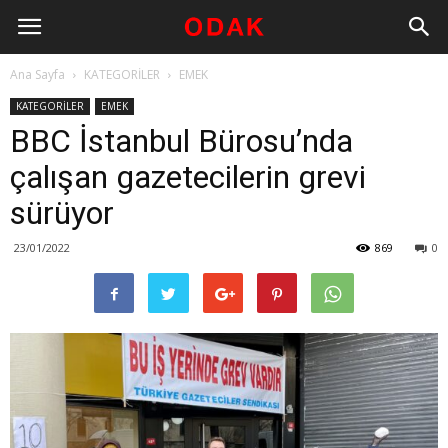
Ana Sayfa
KATEGORİLER
EMEK
KATEGORİLER
EMEK
BBC İstanbul Bürosu’nda
çalışan gazetecilerin grevi
sürüyor
23/01/2022
869
0