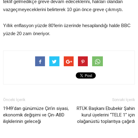
teklif gelmedikçe greve devam edeceklerini, hakları olandan
vazgeçmeyeceklerini belirterek 10 gün önce greve çıkmıştı.
Yıllık enflasyon yüzde 80’lerin üzerinde hesaplandığı halde BBC
yüzde 20 zam öneriyor.
Önceki İçerik
Sonraki İçerik
1949’dan günümüze Çin’in siyasi,
RTÜK Başkanı Ebubekir Şahin
ekonomik değişimi ve Çin-ABD
kurul üyelerini “TELE 1” için
ilişkilerinin geleceği
olağanüstü toplantıya çağırdı