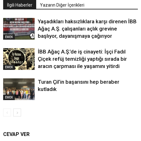
İlgili Haberler
Yazarın Diğer İçerikleri
Yaşadıkları haksızlıklara karşı direnen İBB
Ağaç A.Ş. çalışanları açlık grevine
başlıyor, dayanışmaya çağırıyor
EMEK
İBB Ağaç A.Ş.’de iş cinayeti: İşçi Fadıl
Çiçek refüj temizliği yaptığı sırada bir
aracın çarpması ile yaşamını yitirdi
EMEK
Turan Çil’in başarısını hep beraber
kutladık
EMEK
CEVAP VER