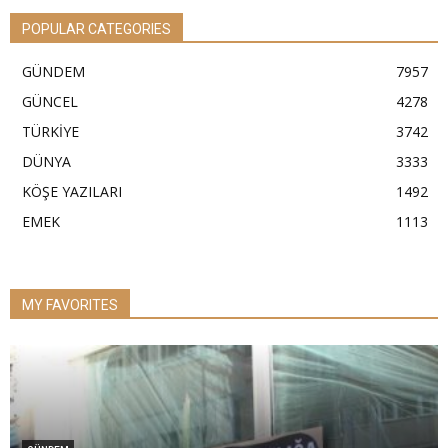
POPULAR CATEGORIES
GÜNDEM
7957
GÜNCEL
4278
TÜRKİYE
3742
DÜNYA
3333
KÖŞE YAZILARI
1492
EMEK
1113
MY FAVORITES