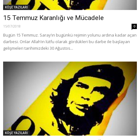
KÖŞE YAZILARI
15 Temmuz Karanlığı ve Mücadele
15/07/2018
0
Bugün 15 Temmuz. Saray’ın bugünkü rejimin yolunu ardına kadar açan
darbesi. Onlar Allah’ın lütfu olarak gördükleri bu darbe ile başlayan
gelişmeleri tarihimizdeki 30 Ağustos...
KÖŞE YAZILARI