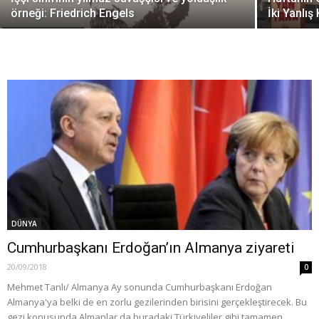
örneği: Friedrich Engels
İki Yanlış
DÜNYA
Cumhurbaşkanı Erdoğan’ın Almanya ziyareti
20/09/2018
0
Mehmet Tanlı/ Almanya Ay sonunda Cumhurbaşkanı Erdoğan
Almanya'ya belki de en zorlu gezilerinden birisini gerçekleştirecek. Bu
gezi konusunda Almanlar da buradaki Türkiyeliler gibi tamamen