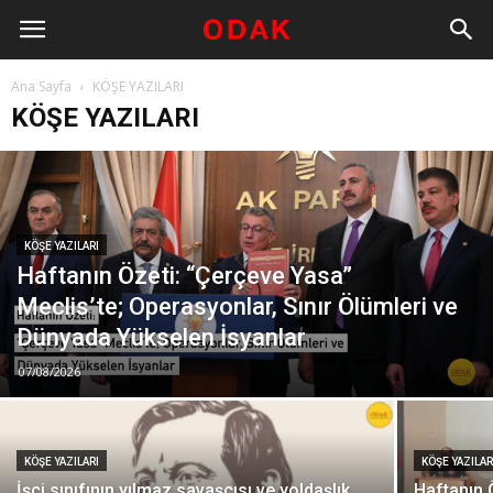
Ana Sayfa
KÖŞE YAZILARI
KÖŞE YAZILARI
KÖŞE YAZILARI
Haftanın Özeti: “Çerçeve Yasa”
Meclis’te; Operasyonlar, Sınır Ölümleri ve
Dünyada Yükselen İsyanlar
07/08/2026
KÖŞE YAZILARI
KÖŞE YAZILAR
İşçi sınıfının yılmaz savaşçısı ve yoldaşlık
Haftanın Ö