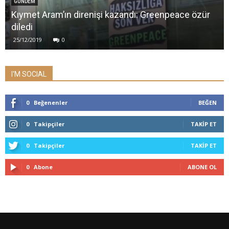
GÜNDEM
Kıymet Aram’ın direnişi kazandı: Greenpeace özür
diledi
25/12/2019
0
I'M SOCIAL
0
Beğenenler
BEĞEN
0
Takipçiler
TAKIP ET
0
Takipçiler
TAKIP ET
0
Abone
ABONE OL