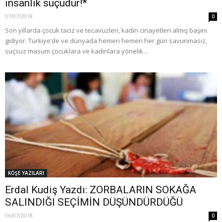
insanlık suçudur!*
07/07/2018
0
Son yıllarda çocuk taciz ve tecavüzleri, kadın cinayetleri almış başını
gidiyor. Türkiye’de ve dünyada hemen hemen her gün savunmasız,
suçsuz masum çocuklara ve kadınlara yönelik...
KÖŞE YAZILARI
Erdal Kudiş Yazdı: ZORBALARIN SOKAĞA
SALINDIĞI SEÇİMİN DÜŞÜNDÜRDÜĞÜ
06/07/2018
0