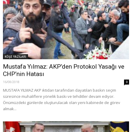
KÖŞE YAZILARI
Mustafa Yılmaz: AKP’den Protokol Yasağı ve
CHP’nin Hatası
16/08/2018
0
MUSTAFA YILMAZ AKP iktidarı tarafından dayatılan baskın seçim
süresince muhaliflere yönelik baskı ve tehditler devam ediyor.
Önümüzdeki günlerde oluşturulacak olan yeni kabinede de görev
almak...