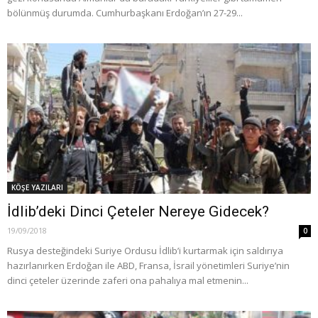
bölünmüş durumda. Cumhurbaşkanı Erdoğan’ın 27-29...
KÖŞE YAZILARI
İdlib’deki Dinci Çeteler Nereye Gidecek?
19/09/2018
0
Rusya desteğindeki Suriye Ordusu İdlib’i kurtarmak için saldırıya
hazırlanırken Erdoğan ile ABD, Fransa, İsrail yönetimleri Suriye’nin
dinci çeteler üzerinde zaferi ona pahalıya mal etmenin...