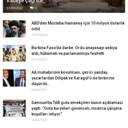
ifadeye çağrıldı!
01/09/2022
0
ABD’den Mücteba Hamaney için 10 milyon dolarlık
ödül
13/03/2026
Burkina Faso’da darbe: Ordu anayasayı askıya
aldı, hükümeti ve parlamentoyu feshetti
01/10/2022
AA muhabirinin kovulması, gerici yandaş
yazarlardan Dilipak ve Karagül’ü de birbirine
düşürdü…
22/05/2021
Samsun’da TAB gıda emekçileri basın açıklaması
yaptı: “Gıda kuryeleri güvenceli, insanca çalışma
koşulları istiyor”
18/03/2022