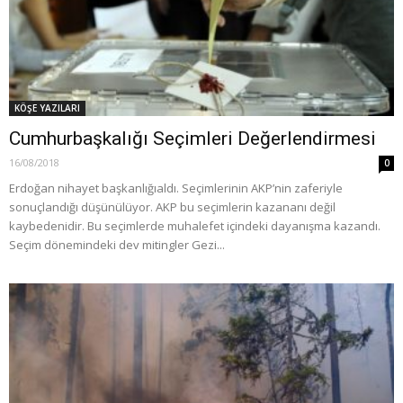
KÖŞE YAZILARI
Cumhurbaşkalığı Seçimleri Değerlendirmesi
16/08/2018
0
Erdoğan nihayet başkanlığıaldı. Seçimlerinin AKP’nin zaferiyle
sonuçlandığı düşünülüyor. AKP bu seçimlerin kazananı değil
kaybedenidir. Bu seçimlerde muhalefet içindeki dayanışma kazandı.
Seçim dönemindeki dev mitingler Gezi...