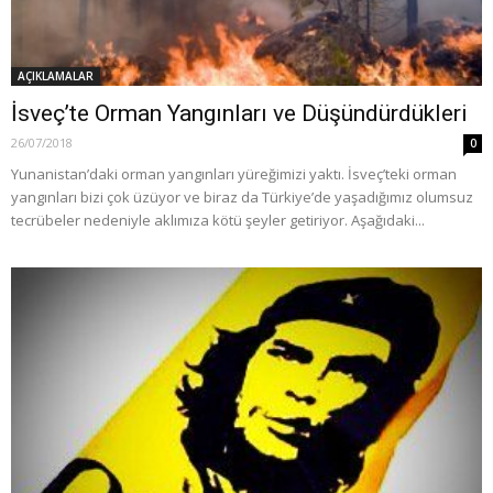
AÇIKLAMALAR
İsveç’te Orman Yangınları ve Düşündürdükleri
26/07/2018
0
Yunanistan’daki orman yangınları yüreğimizi yaktı. İsveç’teki orman
yangınları bizi çok üzüyor ve biraz da Türkiye’de yaşadığımız olumsuz
tecrübeler nedeniyle aklımıza kötü şeyler getiriyor. Aşağıdaki...