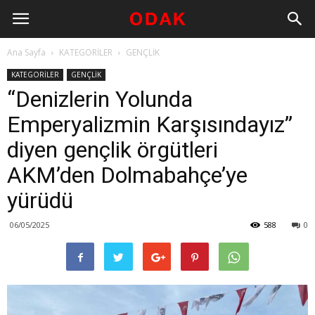
Ana Sayfa
KATEGORİLER
GENÇLİK
KATEGORİLER
GENÇLİK
“Denizlerin Yolunda
Emperyalizmin Karşısındayız”
diyen gençlik örgütleri
AKM’den Dolmabahçe’ye
yürüdü
06/05/2025
588
0