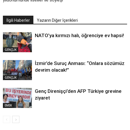
yıldönümünde liseliler ile söyleşi
İlgili Haberler
Yazarın Diğer İçerikleri
NATO’ya kırmızı halı, öğrenciye ev hapsi!
GENÇLİK
İzmir’de Suruç Anması: “Onlara sözümüz
devrim olacak!”
GENÇLİK
Genç Direnişçi’den AFP Türkiye grevine
ziyaret
EMEK