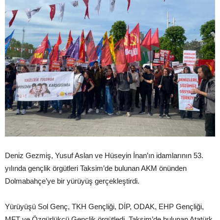
Deniz Gezmiş, Yusuf Aslan ve Hüseyin İnan’ın idamlarının 53.
yılında gençlik örgütleri Taksim’de bulunan AKM önünden
Dolmabahçe’ye bir yürüyüş gerçekleştirdi.
Yürüyüşü Sol Genç, TKH Gençliği, DİP, ODAK, EHP Gençliği,
MFT ve Özgürlükçü Gençlik örgütledi. Taksim’de bulunan Atatürk