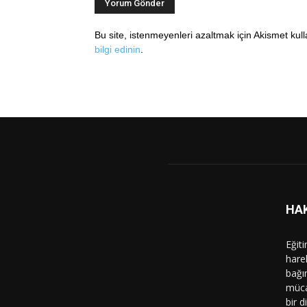
Bu site, istenmeyenleri azaltmak için Akismet kul
bilgi edinin
.
HA
Eğit
hare
bağı
müca
bir d