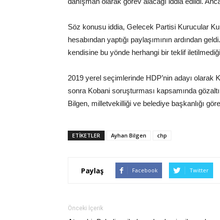
danışman olarak görev alacağı iddia edildi. Ancak 
Söz konusu iddia, Gelecek Partisi Kurucular K
hesabından yaptığı paylaşımının ardından geldi
kendisine bu yönde herhangi bir teklif iletilmediği
2019 yerel seçimlerinde HDP’nin adayı olarak K
sonra Kobani soruşturması kapsamında gözaltın
Bilgen, milletvekilliği ve belediye başkanlığı g
ETIKETLER
Ayhan Bilgen
chp
Paylaş
Facebook
Twitter
Önceki İçerik