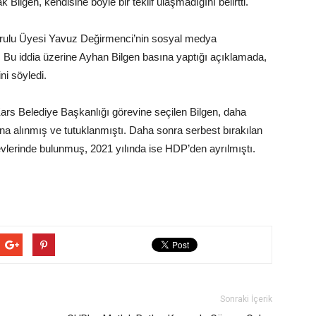
Bilgen, kendisine böyle bir teklif ulaşmadığını belirtti.
urulu Üyesi Yavuz Değirmenci’nin sosyal medya
. Bu iddia üzerine Ayhan Bilgen basına yaptığı açıklamada,
ni söyledi.
ars Belediye Başkanlığı görevine seçilen Bilgen, daha
a alınmış ve tutuklanmıştı. Daha sonra serbest bırakılan
örevlerinde bulunmuş, 2021 yılında ise HDP’den ayrılmıştı.
Sonraki İçerik