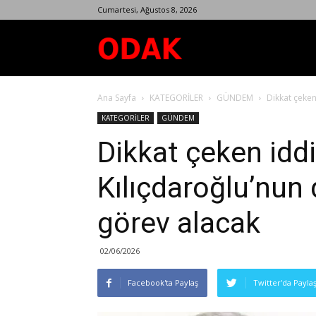
Cumartesi, Ağustos 8, 2026
Odak
Ana Sayfa
KATEGORİLER
GÜNDEM
Dikkat çeken
Dergisi
KATEGORİLER
GÜNDEM
Dikkat çeken iddi
Kılıçdaroğlu’nun
görev alacak
02/06/2026
Facebook'ta Paylaş
Twitter'da Payla