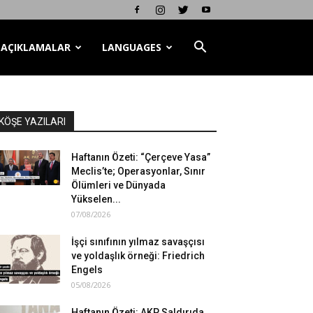
AÇIKLAMALAR
LANGUAGES
KÖŞE YAZILARI
Haftanın Özeti: “Çerçeve Yasa”
Meclis’te; Operasyonlar, Sınır
Ölümleri ve Dünyada
Yükselen...
07/08/2026
İşçi sınıfının yılmaz savaşçısı
ve yoldaşlık örneği: Friedrich
Engels
05/08/2026
Haftanın Özeti: AKP Saldırıda,