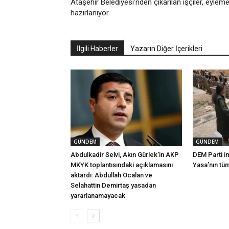
Ataşehir Belediyesi’nden çıkarılan işçiler, eylem
hazırlanıyor
İlgili Haberler
Yazarın Diğer İçerikleri
GÜNDEM
GÜNDEM
Abdulkadir Selvi, Akın Gürlek’in AKP
DEM Parti i
MKYK toplantısındaki açıklamasını
Yasa’nın tü
aktardı: Abdullah Öcalan ve
Selahattin Demirtaş yasadan
yararlanamayacak