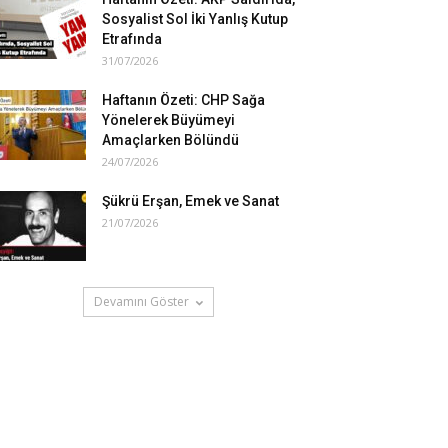
Sosyalist Sol İki Yanlış Kutup
Etrafında
31/07/2026
Haftanın Özeti: CHP Sağa
Yönelerek Büyümeyi
Amaçlarken Bölündü
24/07/2026
Şükrü Erşan, Emek ve Sanat
21/07/2026
Devamını Göster