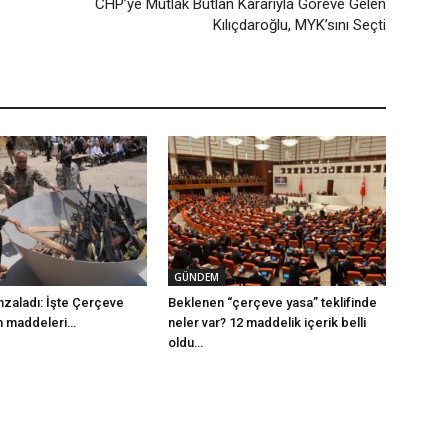
e
CHP’ye Mutlak Butlan Kararıyla Göreve Gelen
Kılıçdaroğlu, MYK’sını Seçti
GÜNDEM
mzaladı: İşte Çerçeve
Beklenen “çerçeve yasa” teklifinde
m maddeleri…
neler var? 12 maddelik içerik belli
oldu…