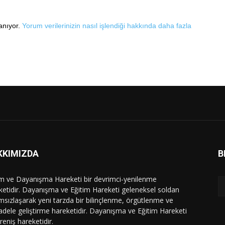
lanıyor.
Yorum verilerinizin nasıl işlendiği hakkında daha fazla
KKIMIZDA
B
im ve Dayanışma Hareketi bir devrimci-yenilenme
ketidir. Dayanışma ve Eğitim Hareketi geleneksel soldan
msızlaşarak yeni tarzda bir bilinçlenme, örgütlenme ve
dele geliştirme hareketidir. Dayanışma ve Eğitim Hareketi
ireniş hareketidir.