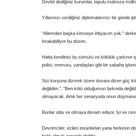
Devlet dediğiniz kurumlar, tapulu malınıza mülk
Yıllarınızı verdiğiniz diplomalarınızı bir günde ipt
“Ailemden başka kimseye ihtiyacım yok.” derken
bırakabiliyor bu düzen.
Hatta kendinizi bu sömürü ve kötülük çarkının 
polisi, memuru, yandaşları gibi bir sabaha işkenc
Sizi kurşuna dizmek üzere duvara dizen güç köt
değildim.”, “Ben kötü olduğumun farkında değildi
olmayacak. Artık her senaryoda onun düşmanıs
Bunlar oldu ve olmaya devam ediyor. İyi ve cesu
Devrimciler, ezilen insanlıktan yana herkesin do
balık olmak zorunda değiliz.