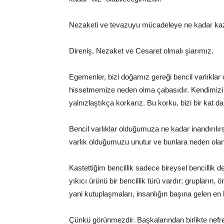
Nezaketi ve tevazuyu mücadeleye ne kadar kaza
Direniş, Nezaket ve Cesaret olmalı şiarımız.
Egemenler, bizi doğamız gereği bencil varlıklar
hissetmemize neden olma çabasıdır. Kendimizi y
yalnızlaştıkça korkarız. Bu korku, bizi bir kat dah
Bencil varlıklar olduğumuza ne kadar inandırılır
varlık olduğumuzu unutur ve bunlara neden olan 
Kastettiğim bencillik sadece bireysel bencillik 
yıkıcı ürünü bir bencillik türü vardır; grupların, ö
yani kutuplaşmaları, insanlığın başına gelen en k
Çünkü görünmezdir. Başkalarından birlikte nefret 