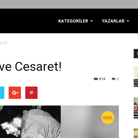
KATEGORİLER
YAZARLAR
aret!
ve Cesaret!
814
0
ş