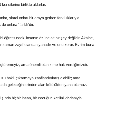
endilerine birlikte aklarlar.
nlar, şimdi onları bir araya getiren farklılıklarıyla
de onlara “farklı”dır.
i öğretisindeki insanın özüne ait bir şey değildir. Aksine,
er zaman zayıf olandan yanadır ve onu korur. Evrim buna
türemeyiz, ama önemli olan kime hak verdiğimizdir.
zu haklı çıkarmaya zaaflandırılmış olabilir; ama
a da geleceğini elinden alan kötülükten yana olamaz.
ışında hiçbir insan, bir çocuğun katilini vicdanıyla