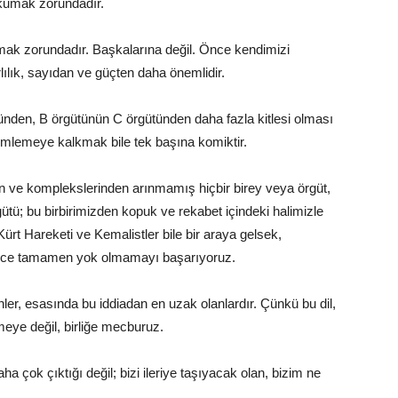
dokumak zorundadır.
lamak zorundadır. Başkalarına değil. Önce kendimizi
lılık, sayıdan ve güçten daha önemlidir.
ünden, B örgütünün C örgütünden daha fazla kitlesi olması
lemlemeye kalkmak bile tek başına komiktir.
n ve komplekslerinden arınmamış hiçbir birey veya örgüt,
ütü; bu birbirimizden kopuk ve rekabet içindeki halimizle
, Kürt Hareketi ve Kemalistler bile bir araya gelsek,
dece tamamen yok olmamayı başarıyoruz.
ler, esasında bu iddiadan en uzak olanlardır. Çünkü bu dil,
rmeye değil, birliğe mecburuz.
a çok çıktığı değil; bizi ileriye taşıyacak olan, bizim ne