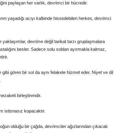
ni paylaşan her varlık, devrimci bir hücredir.
nın yaşadığı acıyı kalbinde hissedebilen herkes, devrimci
e yaklaşımlar, devrime değil tarikat tarzı gruplaşmalara
astalığını besler. Sadece solu soldan ayırmakla kalmaz,
irir.
 gibi gören bir sol da aynı felakete hizmet eder. Niyet ve dil
.
zaketi birleştirendir.
m istisnasız kopacaktır.
yoğun olduğu bir çağda, devrimciler ağızlarından çıkacak