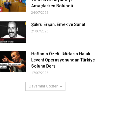
Amaçlarken Bölündü
24/07/2026
Şükrü Erşan, Emek ve Sanat
21/07/2026
Haftanın Özeti: İktidarın Haluk
Levent Operasyonundan Türkiye
Soluna Ders
17/07/2026
Devamını Göster