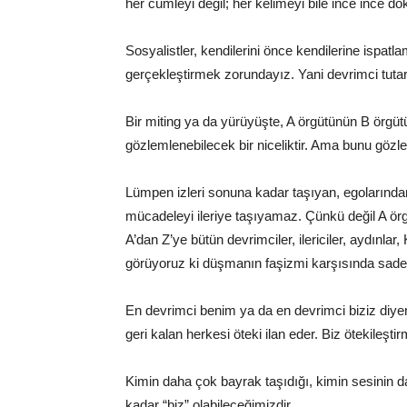
her cümleyi değil; her kelimeyi bile ince ince 
Sosyalistler, kendilerini önce kendilerine ispat
gerçekleştirmek zorundayız. Yani devrimci tutar
Bir miting ya da yürüyüşte, A örgütünün B örgüt
gözlemlenebilecek bir niceliktir. Ama bunu göz
Lümpen izleri sonuna kadar taşıyan, egolarında
mücadeleyi ileriye taşıyamaz. Çünkü değil A örg
A’dan Z’ye bütün devrimciler, ilericiler, aydınlar
görüyoruz ki düşmanın faşizmi karşısında sa
En devrimci benim ya da en devrimci biziz diyen
geri kalan herkesi öteki ilan eder. Biz ötekileşti
Kimin daha çok bayrak taşıdığı, kimin sesinin dah
kadar “biz” olabileceğimizdir.