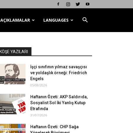
AÇIKLAMALAR
LANGUAGES
KÖŞE YAZILARI
İşçi sınıfının yılmaz savaşçısı
ve yoldaşlık örneği: Friedrich
Engels
05/08/2026
Haftanın Özeti: AKP Saldırıda,
Sosyalist Sol İki Yanlış Kutup
Etrafında
31/07/2026
Haftanın Özeti: CHP Sağa
Yönelerek Büyümeyi