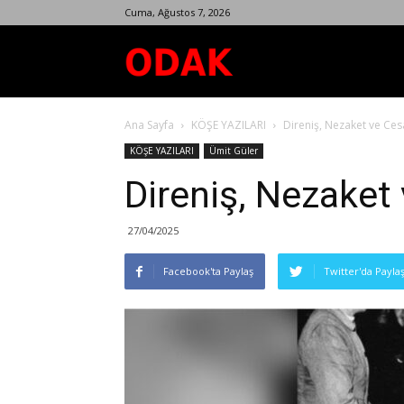
Cuma, Ağustos 7, 2026
Odak
Ana Sayfa
KÖŞE YAZILARI
Direniş, Nezaket ve Ces
Dergisi
KÖŞE YAZILARI
Ümit Güler
Direniş, Nezaket 
27/04/2025
Facebook'ta Paylaş
Twitter'da Payla