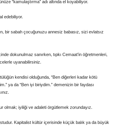
ünüze “kamulaştırma” adı altında el koyabiliyor.
al edebiliyor.
, bir sabah çocuğunuzu annesiz babasız, sizi evlatsız
içinde dokunulmaz sanırken, tıpkı Cemaat’in öğretmenleri,
elerle uyanabilirsiniz.
ülüğün kendisi olduğunda, “Ben diğerleri kadar kötü
m.” ya da “Ben iyi biriydim.” demenizin bir faydası
ınız.
r olmak; iyiliği ve adaleti örgütlemek zorundayız.
studur. Kapitalist kültür içerisinde küçük balık ya da büyük