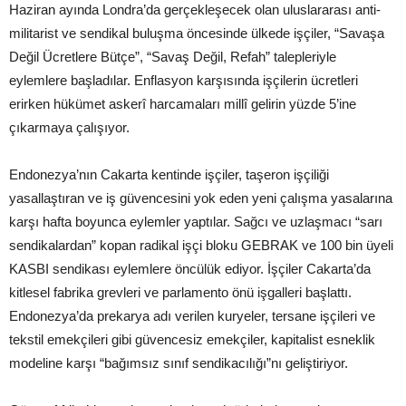
Haziran ayında Londra’da gerçekleşecek olan uluslararası anti-
militarist ve sendikal buluşma öncesinde ülkede işçiler, “Savaşa
Değil Ücretlere Bütçe”, “Savaş Değil, Refah” talepleriyle
eylemlere başladılar. Enflasyon karşısında işçilerin ücretleri
erirken hükümet askerî harcamaları millî gelirin yüzde 5’ine
çıkarmaya çalışıyor.
Endonezya’nın Cakarta kentinde işçiler, taşeron işçiliği
yasallaştıran ve iş güvencesini yok eden yeni çalışma yasalarına
karşı hafta boyunca eylemler yaptılar. Sağcı ve uzlaşmacı “sarı
sendikalardan” kopan radikal işçi bloku GEBRAK ve 100 bin üyeli
KASBI sendikası eylemlere öncülük ediyor. İşçiler Cakarta’da
kitlesel fabrika grevleri ve parlamento önü işgalleri başlattı.
Endonezya’da prekarya adı verilen kuryeler, tersane işçileri ve
tekstil emekçileri gibi güvencesiz emekçiler, kapitalist esneklik
modeline karşı “bağımsız sınıf sendikacılığı”nı geliştiriyor.