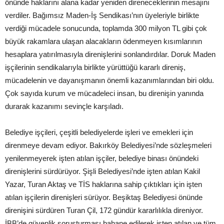
önünde haklarını alana kadar yeniden direneceklerinin mesajını
verdiler. Bağımsız Maden-İş Sendikası’nın üyeleriyle birlikte
verdiği mücadele sonucunda, toplamda 300 milyon TL gibi çok
büyük rakamlara ulaşan alacakların ödenmeyen kısımlarının
hesaplara yatırılmasıyla direnişlerini sonlandırdılar. Doruk Maden
işçilerinin sendikalarıyla birlikte yürüttüğü kararlı direniş,
mücadelenin ve dayanışmanın önemli kazanımlarından biri oldu.
Çok sayıda kurum ve mücadeleci insan, bu direnişin yanında
durarak kazanımı sevinçle karşıladı.
Belediye işçileri, çeşitli belediyelerde işleri ve emekleri için
direnmeye devam ediyor. Bakırköy Belediyesi’nde sözleşmeleri
yenilenmeyerek işten atılan işçiler, belediye binası önündeki
direnişlerini sürdürüyor. Şişli Belediyesi’nde işten atılan Kakil
Yazar, Turan Aktaş ve TİS haklarına sahip çıktıkları için işten
atılan işçilerin direnişleri sürüyor. Beşiktaş Belediyesi önünde
direnişini sürdüren Turan Çil, 172 gündür kararlılıkla direniyor.
İBB’de güvenlik soruşturması bahane edilerek işten atılan ve tüm