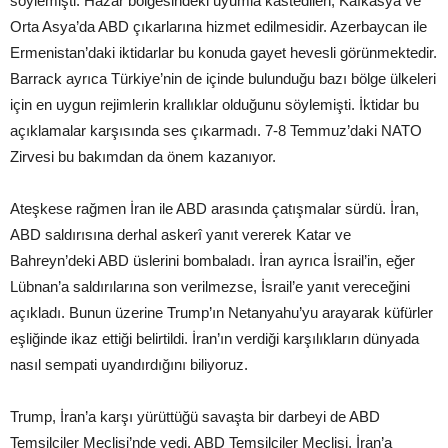
söylemişti. Hazar bölgesindeki uyumla kastedilen, Kafkasya ve
Orta Asya’da ABD çıkarlarına hizmet edilmesidir. Azerbaycan ile
Ermenistan’daki iktidarlar bu konuda gayet hevesli görünmektedir.
Barrack ayrıca Türkiye’nin de içinde bulunduğu bazı bölge ülkeleri
için en uygun rejimlerin krallıklar olduğunu söylemişti. İktidar bu
açıklamalar karşısında ses çıkarmadı. 7-8 Temmuz’daki NATO
Zirvesi bu bakımdan da önem kazanıyor.
Ateşkese rağmen İran ile ABD arasında çatışmalar sürdü. İran,
ABD saldırısına derhal askerî yanıt vererek Katar ve
Bahreyn’deki ABD üslerini bombaladı. İran ayrıca İsrail’in, eğer
Lübnan’a saldırılarına son verilmezse, İsrail’e yanıt vereceğini
açıkladı. Bunun üzerine Trump’ın Netanyahu’yu arayarak küfürler
eşliğinde ikaz ettiği belirtildi. İran’ın verdiği karşılıkların dünyada
nasıl sempati uyandırdığını biliyoruz.
Trump, İran’a karşı yürüttüğü savaşta bir darbeyi de ABD
Temsilciler Meclisi’nde yedi. ABD Temsilciler Meclisi, İran’a