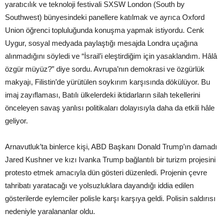
yaratıcılık ve teknoloji festivali SXSW London (South by
Southwest) bünyesindeki panellere katılmak ve ayrıca Oxford
Union öğrenci topluluğunda konuşma yapmak istiyordu. Cenk
Uygur, sosyal medyada paylaştığı mesajda Londra uçağına
alınmadığını söyledi ve “İsrail’i eleştirdiğim için yasaklandım. Hâlâ
özgür müyüz?” diye sordu. Avrupa’nın demokrasi ve özgürlük
makyajı, Filistin’de yürütülen soykırım karşısında dökülüyor. Bu
imaj zayıflaması, Batılı ülkelerdeki iktidarların silah tekellerini
önceleyen savaş yanlısı politikaları dolayısıyla daha da etkili hâle
geliyor.
Arnavutluk’ta binlerce kişi, ABD Başkanı Donald Trump’ın damadı
Jared Kushner ve kızı Ivanka Trump bağlantılı bir turizm projesini
protesto etmek amacıyla dün gösteri düzenledi. Projenin çevre
tahribatı yaratacağı ve yolsuzluklara dayandığı iddia edilen
gösterilerde eylemciler polisle karşı karşıya geldi. Polisin saldırısı
nedeniyle yaralananlar oldu.