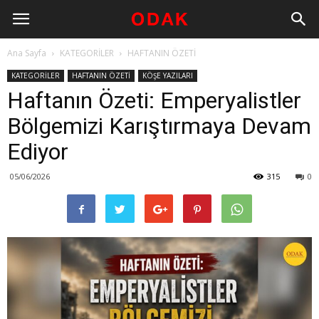
Ana Sayfa
KATEGORİLER
HAFTANIN ÖZETİ
KATEGORİLER
HAFTANIN ÖZETİ
KÖŞE YAZILARI
Haftanın Özeti: Emperyalistler
Bölgemizi Karıştırmaya Devam
Ediyor
05/06/2026
315
0