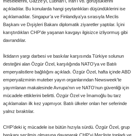
meselelerini, Gazze’yi, Lübnan’ı, İran’ı vb. görüştüklerini
açıkladılar. Bu konularda hangi şeytanlıkları düşündüklerini ise
açıklamadılar. Singapur’a ve Finlandiya’ya sırasıyla Meclis
Başkanı ve Dışişleri Bakanı diplomatik ziyaretler yaptılar. İçini
karıştırdıkları CHP’de yaşanan kavgayı ilgisizce izliyormuş gibi
davrandılar.
İktidarın yargı darbesi ve baskılar karşısında Türkiye solunun
desteğini alan Özgür Özel, karşılığında NATO’ya ve Batılı
emperyalistlere bağlılığını açıkladı. Özgür Özel, hafta içinde ABD
emperyalizminin muteber yayın organlarından Newsweek’te
yayımlanan makalesinde Avrupa’nın ve NATO’nun güvenliği için
mücadele ettiklerini belirtti. Özgür Özel ve İmamoğlu bu tarz
açıklamaları ilk kez yapmıyor. Batılı ülkeler onları her seferinde
yalnız bıraktılar.
CHP’deki iç mücadele ise bütün hızıyla sürdü. Özgür Özel, grup
başkanı seçilmiş olmasına dayanarak CHP’yi Mecliste topladı ve