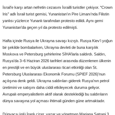
İsrail’e karşı artan nefretin cezasını İsrailli turistler çekiyor. “Crown
Iris” adlı İsrail turist gemisi, Yunanistan’ın Pire Limanı’nda Filistin
yanlısı yüzlerce Yunanlı tarafından protesto edildi. Aynı gemi
Yunanistan’da geçen yıl da protesto edilmişti.
Hafta içinde Rusya ile Ukrayna savaşı kızıştı. Rusya Kiev’i yoğun
bir şekilde bombalarken, Ukrayna devleti de buna karşılık
Moskova ve Petersburg şehirlerine SİHA’larla saldırdı. Saldırı,
Rusya’da 3–6 Haziran 2026 tarihleri arasında düzenlenen ülkenin
en prestijli ve en büyük uluslararası ticari etkinliği olan St.
Petersburg Uluslararası Ekonomik Forumu (SPIEF 2026)’nun
açılışına denk geldi. Ukrayna saldırıları giderek Rusya’nın petrol
üretimini ve satışını daha ciddi etkileyecek duruma geliyor.
Avrupalı emperyalistlerin aktif olarak desteklediği bu saldırıların
dünya savaşına yol açması ihtimali günden güne artmaktadır.
Dünyaca ünlü İranlı çizer, yazar ve yönetmen Mariana Satrapi 3