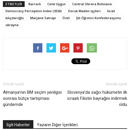
ETIKETLER
Barrack
Cenk Uygur
Central Obrera Boliviana
Democracy Perception Index (2026)
Doruk Maden işçileri
İsrail
kılıçdaroğlu
Marjane Satrapi
Özel
Şili Öğrenci Konfederasyonu
ukrayna
Önceki İçerik
Sonraki İçerik
Almanya’nın BM seçim yenilgisi
Slovenya’da sağcı hükümetin ilk
sonrası bütçe tartışması
icraatı Filistin bayrağını indirmek
gündemde
oldu
İlgili Haberler
Yazarın Diğer İçerikleri