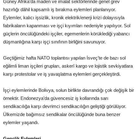
Güney Afrika’da maden ve imalat sektörlerinde genel grev
hazırlığı dâhil kapsamlı iş bırakma eylemleri planlanıyor.
Eylemler, kalıcı işsizlik, kronik elektrik/enerji krizi dolayısıyla
fabrikaların kapanması ve işçi kıyımları nedeniyle yapılıyor. Sol
güçlerin öncülüğündeki işçiler, egemenlerin körüklediği yabancı
düşmanlığına karşı işçi sınıfının birliğini savunuyor.
Geçtiğimiz hafta NATO toplantısı yapılan İsveç’te de bazı sol
eğilimli liman işçileri grupları, askerî kargo ve lojistik sevkiyatlara
karşı protestolar ve iş yavaşlatma eylemleri gerçekleştirdi.
İşçi eylemlerinde Bolivya, solun birlikte davrandığı çok değişik bir
örnektir. Endonezya’da güvencesiz iş kollarında sarı
sendikacılığa karşı devrimci sendikacılığın geliştiği görülüyor.
Ülkemizde bağımsız sendikalar öncülüğünde buna benzer
eylemler yaşandı.
Gençlik Eylemleri