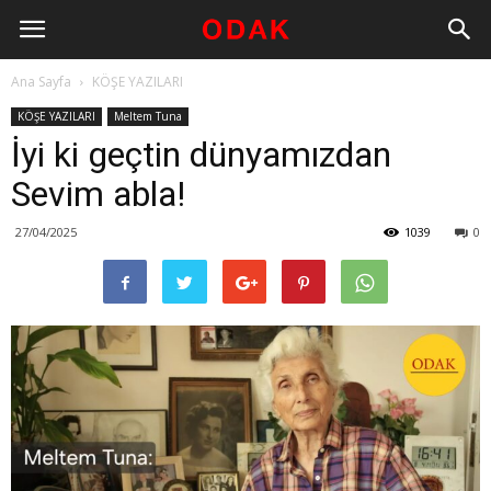
Ana Sayfa
KÖŞE YAZILARI
KÖŞE YAZILARI
Meltem Tuna
İyi ki geçtin dünyamızdan
Sevim abla!
27/04/2025
1039
0