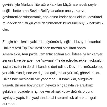
çevirileriyle Marksist literatüre katkıları küçümsenecek şeyler
değil elbette ama Sevim Belli’yi anarken onu yazar ve
çevirmenliğe sıkıştırmak, son anına kadar bağlı olduğu devrimci
mücadelede tuttuğu yere değinmemek kendisine büyük haksızlık
olur.
Zengin bir ailenin, yalılarda büyümüş iyi eğitimli kızıydı. İstanbul
Üniversitesi Tıp Fakültesi’nden mezun olduktan sonra
Amerika’da, Avrupa’da uzmanlık eğitimi aldı. İstese iyi bir kariyer,
zenginlik ve beraberinde “saygınlık” elde edebilecekken yoksulun,
işçinin, ezilenin derdini kendine dert edindi. Devrimci mücadelede
yer aldı. Yurt içinde ve dışında çalışmalar yürüttü, görevler aldı.
Ülkesinde mesleğini bile yapamadı. Tutsaklıklar, sürgünler
yaşadı. Bir asır boyunca mütevazı bir çabayla ve aralıksız
şekilde mücadelenin içinde yer almak kolay değildi, o bunu
layıkıyla yaptı. İleri yaşlarında dahi sorumluluk almaktan geri
durmadı.