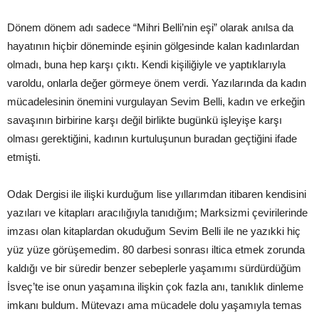
Dönem dönem adı sadece “Mihri Belli’nin eşi” olarak anılsa da
hayatının hiçbir döneminde eşinin gölgesinde kalan kadınlardan
olmadı, buna hep karşı çıktı. Kendi kişiliğiyle ve yaptıklarıyla
varoldu, onlarla değer görmeye önem verdi. Yazılarında da kadın
mücadelesinin önemini vurgulayan Sevim Belli, kadın ve erkeğin
savaşının birbirine karşı değil birlikte bugünkü işleyişe karşı
olması gerektiğini, kadının kurtuluşunun buradan geçtiğini ifade
etmişti.
Odak Dergisi ile ilişki kurduğum lise yıllarımdan itibaren kendisini
yazıları ve kitapları aracılığıyla tanıdığım; Marksizmi çevirilerinde
imzası olan kitaplardan okuduğum Sevim Belli ile ne yazıkki hiç
yüz yüze görüşemedim. 80 darbesi sonrası iltica etmek zorunda
kaldığı ve bir süredir benzer sebeplerle yaşamımı sürdürdüğüm
İsveç’te ise onun yaşamına ilişkin çok fazla anı, tanıklık dinleme
imkanı buldum. Mütevazı ama mücadele dolu yaşamıyla temas