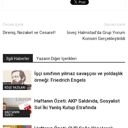
Önceki İçerik
Sonraki İçerik
Direniş, Nezaket ve Cesaret!
İsveç Halmstad’da Grup Yorum
Konseri Gerçekleştirildi
İlgili Haberler
Yazarın Diğer İçerikleri
İşçi sınıfının yılmaz savaşçısı ve yoldaşlık
örneği: Friedrich Engels
KÖŞE YAZILARI
Haftanın Özeti: AKP Saldırıda, Sosyalist
Sol İki Yanlış Kutup Etrafında
HAFTANIN
ÖZETİ