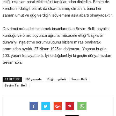
ettiği insanları nasıl etkilediğini tanıklarından dinledim. Benim de
kendisini -dolaylı olarak da olsa- tanımış olmanın, bana her
zaman umut ve güç verdiğini söylemem asla abartı olmayacaktır.
Devrimci mücadelenin örnek insanlarından Sevim Belli, hayalini
kurduğu ve ömrü boyunca uğruna mücadele ettiği “başka bir
dünya”yı inşa etme sorumluluğunu bizlere miras bırakarak
aramızdan ayrıldı. 27 Nisan 1925’te doğmuştu. Yaşasa bugün
100. yaşını kutlayacaktı. İyi ki doğdun! İyi ki geçtin dünyamızdan
Sevim abla!
ETIKETLER
100 yaşında
Doğum günü
Sevim Belli
Sevim Tarı Belli