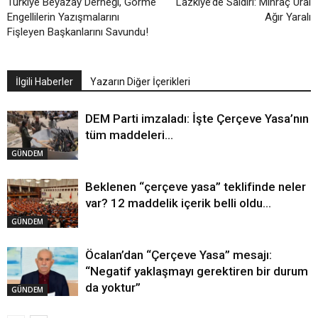
Türkiye Beyazay Derneği, Görme
Lazkiye’de Saldırı: Mihraç Ural
Engellilerin Yazışmalarını
Ağır Yaralı
Fişleyen Başkanlarını Savundu!
İlgili Haberler
Yazarın Diğer İçerikleri
DEM Parti imzaladı: İşte Çerçeve Yasa’nın
tüm maddeleri…
GÜNDEM
Beklenen “çerçeve yasa” teklifinde neler
var? 12 maddelik içerik belli oldu…
GÜNDEM
Öcalan’dan “Çerçeve Yasa” mesajı:
“Negatif yaklaşmayı gerektiren bir durum
da yoktur”
GÜNDEM