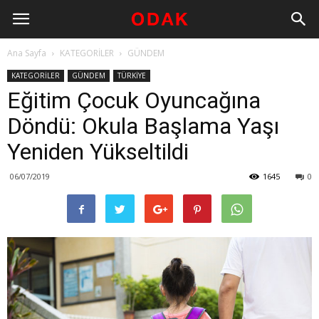
Ana Sayfa
KATEGORİLER
GÜNDEM
KATEGORİLER
GÜNDEM
TÜRKİYE
Eğitim Çocuk Oyuncağına
Döndü: Okula Başlama Yaşı
Yeniden Yükseltildi
06/07/2019
1645
0