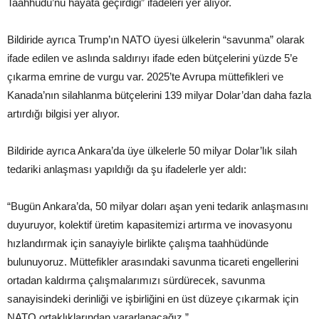
Taahhüdü’nü hayata geçirdiği” ifadeleri yer alıyor.
Bildiride ayrıca Trump’ın NATO üyesi ülkelerin “savunma” olarak
ifade edilen ve aslında saldırıyı ifade eden bütçelerini yüzde 5’e
çıkarma emrine de vurgu var. 2025’te Avrupa müttefikleri ve
Kanada’nın silahlanma bütçelerini 139 milyar Dolar’dan daha fazla
artırdığı bilgisi yer alıyor.
Bildiride ayrıca Ankara’da üye ülkelerle 50 milyar Dolar’lık silah
tedariki anlaşması yapıldığı da şu ifadelerle yer aldı:
“Bugün Ankara’da, 50 milyar doları aşan yeni tedarik anlaşmasını
duyuruyor, kolektif üretim kapasitemizi artırma ve inovasyonu
hızlandırmak için sanayiyle birlikte çalışma taahhüdünde
bulunuyoruz. Müttefikler arasındaki savunma ticareti engellerini
ortadan kaldırma çalışmalarımızı sürdürecek, savunma
sanayisindeki derinliği ve işbirliğini en üst düzeye çıkarmak için
NATO ortaklıklarından yararlanacağız.”