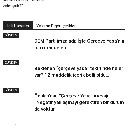
serbest kaldık. Nerede
kalmıştık?”
İlgili Haberler
Yazarın Diğer İçerikleri
GÜNDEM
DEM Parti imzaladı: İşte Çerçeve Yasa’nın
tüm maddeleri…
GÜNDEM
Beklenen “çerçeve yasa” teklifinde neler
var? 12 maddelik içerik belli oldu…
GÜNDEM
Öcalan’dan “Çerçeve Yasa” mesajı:
“Negatif yaklaşmayı gerektiren bir durum
da yoktur”