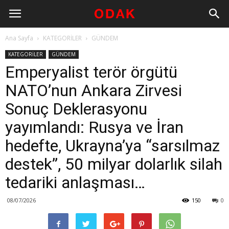
Ana Sayfa
KATEGORİLER
GÜNDEM
KATEGORİLER
GÜNDEM
Emperyalist terör örgütü
NATO’nun Ankara Zirvesi
Sonuç Deklerasyonu
yayımlandı: Rusya ve İran
hedefte, Ukrayna’ya “sarsılmaz
destek”, 50 milyar dolarlık silah
tedariki anlaşması…
08/07/2026
150
0