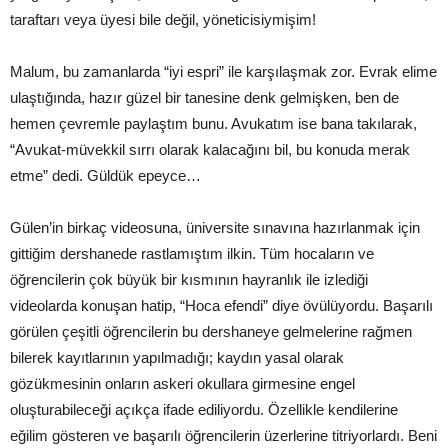
taraftarı veya üyesi bile değil, yöneticisiymişim!
Malum, bu zamanlarda “iyi espri” ile karşılaşmak zor. Evrak elime
ulaştığında, hazır güzel bir tanesine denk gelmişken, ben de
hemen çevremle paylaştım bunu. Avukatım ise bana takılarak,
“Avukat-müvekkil sırrı olarak kalacağını bil, bu konuda merak
etme” dedi. Güldük epeyce…
Gülen’in birkaç videosuna, üniversite sınavına hazırlanmak için
gittiğim dershanede rastlamıştım ilkin. Tüm hocaların ve
öğrencilerin çok büyük bir kısmının hayranlık ile izlediği
videolarda konuşan hatip, “Hoca efendi” diye övülüyordu. Başarılı
görülen çeşitli öğrencilerin bu dershaneye gelmelerine rağmen
bilerek kayıtlarının yapılmadığı; kaydın yasal olarak
gözükmesinin onların askeri okullara girmesine engel
oluşturabileceği açıkça ifade ediliyordu. Özellikle kendilerine
eğilim gösteren ve başarılı öğrencilerin üzerlerine titriyorlardı. Beni