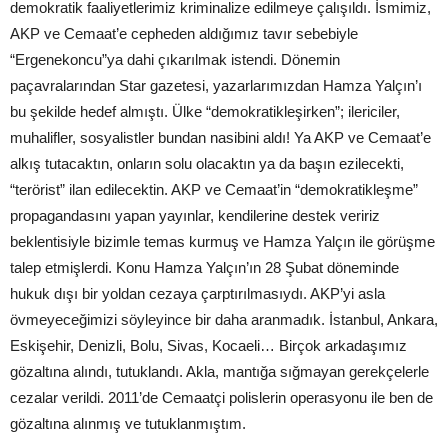
demokratik faaliyetlerimiz kriminalize edilmeye çalışıldı. İsmimiz,
AKP ve Cemaat’e cepheden aldığımız tavır sebebiyle
“Ergenekoncu”ya dahi çıkarılmak istendi. Dönemin
paçavralarından Star gazetesi, yazarlarımızdan Hamza Yalçın’ı
bu şekilde hedef almıştı. Ülke “demokratikleşirken”; ilericiler,
muhalifler, sosyalistler bundan nasibini aldı! Ya AKP ve Cemaat’e
alkış tutacaktın, onların solu olacaktın ya da başın ezilecekti,
“terörist” ilan edilecektin. AKP ve Cemaat’in “demokratikleşme”
propagandasını yapan yayınlar, kendilerine destek veririz
beklentisiyle bizimle temas kurmuş ve Hamza Yalçın ile görüşme
talep etmişlerdi. Konu Hamza Yalçın’ın 28 Şubat döneminde
hukuk dışı bir yoldan cezaya çarptırılmasıydı. AKP’yi asla
övmeyeceğimizi söyleyince bir daha aranmadık. İstanbul, Ankara,
Eskişehir, Denizli, Bolu, Sivas, Kocaeli… Birçok arkadaşımız
gözaltına alındı, tutuklandı. Akla, mantığa sığmayan gerekçelerle
cezalar verildi. 2011’de Cemaatçi polislerin operasyonu ile ben de
gözaltına alınmış ve tutuklanmıştım.