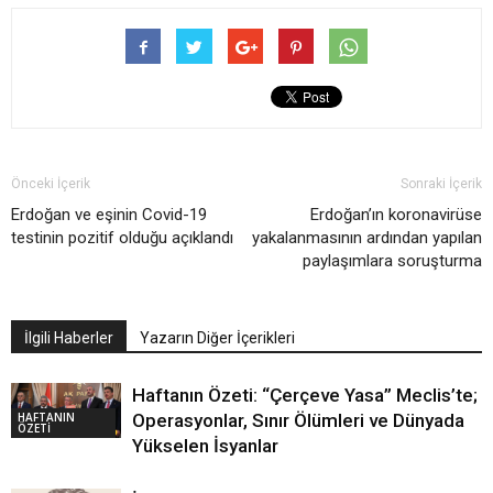
Önceki İçerik
Sonraki İçerik
Erdoğan ve eşinin Covid-19
Erdoğan’ın koronavirüse
testinin pozitif olduğu açıklandı
yakalanmasının ardından yapılan
paylaşımlara soruşturma
İlgili Haberler
Yazarın Diğer İçerikleri
Haftanın Özeti: “Çerçeve Yasa” Meclis’te;
HAFTANIN
Operasyonlar, Sınır Ölümleri ve Dünyada
ÖZETİ
Yükselen İsyanlar