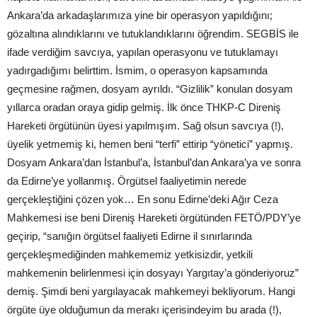
Ankara’da arkadaşlarımıza yine bir operasyon yapıldığını;
gözaltına alındıklarını ve tutuklandıklarını öğrendim. SEGBİS ile
ifade verdiğim savcıya, yapılan operasyonu ve tutuklamayı
yadırgadığımı belirttim. İsmim, o operasyon kapsamında
geçmesine rağmen, dosyam ayrıldı. “Gizlilik” konulan dosyam
yıllarca oradan oraya gidip gelmiş. İlk önce THKP-C Direniş
Hareketi örgütünün üyesi yapılmışım. Sağ olsun savcıya (!),
üyelik yetmemiş ki, hemen beni “terfi” ettirip “yönetici” yapmış.
Dosyam Ankara’dan İstanbul’a, İstanbul’dan Ankara’ya ve sonra
da Edirne’ye yollanmış. Örgütsel faaliyetimin nerede
gerçekleştiğini çözen yok… En sonu Edirne’deki Ağır Ceza
Mahkemesi ise beni Direniş Hareketi örgütünden FETÖ/PDY’ye
geçirip, “sanığın örgütsel faaliyeti Edirne il sınırlarında
gerçekleşmediğinden mahkememiz yetkisizdir, yetkili
mahkemenin belirlenmesi için dosyayı Yargıtay’a gönderiyoruz”
demiş. Şimdi beni yargılayacak mahkemeyi bekliyorum. Hangi
örgüte üye olduğumun da merakı içerisindeyim bu arada (!),