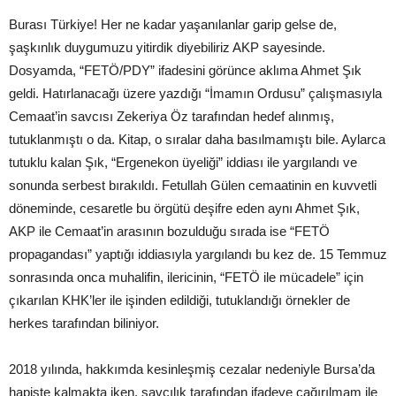
Burası Türkiye! Her ne kadar yaşanılanlar garip gelse de,
şaşkınlık duygumuzu yitirdik diyebiliriz AKP sayesinde.
Dosyamda, “FETÖ/PDY” ifadesini görünce aklıma Ahmet Şık
geldi. Hatırlanacağı üzere yazdığı “İmamın Ordusu” çalışmasıyla
Cemaat’in savcısı Zekeriya Öz tarafından hedef alınmış,
tutuklanmıştı o da. Kitap, o sıralar daha basılmamıştı bile. Aylarca
tutuklu kalan Şık, “Ergenekon üyeliği” iddiası ile yargılandı ve
sonunda serbest bırakıldı. Fetullah Gülen cemaatinin en kuvvetli
döneminde, cesaretle bu örgütü deşifre eden aynı Ahmet Şık,
AKP ile Cemaat’in arasının bozulduğu sırada ise “FETÖ
propagandası” yaptığı iddiasıyla yargılandı bu kez de. 15 Temmuz
sonrasında onca muhalifin, ilericinin, “FETÖ ile mücadele” için
çıkarılan KHK’ler ile işinden edildiği, tutuklandığı örnekler de
herkes tarafından biliniyor.
2018 yılında, hakkımda kesinleşmiş cezalar nedeniyle Bursa’da
hapiste kalmakta iken, savcılık tarafından ifadeye çağırılmam ile