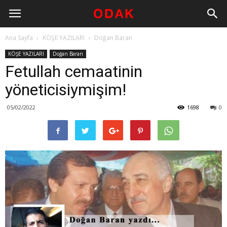
Ana Sayfa
KÖŞE YAZILARI
Doğan Baran
KÖŞE YAZILARI
Doğan Baran
Fetullah cemaatinin
yöneticisiymişim!
05/02/2022
1698
0