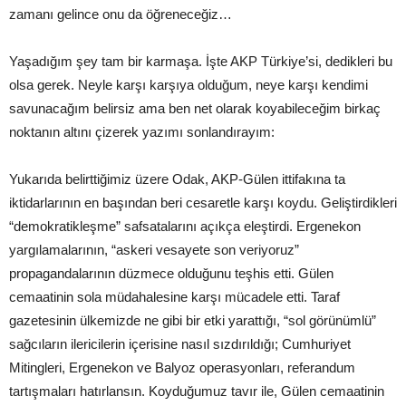
zamanı gelince onu da öğreneceğiz…
Yaşadığım şey tam bir karmaşa. İşte AKP Türkiye’si, dedikleri bu
olsa gerek. Neyle karşı karşıya olduğum, neye karşı kendimi
savunacağım belirsiz ama ben net olarak koyabileceğim birkaç
noktanın altını çizerek yazımı sonlandırayım:
Yukarıda belirttiğimiz üzere Odak, AKP-Gülen ittifakına ta
iktidarlarının en başından beri cesaretle karşı koydu. Geliştirdikleri
“demokratikleşme” safsatalarını açıkça eleştirdi. Ergenekon
yargılamalarının, “askeri vesayete son veriyoruz”
propagandalarının düzmece olduğunu teşhis etti. Gülen
cemaatinin sola müdahalesine karşı mücadele etti. Taraf
gazetesinin ülkemizde ne gibi bir etki yarattığı, “sol görünümlü”
sağcıların ilericilerin içerisine nasıl sızdırıldığı; Cumhuriyet
Mitingleri, Ergenekon ve Balyoz operasyonları, referandum
tartışmaları hatırlansın. Koyduğumuz tavır ile, Gülen cemaatinin