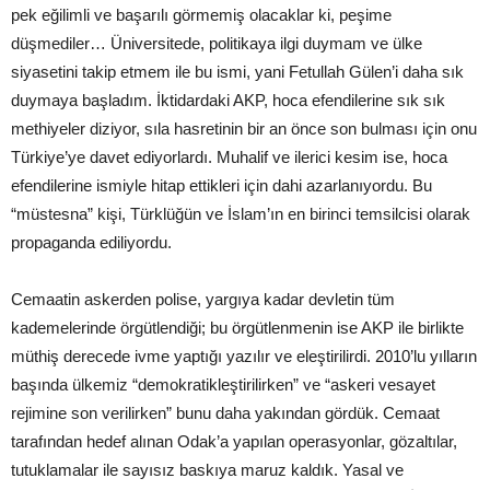
pek eğilimli ve başarılı görmemiş olacaklar ki, peşime
düşmediler… Üniversitede, politikaya ilgi duymam ve ülke
siyasetini takip etmem ile bu ismi, yani Fetullah Gülen’i daha sık
duymaya başladım. İktidardaki AKP, hoca efendilerine sık sık
methiyeler diziyor, sıla hasretinin bir an önce son bulması için onu
Türkiye’ye davet ediyorlardı. Muhalif ve ilerici kesim ise, hoca
efendilerine ismiyle hitap ettikleri için dahi azarlanıyordu. Bu
“müstesna” kişi, Türklüğün ve İslam’ın en birinci temsilcisi olarak
propaganda ediliyordu.
Cemaatin askerden polise, yargıya kadar devletin tüm
kademelerinde örgütlendiği; bu örgütlenmenin ise AKP ile birlikte
müthiş derecede ivme yaptığı yazılır ve eleştirilirdi. 2010’lu yılların
başında ülkemiz “demokratikleştirilirken” ve “askeri vesayet
rejimine son verilirken” bunu daha yakından gördük. Cemaat
tarafından hedef alınan Odak’a yapılan operasyonlar, gözaltılar,
tutuklamalar ile sayısız baskıya maruz kaldık. Yasal ve