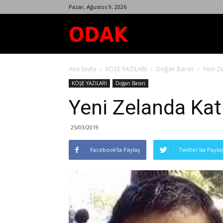
Pazar, Ağustos 9, 2026
Odak
Ana Sayfa
KÖŞE YAZILARI
Doğan Baran
Yeni Ze
Dergisi
KÖŞE YAZILARI
Doğan Baran
Yeni Zelanda Kat
25/03/2019
Facebook'ta Paylaş
Twitter'da Payla