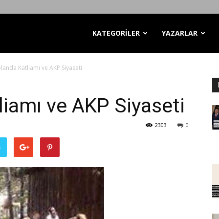
KATEGORİLER
YAZARLAR
landa Katliamı ve AKP Siyaseti
liamı ve AKP Siyaseti
2303
0
ş