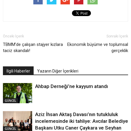
Önceki İçerik
Sonraki İçerik
TBMM’de çalışan stajyer kızlara
Ekonomik büyüme ve toplumsal
taciz skandalı!
gerçeklik
İlgili Haberler
Yazarın Diğer İçerikleri
Ahbap Derneği’ne kayyum atandı
GÜNCEL
Aziz İhsan Aktaş Davası’nın tutukluluk
incelemesinde iki tahliye: Avcılar Belediye
Başkanı Utku Caner Çaykara ve Seyhan
GÜNCEL