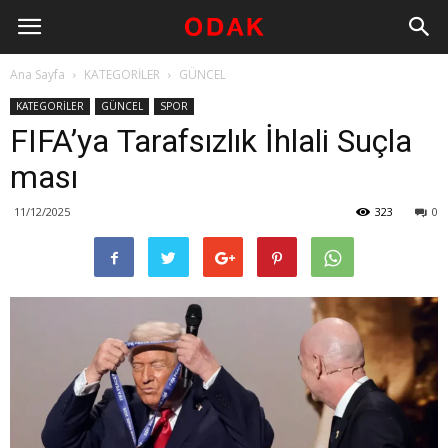
Ana Sayfa
KATEGORİLER
GÜNCEL
KATEGORİLER
GÜNCEL
SPOR
FIFA’ya Tarafsızlık İhlali Suçla
ması
11/12/2025
323
0