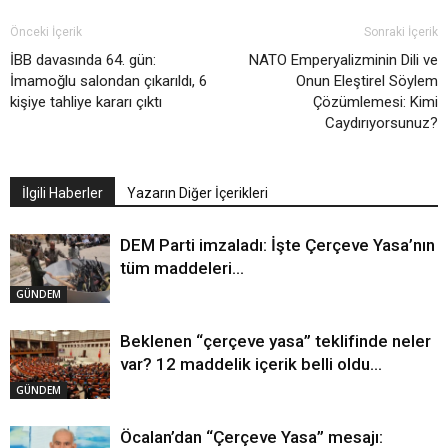
Önceki İçerik
Sonraki İçerik
İBB davasında 64. gün:
NATO Emperyalizminin Dili ve
İmamoğlu salondan çıkarıldı, 6
Onun Eleştirel Söylem
kişiye tahliye kararı çıktı
Çözümlemesi: Kimi
Caydırıyorsunuz?
İlgili Haberler
Yazarın Diğer İçerikleri
DEM Parti imzaladı: İşte Çerçeve Yasa’nın
tüm maddeleri…
GÜNDEM
Beklenen “çerçeve yasa” teklifinde neler
var? 12 maddelik içerik belli oldu…
GÜNDEM
Öcalan’dan “Çerçeve Yasa” mesajı: