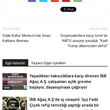
Önceki İçerik
Sonraki İçerik
Odak Kültür Merkezi’nde Sivas
Emperyalistlere karşı İzmir’de
Katliamı Anması
NATO üssüne yürüdük: “Katil
Trump ülkemizden defol”
İlgili Haberler
Yazarın Diğer İçerikleri
Yaşadıkları haksızlıklara karşı direnen İBB
Ağaç A.Ş. çalışanları açlık grevine
başlıyor, dayanışmaya çağırıyor
EMEK
İBB Ağaç A.Ş.’de iş cinayeti: İşçi Fadıl
Çiçek refüj temizliği yaptığı sırada bir