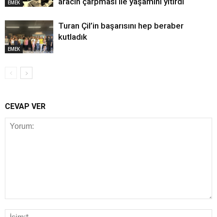
aracın çarpması ile yaşamını yitirdi
EMEK
Turan Çil’in başarısını hep beraber
kutladık
EMEK
CEVAP VER