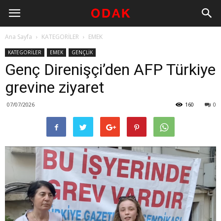
Ana Sayfa
KATEGORİLER
EMEK
KATEGORİLER
EMEK
GENÇLİK
Genç Direnişçi’den AFP Türkiye
grevine ziyaret
07/07/2026
160
0