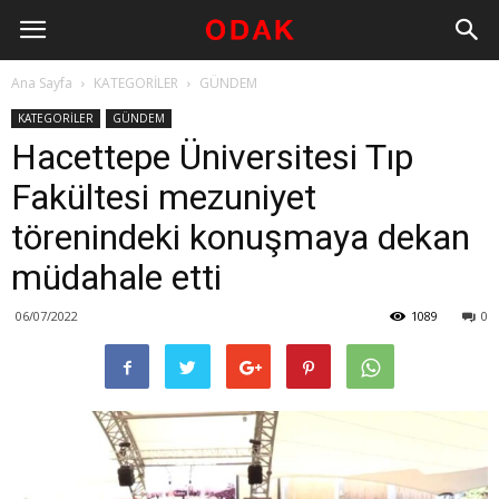
Ana Sayfa
KATEGORİLER
GÜNDEM
KATEGORİLER
GÜNDEM
Hacettepe Üniversitesi Tıp
Fakültesi mezuniyet
törenindeki konuşmaya dekan
müdahale etti
06/07/2022
1089
0