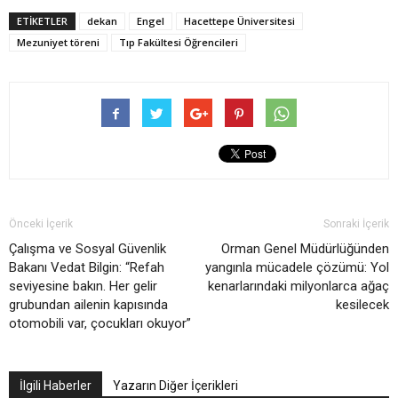
ETIKETLER
dekan
Engel
Hacettepe Üniversitesi
Mezuniyet töreni
Tıp Fakültesi Öğrencileri
Önceki İçerik
Sonraki İçerik
Çalışma ve Sosyal Güvenlik
Orman Genel Müdürlüğünden
Bakanı Vedat Bilgin: “Refah
yangınla mücadele çözümü: Yol
seviyesine bakın. Her gelir
kenarlarındaki milyonlarca ağaç
grubundan ailenin kapısında
kesilecek
otomobili var, çocukları okuyor”
İlgili Haberler
Yazarın Diğer İçerikleri