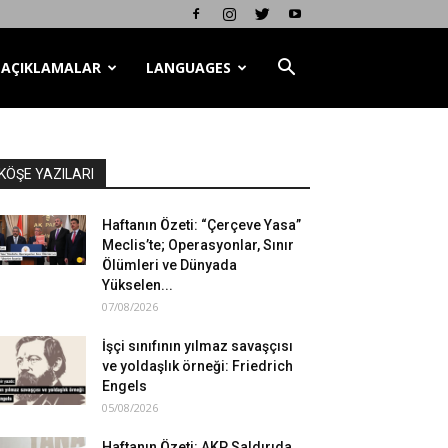
AÇIKLAMALAR
LANGUAGES
KÖŞE YAZILARI
Haftanın Özeti: “Çerçeve Yasa”
Meclis’te; Operasyonlar, Sınır
Ölümleri ve Dünyada
Yükselen...
07/08/2026
İşçi sınıfının yılmaz savaşçısı
ve yoldaşlık örneği: Friedrich
Engels
05/08/2026
Haftanın Özeti: AKP Saldırıda,