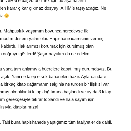
. Yani AİHM’e başvurabilmek için bu aşamaların
en karar çıkar çıkmaz dosyayı AİHM’e taşıyacağız. Ne
liz
. Mahpusluk yaşamım boyunca neredeyse ilk
ırmadım desem yalan olur. Hapishane idaresinin vermiş
 kaldırdı. Haklarımızı korumak için kurulmuş olan
sa doğruyu gösterdi! Şaşırmayalım da ne edelim.
u yana tam anlamıyla hücrelere kapatılmış durumdayız. Bu
açık. Yani ne talep etsek bahaneleri hazır. Aylarca idare
 birkaç kitap dağıtmanın salgınla ne türden bir ilişkisi var,
amış olmalılar ki kitap dağıtımına başlandı ve ay da 3 kitap
ayım gerekçesiyle tekrar toplandı ve hala sayım işini
lısıyla kitaplarımıza!
. Tabi buna hapishanede yaptığımız tüm faaliyetler de dahil.