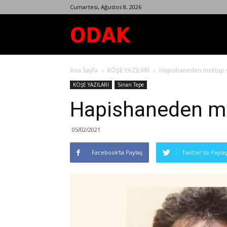
Cumartesi, Ağustos 8, 2026
Odak
Ana Sayfa
KÖŞE YAZILARI
Hapishaneden mektup v
Dergisi
KÖŞE YAZILARI
Sinan Tepe
Hapishaneden me
05/02/2021
Facebook'ta Paylaş
Twitter'da Payla