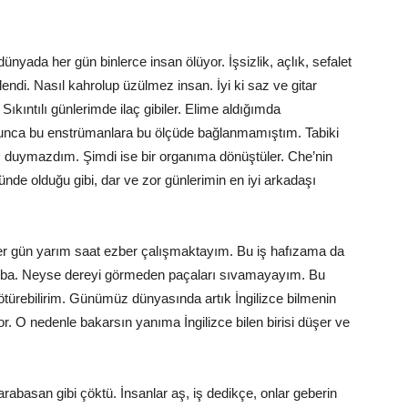
nyada her gün binlerce insan ölüyor. İşsizlik, açlık, sefalet
ndi. Nasıl kahrolup üzülmez insan. İyi ki saz ve gitar
ıkıntılı günlerimde ilaç gibiler. Elime aldığımda
nca bu enstrümanlara bu ölçüde bağlanmamıştım. Tabiki
ç duymazdım. Şimdi ise bir organıma dönüştüler. Che’nin
zünde olduğu gibi, dar ve zor günlerimin en iyi arkadaşı
 Her gün yarım saat ezber çalışmaktayım. Bu iş hafızama da
galiba. Neyse dereyi görmeden paçaları sıvamayayım. Bu
götürebilirim. Günümüz dünyasında artık İngilizce bilmenin
or. O nedenle bakarsın yanıma İngilizce bilen birisi düşer ve
abasan gibi çöktü. İnsanlar aş, iş dedikçe, onlar geberin