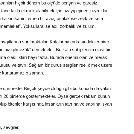
nsanları hiçbir dönem bu ölçüde perişan ve çaresiz
tane fazla ekmek alabilmek için uzayıp giden kuyruklar,
 halkın kanını emen bir avuç asalak ise zevk ve sefa
 memleket”. Yoksullara ise acı, zorbalık ve zulüm.
aygıtlarına sarılmaktalar. Kafalarının arkasındakiler birer
n biz gitmezük” demekteler. Bu kafa sahiplerinin olası bir
ma olasılıkları hayli fazla. Burada önemli olan ve merak
duruşu ve tavrı. Sağlam bir duruş sergilenirse, ölmek üzere
 bile kurtaramaz o zaman.
yle sürmekte. Birçok şeyde olduğu gibi bu konuda da yalan
ını 20 binlerde göstermekteler. Oysa gerçek rakam bunun
up bitenler karşısında insanların tavrına ve sabrına isyan
 sevgiler.