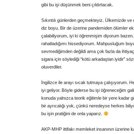
gibi bu işi düşünmek beni çıldırtacak.
Sıkıntılı günlerden geçmekteyiz. Ülkemizde ve dü
diz boyu. Bir de üzerine pandemiden ölümler ekle
çalabiliyorum, iyi ki öğrenmişim diyorum bazen. S
rahatladığımı hissediyorum. Mahpusluğum boyu
sevmediğimden değildi ama çok fazla da ihtiya
sigara için söylediği “kötü arkadaştan iyidir” sö
oluverdiler.
İngilizce ile arayı sıcak tutmaya çalışıyorum.
iyi geliyor. Böyle giderse bu işi öğreneceğim 
konuda yalnızca teorik eğitimle bir yere kadar 
bir ayrıcalığı yok, çünkü neredeyse herkes biliy
bu işin pratiğini de onla yaparız.
AKP-MHP ittifakı memleket insanının üzerine kar