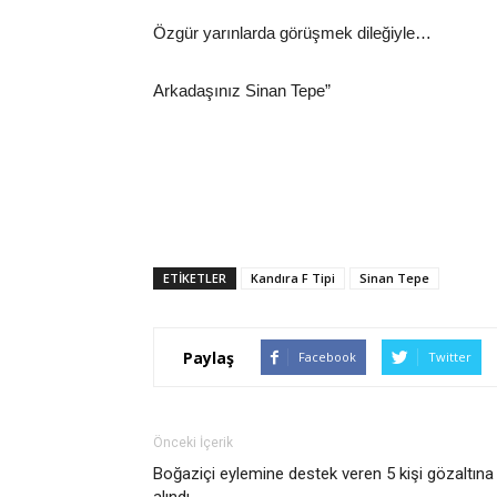
Özgür yarınlarda görüşmek dileğiyle…
Arkadaşınız Sinan Tepe”
ETIKETLER
Kandıra F Tipi
Sinan Tepe
Paylaş
Facebook
Twitter
Önceki İçerik
Boğaziçi eylemine destek veren 5 kişi gözaltına