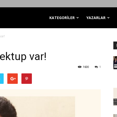
KATEGORİLER
YAZARLAR
ar!
ktup var!
1600
1
ş