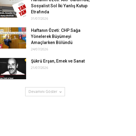
Sosyalist Sol İki Yanlış Kutup
Etrafında
31/07/2026
Haftanın Özeti: CHP Sağa
Yönelerek Büyümeyi
Amaçlarken Bölündü
24/07/2026
Şükrü Erşan, Emek ve Sanat
21/07/2026
Devamını Göster