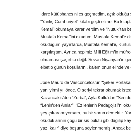
İdare kütüphanesini es geçmedim, açık olduğu 
“Yanlış Cumhuriyet” kitabı geçti elime. Bu kit
Kemal’i okumaya karar verdim ve “Nutuk”tan b
Mustafa Kemal”ini okudum. Mustafa Kemal’e dai
okuduğum yayınlarda, Mustafa Kemal’e, Kurtuluş
karşılaştım. Ayrıca hepimiz Milli Eğitim’in müf
olmaması şaşırtıcı değil. Sevan Nişanyan’ın ge
elbet o günün koşullarını, kalem onun elinde ve
José Mauro de Vasconcelos’un “Şeker Portaka
yani yirmi yıl önce. O seriyi tekrar okumak iste
Kazancakis’den “Zorba”, Ayla Kutlu’dan “Sen de 
“Lenin’den Anılar”, “Ezilenlerin Pedagojisi”ni o
şey çıkaramıyorsam, bu bir sorun demektir. Yani 
okuduklarının çoğu bir sis bulutu gibi dağılıp k
yazı kalır” diye boşuna söylenmemiş. Ancak be