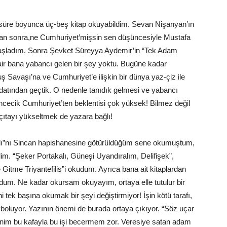
süre boyunca üç-beş kitap okuyabildim. Sevan Nişanyan’ın
aptan sonra,ne Cumhuriyet’mişsin sen düşüncesiyle Mustafa
aşladım. Sonra Şevket Süreyya Aydemir’in “Tek Adam
r bana yabancı gelen bir şey yoktu. Bugüne kadar
 Savaşı’na ve Cumhuriyet’e ilişkin bir dünya yaz-çiz ile
redatından geçtik. O nedenle tanıdık gelmesi ve yabancı
ncecik Cumhuriyet’ten beklentisi çok yüksek! Bilmez değil
 çıtayı yükseltmek de yazara bağlı!
lı”nı Sincan hapishanesine götürüldüğüm sene okumuştum,
dim. “Şeker Portakalı, Güneşi Uyandıralım, Delifişek”,
Gitme Triyantefilis”i okudum. Ayrıca bana ait kitaplardan
kudum. Ne kadar okursam okuyayım, ortaya elle tutulur bir
tek başına okumak bir şeyi değiştirmiyor! İşin kötü tarafı,
ayboluyor. Yazının önemi de burada ortaya çıkıyor. “Söz uçar
nim bu kafayla bu işi becermem zor. Veresiye satan adam