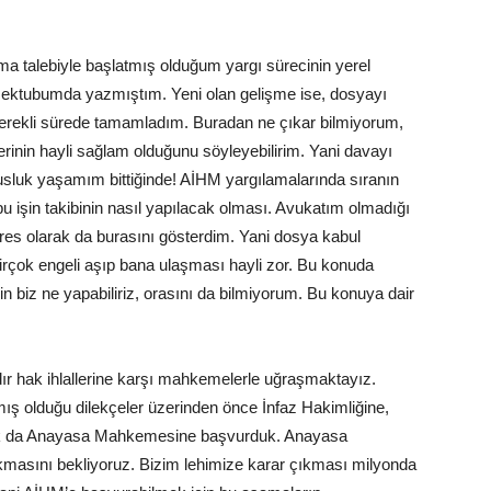
a talebiyle başlatmış olduğum yargı sürecinin yerel
ektubumda yazmıştım. Yeni olan gelişme ise, dosyayı
erekli sürede tamamladım. Buradan ne çıkar bilmiyorum,
inin hayli sağlam olduğunu söyleyebilirim. Yani davayı
luk yaşamım bittiğinde! AİHM yargılamalarında sıranın
a bu işin takibinin nasıl yapılacak olması. Avukatım olmadığı
dres olarak da burasını gösterdim. Yani dosya kabul
irçok engeli aşıp bana ulaşması hayli zor. Bu konuda
in biz ne yapabiliriz, orasını da bilmiyorum. Bu konuya dair
r hak ihlallerine karşı mahkemelerle uğraşmaktayız.
amış olduğu dilekçeler üzerinden önce İnfaz Hakimliğine,
ak da Anayasa Mahkemesine başvurduk. Anayasa
kmasını bekliyoruz. Bizim lehimize karar çıkması milyonda