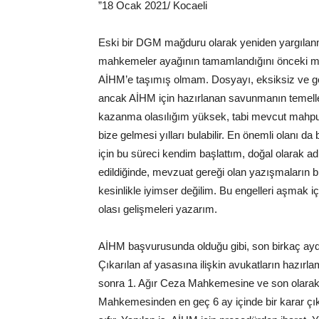
”18 Ocak 2021/ Kocaeli
Eski bir DGM mağduru olarak yeniden yargılanm
mahkemeler ayağının tamamlandığını önceki m
AİHM’e taşımış olmam. Dosyayı, eksiksiz ve g
ancak AİHM için hazırlanan savunmanın temeller
kazanma olasılığım yüksek, tabi mevcut mahpus
bize gelmesi yılları bulabilir. En önemli olanı d
için bu süreci kendim başlattım, doğal olarak a
edildiğinde, mevzuat gereği olan yazışmaların b
kesinlikle iyimser değilim. Bu engelleri aşmak iç
olası gelişmeleri yazarım.
AİHM başvurusunda olduğu gibi, son birkaç aydı
Çıkarılan af yasasına ilişkin avukatların hazırl
sonra 1. Ağır Ceza Mahkemesine ve son olar
Mahkemesinden en geç 6 ay içinde bir karar çı