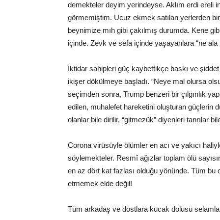
demekteler deyim yerindeyse. Aklım erdi ereli i
görmemiştim. Ucuz ekmek satılan yerlerden bir 
beynimize mıh gibi çakılmış durumda. Kene gibi
içinde. Zevk ve sefa içinde yaşayanlara “ne ala
İktidar sahipleri güç kaybettikçe baskı ve şiddet 
ikişer dökülmeye başladı. “Neye mal olursa olsu
seçimden sonra, Trump benzeri bir çılgınlık yap
edilen, muhalefet hareketini oluşturan güçlerin 
olanlar bile dirilir, “gitmezük” diyenleri tanrılar
Corona virüsüyle ölümler en acı ve yakıcı hali
söylemekteler. Resmî ağızlar toplam ölü sayıs
en az dört kat fazlası olduğu yönünde. Tüm bu ol
etmemek elde değil!
Tüm arkadaş ve dostlara kucak dolusu selamlar,