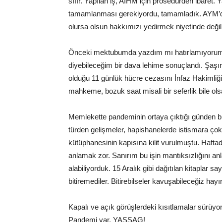
sıfır. Yapılan iş, AİHM için prosedürden ibaret
tamamlanması gerekiyordu, tamamladık. AYM’d
olursa olsun hakkımızı yedirmek niyetinde deği
Önceki mektubumda yazdım mı hatırlamıyorum
diyebileceğim bir dava lehime sonuçlandı. Şaş
olduğu 11 günlük hücre cezasını İnfaz Hakimliği
mahkeme, bozuk saat misali bir seferlik bile ol
Memlekette pandeminin ortaya çıktığı günden b
türden gelişmeler, hapishanelerde istismara çok 
kütüphanesinin kapısına kilit vurulmuştu. Haftada
anlamak zor. Sanırım bu işin mantıksızlığını anl
alabiliyorduk. 15 Aralık gibi dağıtılan kitaplar s
bitiremediler. Bitirebilseler kavuşabileceğiz hayır
Kapalı ve açık görüşlerdeki kısıtlamalar sürüyor
Pandemi var, YASSAG!