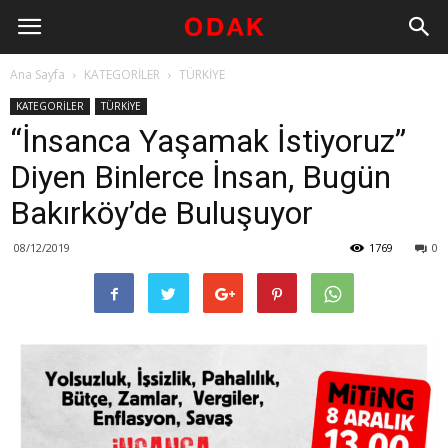
Ana Sayfa
KATEGORİLER
TÜRKİYE
KATEGORİLER
TÜRKİYE
“İnsanca Yaşamak İstiyoruz”
Diyen Binlerce İnsan, Bugün
Bakırköy’de Buluşuyor
08/12/2019
1769
0