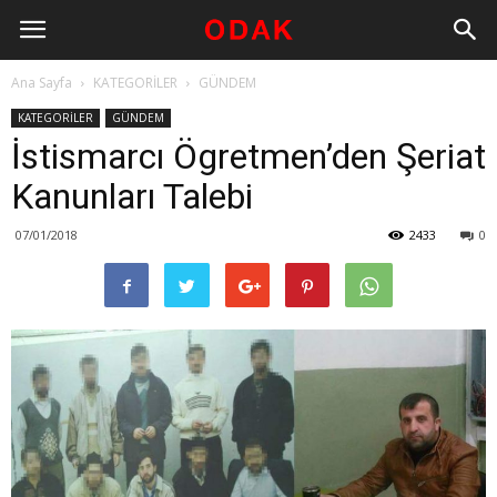
Ana Sayfa
KATEGORİLER
GÜNDEM
KATEGORİLER
GÜNDEM
İstismarcı Ögretmen’den Şeriat
Kanunları Talebi
07/01/2018
2433
0