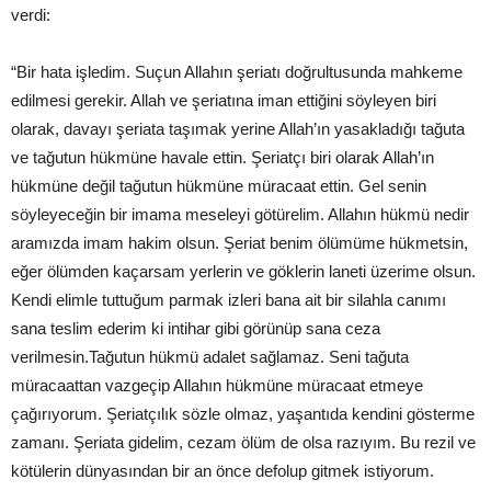
verdi:
“Bir hata işledim. Suçun Allahın şeriatı doğrultusunda mahkeme
edilmesi gerekir. Allah ve şeriatına iman ettiğini söyleyen biri
olarak, davayı şeriata taşımak yerine Allah’ın yasakladığı tağuta
ve tağutun hükmüne havale ettin. Şeriatçı biri olarak Allah’ın
hükmüne değil tağutun hükmüne müracaat ettin. Gel senin
söyleyeceğin bir imama meseleyi götürelim. Allahın hükmü nedir
aramızda imam hakim olsun. Şeriat benim ölümüme hükmetsin,
eğer ölümden kaçarsam yerlerin ve göklerin laneti üzerime olsun.
Kendi elimle tuttuğum parmak izleri bana ait bir silahla canımı
sana teslim ederim ki intihar gibi görünüp sana ceza
verilmesin.Tağutun hükmü adalet sağlamaz. Seni tağuta
müracaattan vazgeçip Allahın hükmüne müracaat etmeye
çağırıyorum. Şeriatçılık sözle olmaz, yaşantıda kendini gösterme
zamanı. Şeriata gidelim, cezam ölüm de olsa razıyım. Bu rezil ve
kötülerin dünyasından bir an önce defolup gitmek istiyorum.