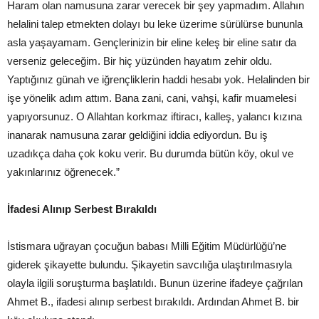
Haram olan namusuna zarar verecek bir şey yapmadım. Allahın
helalini talep etmekten dolayı bu leke üzerime sürülürse bununla
asla yaşayamam. Gençlerinizin bir eline keleş bir eline satır da
verseniz geleceğim. Bir hiç yüzünden hayatım zehir oldu.
Yaptığınız günah ve iğrençliklerin haddi hesabı yok. Helalinden bir
işe yönelik adım attım. Bana zani, cani, vahşi, kafir muamelesi
yapıyorsunuz. O Allahtan korkmaz iftiracı, kalleş, yalancı kızına
inanarak namusuna zarar geldiğini iddia ediyordun. Bu iş
uzadıkça daha çok koku verir. Bu durumda bütün köy, okul ve
yakınlarınız öğrenecek.”
İfadesi Alınıp Serbest Bırakıldı
İstismara uğrayan çocuğun babası Milli Eğitim Müdürlüğü’ne
giderek şikayette bulundu. Şikayetin savcılığa ulaştırılmasıyla
olayla ilgili soruşturma başlatıldı. Bunun üzerine ifadeye çağrılan
Ahmet B., ifadesi alınıp serbest bırakıldı. Ardından Ahmet B. bir