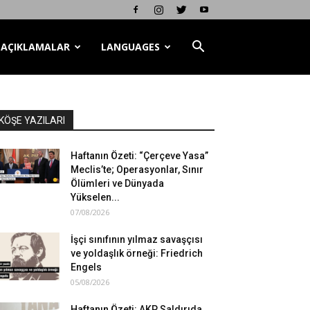
AÇIKLAMALAR
LANGUAGES
KÖŞE YAZILARI
Haftanın Özeti: “Çerçeve Yasa”
Meclis’te; Operasyonlar, Sınır
Ölümleri ve Dünyada
Yükselen...
07/08/2026
İşçi sınıfının yılmaz savaşçısı
ve yoldaşlık örneği: Friedrich
Engels
05/08/2026
Haftanın Özeti: AKP Saldırıda,