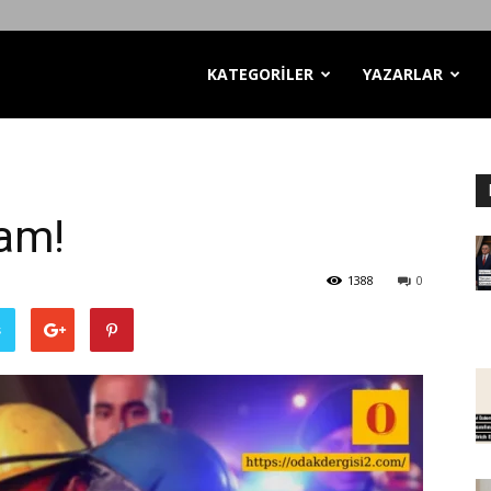
KATEGORİLER
YAZARLAR
iam!
1388
0
ş