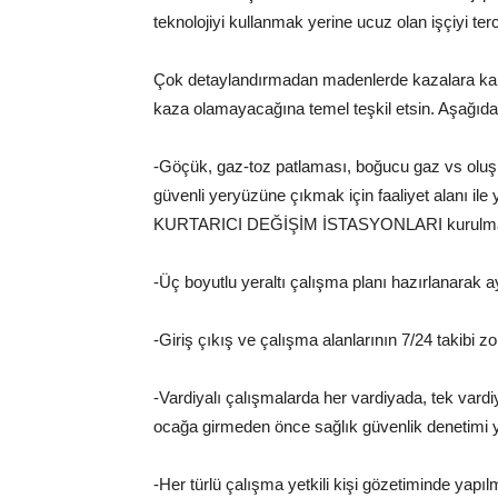
teknolojiyi kullanmak yerine ucuz olan işçiyi ter
Çok detaylandırmadan madenlerde kazalara karş
kaza olamayacağına temel teşkil etsin. Aşağı
-Göçük, gaz-toz patlaması, boğucu gaz vs oluş
güvenli yeryüzüne çıkmak için faaliyet alanı i
KURTARICI DEĞİŞİM İSTASYONLARI kurulmak
-Üç boyutlu yeraltı çalışma planı hazırlanarak 
-Giriş çıkış ve çalışma alanlarının 7/24 takibi z
-Vardiyalı çalışmalarda her vardiyada, tek vardiy
ocağa girmeden önce sağlık güvenlik denetimi 
-Her türlü çalışma yetkili kişi gözetiminde yapı