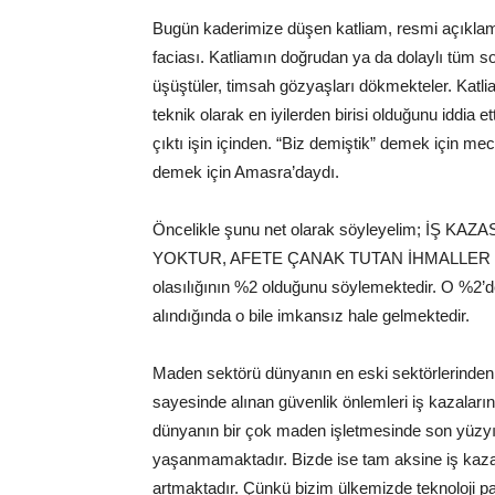
Bugün kaderimize düşen katliam, resmi açıkl
faciası. Katliamın doğrudan ya da dolaylı tüm s
üşüştüler, timsah gözyaşları dökmekteler. Katlia
teknik olarak en iyilerden birisi olduğunu iddi
çıktı işin içinden. “Biz demiştik” demek için me
demek için Amasra’daydı.
Öncelikle şunu net olarak söyleyelim; İŞ 
YOKTUR, AFETE ÇANAK TUTAN İHMALLER VARD
olasılığının %2 olduğunu söylemektedir. O %2’de
alındığında o bile imkansız hale gelmektedir.
Maden sektörü dünyanın en eski sektörlerinden bi
sayesinde alınan güvenlik önlemleri iş kazalarını
dünyanın bir çok maden işletmesinde son yüzy
yaşanmamaktadır. Bizde ise tam aksine iş kazalar
artmaktadır. Çünkü bizim ülkemizde teknoloji pah