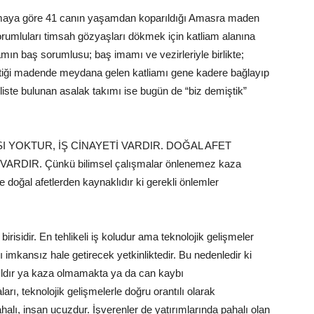
amaya göre 41 canın yaşamdan koparıldığı Amasra maden
orumluları timsah gözyaşları dökmek için katliam alanına
mın baş sorumlusu; baş imamı ve vezirleriyle birlikte;
a ettiği madende meydana gelen katliamı gene kadere bağlayıp
cliste bulunan asalak takımı ise bugün de “biz demiştik”
KAZASI YOKTUR, İŞ CİNAYETİ VARDIR. DOĞAL AFET
IR. Çünkü bilimsel çalışmalar önlenemez kaza
 doğal afetlerden kaynaklıdır ki gerekli önlemler
risidir. En tehlikeli iş koludur ama teknolojik gelişmeler
 imkansız hale getirecek yetkinliktedir. Bu nedenledir ki
ıldır ya kaza olmamakta ya da can kaybı
ı, teknolojik gelişmelerle doğru orantılı olarak
alı, insan ucuzdur. İşverenler de yatırımlarında pahalı olan