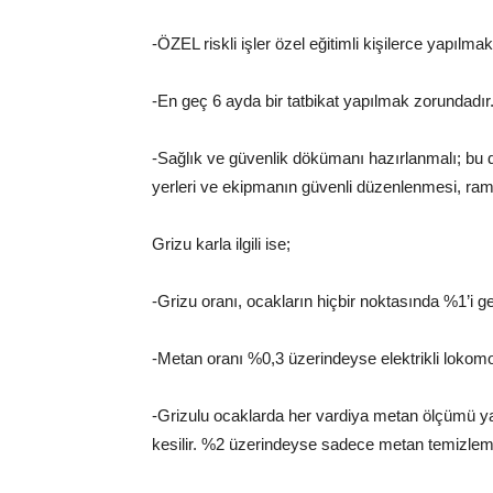
-ÖZEL riskli işler özel eğitimli kişilerce yapılma
-En geç 6 ayda bir tatbikat yapılmak zorundadır
-Sağlık ve güvenlik dökümanı hazırlanmalı; bu dö
yerleri ve ekipmanın güvenli düzenlenmesi, rama
Grizu karla ilgili ise;
-Grizu oranı, ocakların hiçbir noktasında %1’i 
-Metan oranı %0,3 üzerindeyse elektrikli lokomot
-Grizulu ocaklarda her vardiya metan ölçümü ya
kesilir. %2 üzerindeyse sadece metan temizleme