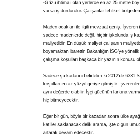
-Grizu ihtimali olan yerlerde en az 25 metre boy
varsa iş durdurulur. Çalışanlar tehlikeli bölgeden b
Maden ocakları ile ilgili mevzuat geniş. İşveren 
sadece madenlerde değil, hiçbir işkolunda iş kaz
maliyetlidir. En düşük maliyet çalışanın maliyeti
boyamaktan ibarettir. Bakanlığın İSG’ye yönelik 
çalışma koşulları başkaca bir yazının konusu o
Sadece şu kadarını belirtelim ki 2012’de 6331
koşulları en az yüzyıl geriye gitmiştir. İşverenler
aynı değerde olabilir. İşçi gücünün farkına var
hiç bitmeyecektir.
Eğer bir gün, böyle bir kazadan sonra ülke aya
katiller saklanacak delik ararsa, işte o gün um
artarak devam edecektir.