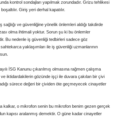
unda kontrol sondajları yapılmak zorundadır. Grizu tehlikesi
oşaltılır. Giriş yeri derhal kapatılır.
iş sağlığı ve güvenliğine yönelik önlemleri aldığı takdirde
ası olma ihtimali yoktur. Sorun şu ki bu önlemler
dir. Bu nedenle iş güvenliği tedbirleri sadece göz
sahtekarca yaklaşımları ile iş güvenliği uzmanlarının
lsun.
 Sayılı İSG Kanunu çıkarılmış olmasına rağmen çalışma
 ve iktidardakilerin gözünde işçi ile duvara çakılan bir çivi
madığı sürece değeri bir çividen öte geçmeyecek cinayetler
ğa kalkar, o mikrofon senin bu mikrofon benim gezen gerçek
udun kapısı aralanmış demektir. O güne kadar cinayetler