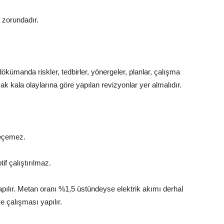
k zorundadır.
.
kümanda riskler, tedbirler, yönergeler, planlar, çalışma
k kala olaylarına göre yapılan revizyonlar yer almalıdır.
geçemez.
if çalıştırılmaz.
pılır. Metan oranı %1,5 üstündeyse elektrik akımı derhal
 çalışması yapılır.