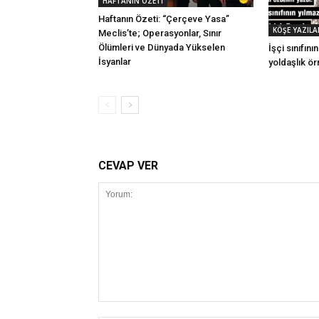
HAFTANIN ÖZETİ
Haftanın Özeti: “Çerçeve Yasa”
KÖŞE YAZILA
Meclis’te; Operasyonlar, Sınır
Ölümleri ve Dünyada Yükselen
İşçi sınıfın
İsyanlar
yoldaşlık ör
CEVAP VER