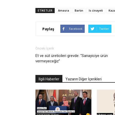
ETIKETLER
Amasra
Bartın
Is cinayeti
Kaza
Paylaş
Facebook
Twitter
Önceki İçerik
Et ve süt üreticileri grevde: “Sanayiciye ürün
vermeyeceğiz”
İlgili Haberler
Yazarın Diğer İçerikleri