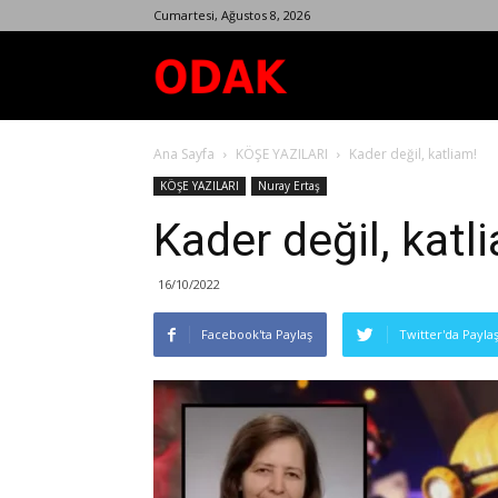
Cumartesi, Ağustos 8, 2026
Odak
Ana Sayfa
KÖŞE YAZILARI
Kader değil, katliam!
Dergisi
KÖŞE YAZILARI
Nuray Ertaş
Kader değil, katl
16/10/2022
Facebook'ta Paylaş
Twitter'da Payla