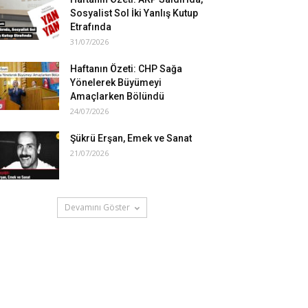
Sosyalist Sol İki Yanlış Kutup
Etrafında
31/07/2026
Haftanın Özeti: CHP Sağa
Yönelerek Büyümeyi
Amaçlarken Bölündü
24/07/2026
Şükrü Erşan, Emek ve Sanat
21/07/2026
Devamını Göster