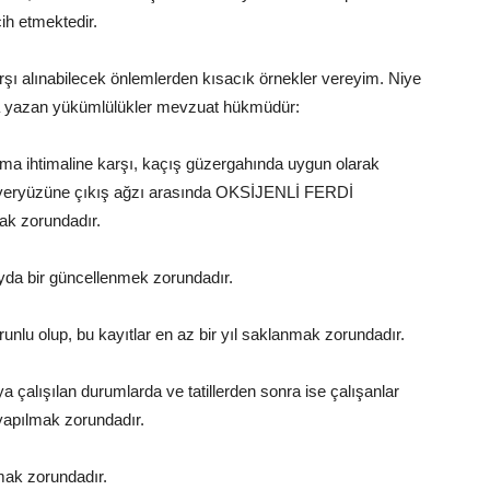
cih etmektedir.
ı alınabilecek önlemlerden kısacık örnekler vereyim. Niye
da yazan yükümlülükler mevzuat hükmüdür:
ma ihtimaline karşı, kaçış güzergahında uygun olarak
le yeryüzüne çıkış ağzı arasında OKSİJENLİ FERDİ
 zorundadır.
ayda bir güncellenmek zorundadır.
orunlu olup, bu kayıtlar en az bir yıl saklanmak zorundadır.
a çalışılan durumlarda ve tatillerden sonra ise çalışanlar
yapılmak zorundadır.
lmak zorundadır.