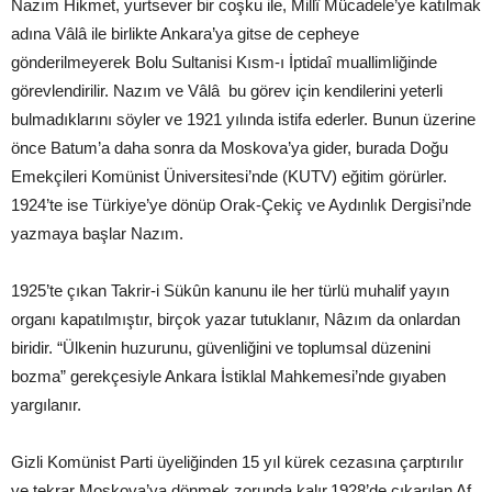
Nazım Hikmet, yurtsever bir coşku ile, Millî Mücadele’ye katılmak
adına Vâlâ ile birlikte Ankara’ya gitse de cepheye
gönderilmeyerek Bolu Sultanisi Kısm-ı İptidaî muallimliğinde
görevlendirilir. Nazım ve Vâlâ bu görev için kendilerini yeterli
bulmadıklarını söyler ve 1921 yılında istifa ederler. Bunun üzerine
önce Batum’a daha sonra da Moskova’ya gider, burada Doğu
Emekçileri Komünist Üniversitesi’nde (KUTV) eğitim görürler.
1924’te ise Türkiye’ye dönüp Orak-Çekiç ve Aydınlık Dergisi’nde
yazmaya başlar Nazım.
1925’te çıkan Takrir-i Sükûn kanunu ile her türlü muhalif yayın
organı kapatılmıştır, birçok yazar tutuklanır, Nâzım da onlardan
biridir. “Ülkenin huzurunu, güvenliğini ve toplumsal düzenini
bozma” gerekçesiyle Ankara İstiklal Mahkemesi’nde gıyaben
yargılanır.
Gizli Komünist Parti üyeliğinden 15 yıl kürek cezasına çarptırılır
ve tekrar Moskova’ya dönmek zorunda kalır.1928’de çıkarılan Af