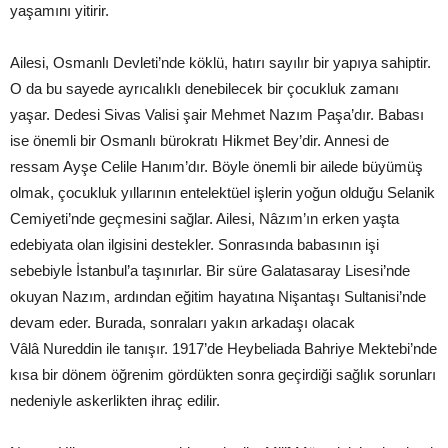
yaşamını yitirir.
Ailesi, Osmanlı Devleti’nde köklü, hatırı sayılır bir yapıya sahiptir.
O da bu sayede ayrıcalıklı denebilecek bir çocukluk zamanı
yaşar. Dedesi Sivas Valisi şair Mehmet Nazım Paşa’dır. Babası
ise önemli bir Osmanlı bürokratı Hikmet Bey’dir. Annesi de
ressam Ayşe Celile Hanım’dır. Böyle önemli bir ailede büyümüş
olmak, çocukluk yıllarının entelektüel işlerin yoğun olduğu Selanik
Cemiyeti’nde geçmesini sağlar. Ailesi, Nâzım’ın erken yaşta
edebiyata olan ilgisini destekler. Sonrasında babasının işi
sebebiyle İstanbul’a taşınırlar. Bir süre Galatasaray Lisesi’nde
okuyan Nazım, ardından eğitim hayatına Nişantaşı Sultanisi’nde
devam eder. Burada, sonraları yakın arkadaşı olacak
Vâlâ Nureddin ile tanışır. 1917’de Heybeliada Bahriye Mektebi’nde
kısa bir dönem öğrenim gördükten sonra geçirdiği sağlık sorunları
nedeniyle askerlikten ihraç edilir.