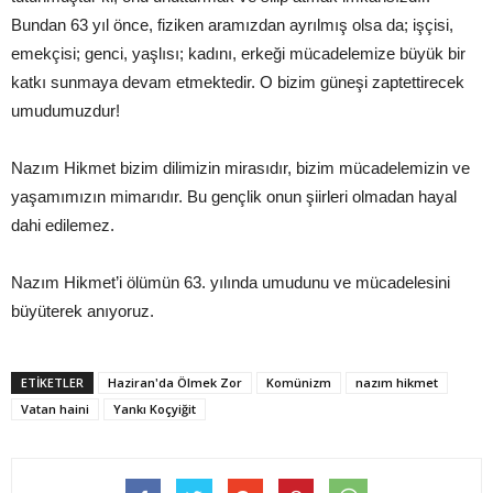
Bundan 63 yıl önce, fiziken aramızdan ayrılmış olsa da; işçisi,
emekçisi; genci, yaşlısı; kadını, erkeği mücadelemize büyük bir
katkı sunmaya devam etmektedir. O bizim güneşi zaptettirecek
umudumuzdur!
Nazım Hikmet bizim dilimizin mirasıdır, bizim mücadelemizin ve
yaşamımızın mimarıdır. Bu gençlik onun şiirleri olmadan hayal
dahi edilemez.
Nazım Hikmet’i ölümün 63. yılında umudunu ve mücadelesini
büyüterek anıyoruz.
ETIKETLER
Haziran'da Ölmek Zor
Komünizm
nazım hikmet
Vatan haini
Yankı Koçyiğit