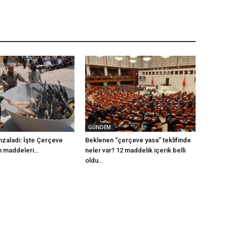
GÜNDEM
mzaladı: İşte Çerçeve
Beklenen “çerçeve yasa” teklifinde
m maddeleri…
neler var? 12 maddelik içerik belli
oldu…