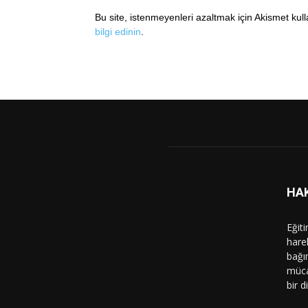
Bu site, istenmeyenleri azaltmak için Akismet kul
bilgi edinin
.
HA
Eğit
hare
bağı
müca
bir d