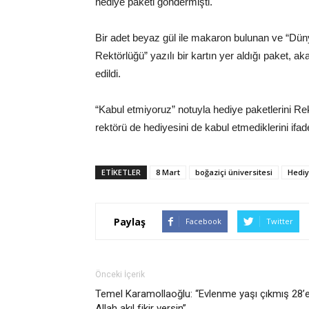
hediye paketi göndermişti.
Bir adet beyaz gül ile makaron bulunan ve “Dü
Rektörlüğü” yazılı bir kartın yer aldığı paket, 
edildi.
“Kabul etmiyoruz” notuyla hediye paketlerini 
rektörü de hediyesini de kabul etmediklerini ifade
ETIKETLER
8 Mart
boğaziçi üniversitesi
Hedi
Paylaş
Facebook
Twitter
Önceki İçerik
Temel Karamollaoğlu: “Evlenme yaşı çıkmış 28’e
Allah akıl fikir versin”