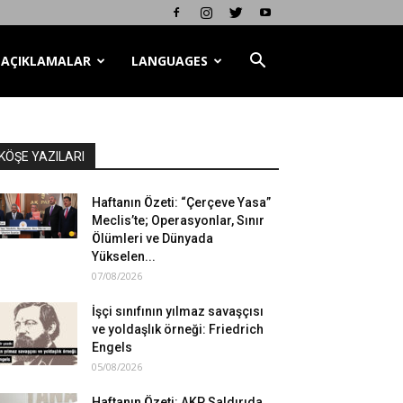
AÇIKLAMALAR
LANGUAGES
KÖŞE YAZILARI
Haftanın Özeti: “Çerçeve Yasa”
Meclis’te; Operasyonlar, Sınır
Ölümleri ve Dünyada
Yükselen...
07/08/2026
İşçi sınıfının yılmaz savaşçısı
ve yoldaşlık örneği: Friedrich
Engels
05/08/2026
Haftanın Özeti: AKP Saldırıda,