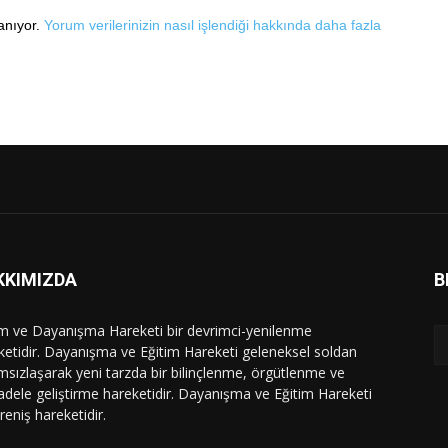
lanıyor.
Yorum verilerinizin nasıl işlendiği hakkında daha fazla
KKIMIZDA
B
im ve Dayanışma Hareketi bir devrimci-yenilenme
ketidir. Dayanışma ve Eğitim Hareketi geleneksel soldan
msızlaşarak yeni tarzda bir bilinçlenme, örgütlenme ve
dele geliştirme hareketidir. Dayanışma ve Eğitim Hareketi
ireniş hareketidir.