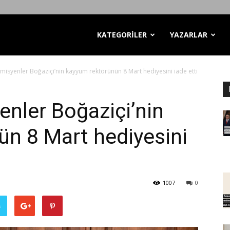
KATEGORİLER
YAZARLAR
isyenler Boğaziçi’nin kayyum rektörünün 8 Mart hediyesini iade etti
nler Boğaziçi’nin
n 8 Mart hediyesini
1007
0
ş