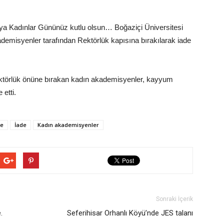
nya Kadınlar Gününüz kutlu olsun… Boğaziçi Üniversitesi
akademisyenler tarafından Rektörlük kapısına bırakılarak iade
Rektörlük önüne bırakan kadın akademisyenler, kayyum
 etti.
ye
İade
Kadın akademisyenler
Sonraki İçerik
.
Seferihisar Orhanlı Köyü’nde JES talanı