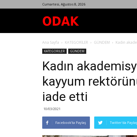
Cumartesi, Ağustos 8, 2026
Odak
Ana Sayfa
KATEGORİLER
GÜNDEM
Kadın akadem
Dergisi
KATEGORİLER
GÜNDEM
Kadın akademisye
kayyum rektörünü
iade etti
10/03/2021
Facebook'ta Paylaş
Twitter'da Payla