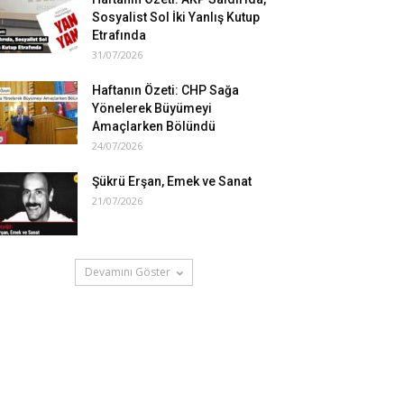
Sosyalist Sol İki Yanlış Kutup
Etrafında
31/07/2026
Haftanın Özeti: CHP Sağa
Yönelerek Büyümeyi
Amaçlarken Bölündü
24/07/2026
Şükrü Erşan, Emek ve Sanat
21/07/2026
Devamını Göster