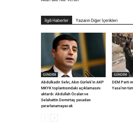
İlgili Haberler
Yazarın Diğer İçerikleri
GÜNDEM
GÜNDEM
Abdulkadir Selvi, Akın Gürlek’in AKP
DEM Parti i
MKYK toplantısındaki açıklamasını
Yasa’nın tü
aktardı: Abdullah Öcalan ve
Selahattin Demirtaş yasadan
yararlanamayacak