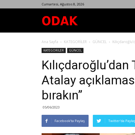
Cumartesi, Ağustos 8, 2026
Odak
Ana Sayfa
KATEGORİLER
GÜNCEL
Kılıçdaroğlu’
Dergisi
KATEGORİLER
GÜNCEL
Kılıçdaroğlu’dan 
Atalay açıklaması
bırakın”
05/06/2023
Facebook'ta Paylaş
Twitter'da Payla