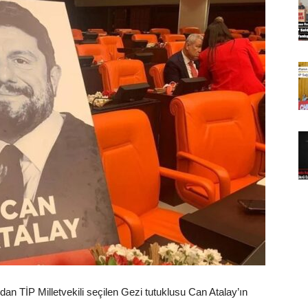
n TİP Milletvekili seçilen Gezi tutuklusu Can Atalay’ın