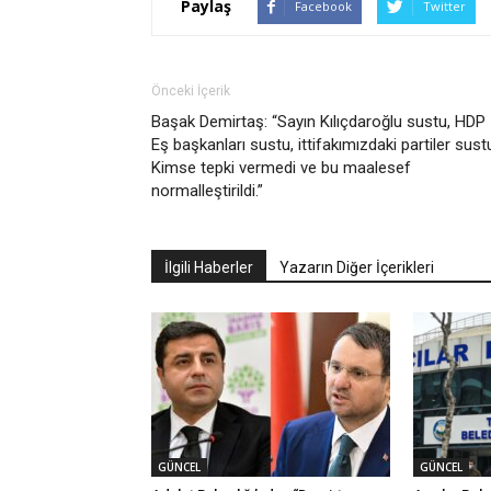
Paylaş
Facebook
Twitter
Önceki İçerik
Başak Demirtaş: “Sayın Kılıçdaroğlu sustu, HDP
Eş başkanları sustu, ittifakımızdaki partiler sust
Kimse tepki vermedi ve bu maalesef
normalleştirildi.”
İlgili Haberler
Yazarın Diğer İçerikleri
GÜNCEL
GÜNCEL