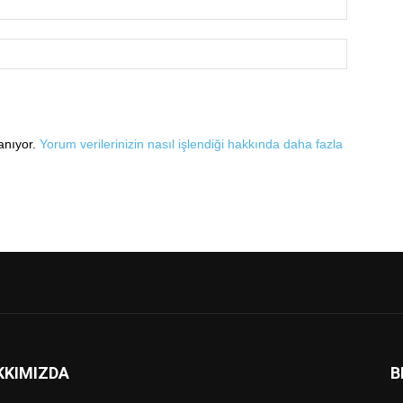
lanıyor.
Yorum verilerinizin nasıl işlendiği hakkında daha fazla
KKIMIZDA
B