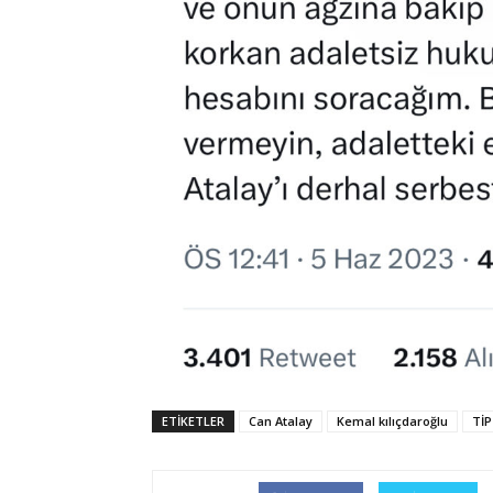
ETIKETLER
Can Atalay
Kemal kılıçdaroğlu
TİP