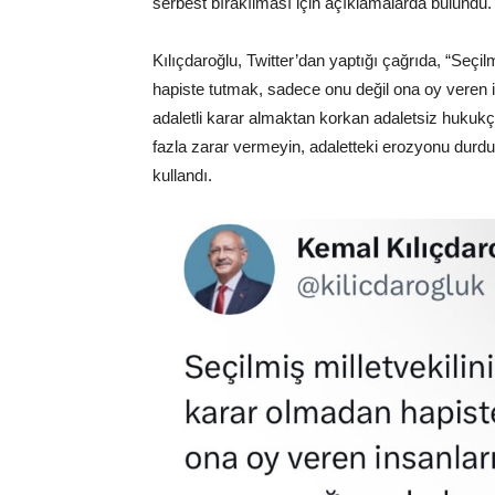
serbest bırakılması için açıklamalarda bulundu
Kılıçdaroğlu, Twitter’dan yaptığı çağrıda, “Seçi
hapiste tutmak, sadece onu değil ona oy veren 
adaletli karar almaktan korkan adaletsiz hukuk
fazla zarar vermeyin, adaletteki erozyonu durdur
kullandı.