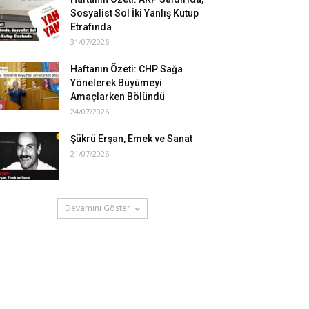
Sosyalist Sol İki Yanlış Kutup
Etrafında
31/07/2026
Haftanın Özeti: CHP Sağa
Yönelerek Büyümeyi
Amaçlarken Bölündü
24/07/2026
Şükrü Erşan, Emek ve Sanat
21/07/2026
Devamını Göster