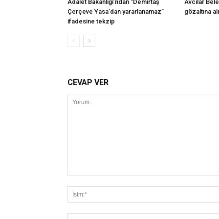
Adalet Bakanlığı’ndan “Demirtaş
Avcılar Bel
Çerçeve Yasa’dan yararlanamaz”
gözaltına al
ifadesine tekzip
CEVAP VER