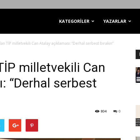
KATEGORİLER
YAZARLAR
dan TİP milletvekili Can Atalay açıklaması: “Derhal serbest bırakın”
TİP milletvekili Can
: “Derhal serbest
804
0
ş