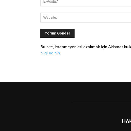
Bu site, istenmeyenleri azaltmak için Akismet kul
bilgi edinin
.
HA