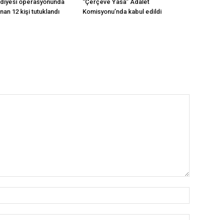
ediyesi operasyonunda
“Çerçeve Yasa” Adalet
ınan 12 kişi tutuklandı
Komisyonu’nda kabul edildi