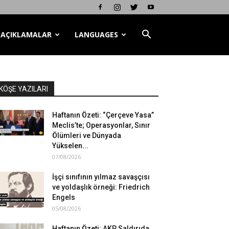
AÇIKLAMALAR
LANGUAGES
KÖŞE YAZILARI
Haftanın Özeti: “Çerçeve Yasa”
Meclis’te; Operasyonlar, Sınır
Ölümleri ve Dünyada
Yükselen...
07/08/2026
İşçi sınıfının yılmaz savaşçısı
ve yoldaşlık örneği: Friedrich
Engels
05/08/2026
Haftanın Özeti: AKP Saldırıda,