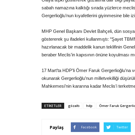
sabah namazına kalktığı sırada yüzlerce meclis
Gergerlioğlu’nun kıyafetlerini giyinmesine bile i
MHP Genel Başkanı Devlet Bahçeli, dün sosya
göstererek şu ifadeleri kullanmıştı: “Şayet TBM
hazırlanacak bir maddelik kanun teklifinin Genel 
beraber Meclis’in kapısının önüne koyulması m
17 Mart’ta HDP’li Ömer Faruk Gergerlioğlu’na v
okunarak Gergerlioğlu’nun milletvekilliği düşür
Mahkemesi’nin kararına kadar Meclis’i terketme
ETIKETLER
gözaltı
hdp
Ömer Faruk Gergerli
Paylaş
Facebook
Twitter