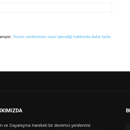
lanıyor.
Yorum verilerinizin nasıl işlendiği hakkında daha fazla
KKIMIZDA
B
im ve Dayanışma Hareketi bir devrimci-yenilenme