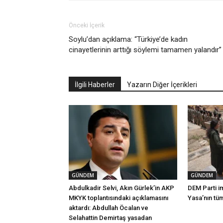
Önceki İçerik
Soylu’dan açıklama: “Türkiye’de kadın
cinayetlerinin arttığı söylemi tamamen yalandır”
İlgili Haberler
Yazarın Diğer İçerikleri
GÜNDEM
GÜNDEM
Abdulkadir Selvi, Akın Gürlek’in AKP
DEM Parti i
MKYK toplantısındaki açıklamasını
Yasa’nın tü
aktardı: Abdullah Öcalan ve
Selahattin Demirtaş yasadan