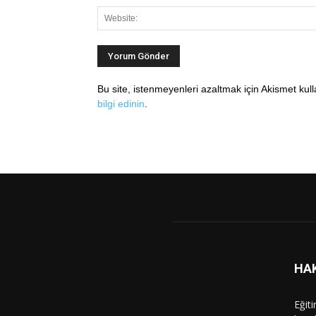
Bu site, istenmeyenleri azaltmak için Akismet kul
bilgi edinin
.
HA
Eğit