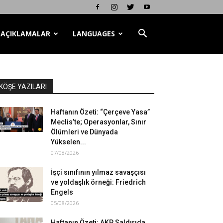
AÇIKLAMALAR
LANGUAGES
KÖŞE YAZILARI
Haftanın Özeti: “Çerçeve Yasa”
Meclis’te; Operasyonlar, Sınır
Ölümleri ve Dünyada
Yükselen...
07/08/2026
İşçi sınıfının yılmaz savaşçısı
ve yoldaşlık örneği: Friedrich
Engels
05/08/2026
Haftanın Özeti: AKP Saldırıda,