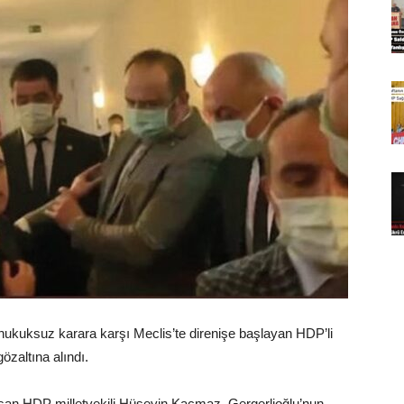
e hukuksuz karara karşı Meclis’te direnişe başlayan HDP’li
zaltına alındı.
laşan HDP milletvekili Hüseyin Kaçmaz, Gergerlioğlu’nun