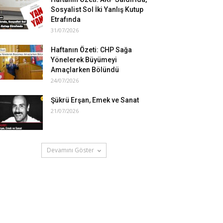
Sosyalist Sol İki Yanlış Kutup
Etrafında
31/07/2026
Haftanın Özeti: CHP Sağa
Yönelerek Büyümeyi
Amaçlarken Bölündü
24/07/2026
Şükrü Erşan, Emek ve Sanat
21/07/2026
Devamını Göster