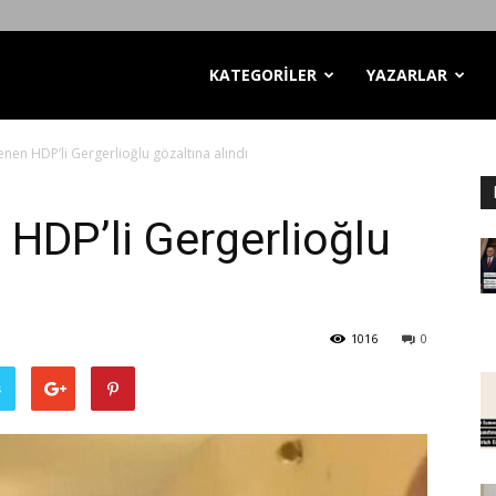
KATEGORİLER
YAZARLAR
renen HDP’li Gergerlioğlu gözaltına alındı
 HDP’li Gergerlioğlu
1016
0
ş