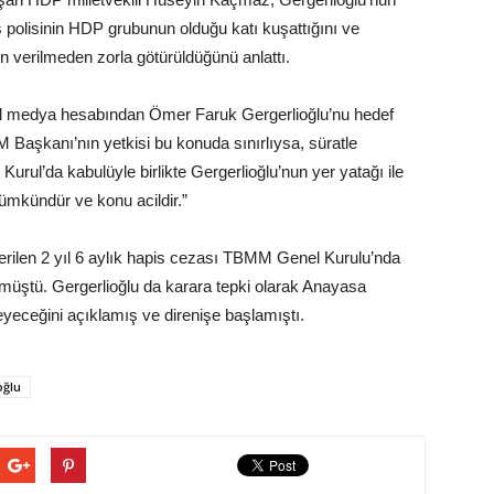
 polisinin HDP grubunun olduğu katı kuşattığını ve
zin verilmeden zorla götürüldüğünü anlattı.
l medya hesabından Ömer Faruk Gergerlioğlu’nu hedef
M Başkanı’nın yetkisi bu konuda sınırlıysa, süratle
Kurul’da kabulüyle birlikte Gergerlioğlu’nun yer yatağı ile
ümkündür ve konu acildir.”
erilen 2 yıl 6 aylık hapis cezası TBMM Genel Kurulu’nda
ülmüştü. Gergerlioğlu da karara tepki olarak Anayasa
yeceğini açıklamış ve direnişe başlamıştı.
oğlu