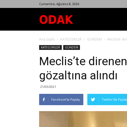
Cumartesi, Ağustos 8, 2026
Odak
Ana Sayfa
KATEGORİLER
GÜNDEM
Meclis’te di
Dergisi
KATEGORİLER
GÜNDEM
Meclis’te direnen
gözaltına alındı
21/03/2021
Facebook'ta Paylaş
Twitter'da Payla