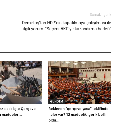
Sonraki İçerik
Demirtaş’tan HDP’nin kapatılmaya çalışılması ile
ilgili yorum: “Seçimi AKP’ye kazandırma hedefi”
GÜNDEM
mzaladı: İşte Çerçeve
Beklenen “çerçeve yasa” teklifinde
m maddeleri…
neler var? 12 maddelik içerik belli
oldu…