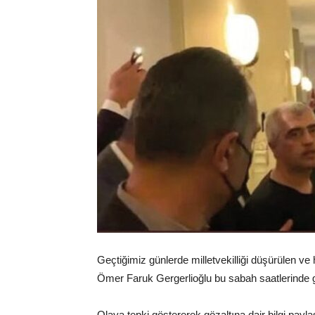
Geçtiğimiz günlerde milletvekilliği düşürülen v
Ömer Faruk Gergerlioğlu bu sabah saatlerinde gö
Olaya tepki göstererek gözaltına dair bilgi pay