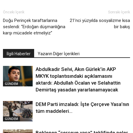
Önceki İçerik
Sonraki İçerik
Doğu Perinçek taraftarlarına
21’nci yüzyılda sosyalizme kısa
seslendi: “Erdoğan düşmanlığına
bir bakış
karşı mücadele etmeliyiz”
İlgili Haberler
Yazarın Diğer İçerikleri
Abdulkadir Selvi, Akın Gürlek’in AKP
MKYK toplantısındaki açıklamasını
aktardı: Abdullah Öcalan ve Selahattin
GÜNDEM
Demirtaş yasadan yararlanamayacak
DEM Parti imzaladı: İşte Çerçeve Yasa’nın
tüm maddeleri…
GÜNDEM
Beklenen “çerçeve yasa” teklifinde neler