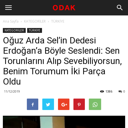
Ana Sayfa
KATEGORİLER
TÜRKİYE
KATEGORİLER
TÜRKİYE
Oğuz Arda Sel’in Dedesi
Erdoğan’a Böyle Seslendi: Sen
Torunlarını Alıp Sevebiliyorsun,
Benim Torumum İki Parça
Oldu
11/12/2019
1386
0