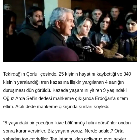
Tekirdağ’ın Çorlu ilçesinde, 25 kişinin hayatını kaybettiği ve 340
kişinin yaralandığı tren kazasına ilişkin yargılanan 4 sanığın
duruşması dün görüldü. Kazada yaşamını yitiren 9 yaşındaki
Oğuz Arda Sel’in dedesi mahkeme çıkışında Erdoğan’a sitem
ettim. Acılı dede mahkeme çıkışında şunları söyledi:
“9 yaşındaki bir çocuğun ikiye bölünmüş halini görsünler ondan
sonra karar versinler. Biz yaşamıyoruz. Nerde adalet? Orta
sahadan top çevirdiler. Taa İstanbul’dan geliyoruz aynı şeyler