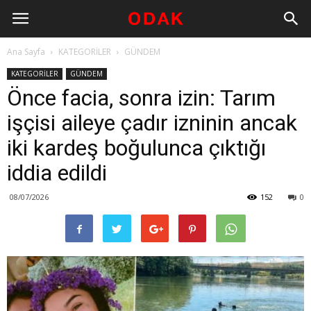
Ana Sayfa
KATEGORİLER
GÜNDEM
KATEGORİLER
GÜNDEM
Önce facia, sonra izin: Tarım
işçisi aileye çadır izninin ancak
iki kardeş boğulunca çıktığı
iddia edildi
08/07/2026
152
0