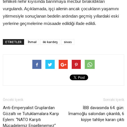
tehlikeli nehir kıyısında barınmaya mecbur bırakıldıkları
vurgulandı. Açıklamada, işçi ailenin ancak çocukların yaşamını
yitirmesiyle sonuçlanan bedelin ardından geçmiş yıllardaki eski
yerlerine geçmelerine müsaade edildiği ifade edildi.
ETIKETLER
İhmal
iki kardeş
sivas
Önceki İçerik
Sonraki İçerik
Anti-Emperyalist Gruplardan
İBB davasında 64. gün:
Gözaltı ve Tutuklamalara Karşı
İmamoğlu salondan çıkarıldı, 6
Eylem: “NATO Karşıtı
kişiye tahliye kararı çıktı
Mücadelemiz Engellenemez”