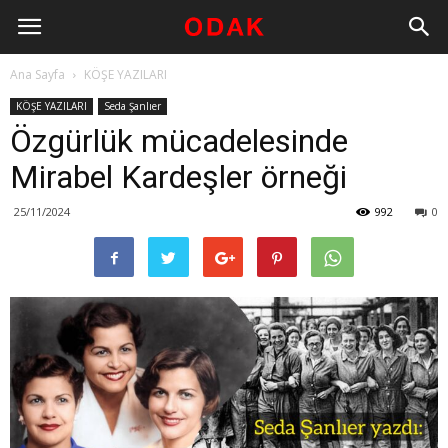
Ana Sayfa
KÖŞE YAZILARI
KÖŞE YAZILARI
Seda Şanlıer
Özgürlük mücadelesinde
Mirabel Kardeşler örneği
25/11/2024
992
0