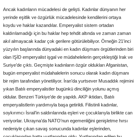
Ancak kadınların mücadelesi de gelişti. Kadınlar dünyanın her
yerinde eşitlik ve özgürlük mücadelesinde kendilerini ortaya
koydu ve haklar kazandılar. Emperyalist sistem ortadan
kaldırılamadığı için bu haklar hep tehdit altında ve zaman zaman
akıl almayacak kadar çok gerilere götürülebiliyor. Örneğin 21’inci
yüzyılın başlarında dünyadaki en kadın düşmanı örgütlerinden biri
olan IŞİD emperyalist işgal ve müdahelelerin gerçekleştiği Irak ve
Suriye’de çıktı. Geçmişte kadınların özgür oldukları Afganistan,
bugün emperyalist müdahalelerin sonucu olarak kadın düşmanı
bir rejim tarafından yönetiliyor. İran’da yurtsever Musaddık rejimini
yıkan Batılı emperyalistler bugünkü dinciliğin yolunu açmış
oldular. Benzeri Türkiye’de de yapıldı. AKP iktidarı, Batılı
emperyalistlerin yardımıyla başa getirildi. Filistinli kadınlar,
soykırımcı İsrail’in saldırılarında eşleri ve çocuklarıyla birlikte can
veriyorlar. Ukrayna’da NATO’nun egemenliğini genişletme hırsı
nedeniyle çıkan savaş sonucunda kadınlar eşlerinden,
çocuklarından hatta yurtlarından oldu. Yurtlarından edilen bu