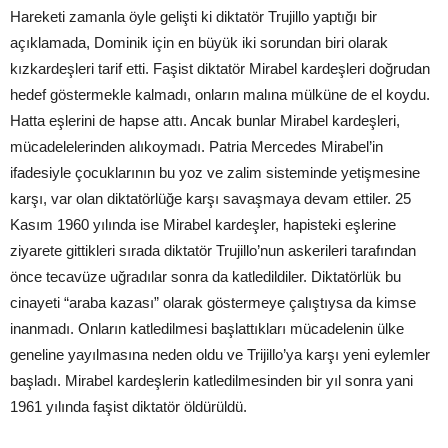
Hareketi zamanla öyle gelişti ki diktatör Trujillo yaptığı bir
açıklamada, Dominik için en büyük iki sorundan biri olarak
kızkardeşleri tarif etti. Faşist diktatör Mirabel kardeşleri doğrudan
hedef göstermekle kalmadı, onların malına mülküne de el koydu.
Hatta eşlerini de hapse attı. Ancak bunlar Mirabel kardeşleri,
mücadelelerinden alıkoymadı. Patria Mercedes Mirabel’in
ifadesiyle çocuklarının bu yoz ve zalim sisteminde yetişmesine
karşı, var olan diktatörlüğe karşı savaşmaya devam ettiler. 25
Kasım 1960 yılında ise Mirabel kardeşler, hapisteki eşlerine
ziyarete gittikleri sırada diktatör Trujillo’nun askerileri tarafından
önce tecavüze uğradılar sonra da katledildiler. Diktatörlük bu
cinayeti “araba kazası” olarak göstermeye çalıştıysa da kimse
inanmadı. Onların katledilmesi başlattıkları mücadelenin ülke
geneline yayılmasına neden oldu ve Trijillo’ya karşı yeni eylemler
başladı. Mirabel kardeşlerin katledilmesinden bir yıl sonra yani
1961 yılında faşist diktatör öldürüldü.