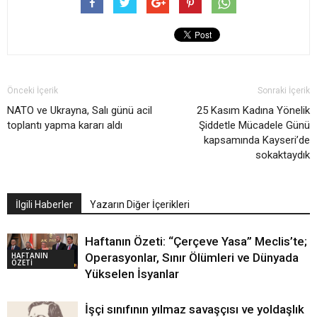
Önceki İçerik
Sonraki İçerik
NATO ve Ukrayna, Salı günü acil
25 Kasım Kadına Yönelik
toplantı yapma kararı aldı
Şiddetle Mücadele Günü
kapsamında Kayseri’de
sokaktaydık
İlgili Haberler
Yazarın Diğer İçerikleri
Haftanın Özeti: “Çerçeve Yasa” Meclis’te;
HAFTANIN
Operasyonlar, Sınır Ölümleri ve Dünyada
ÖZETİ
Yükselen İsyanlar
İşçi sınıfının yılmaz savaşçısı ve yoldaşlık