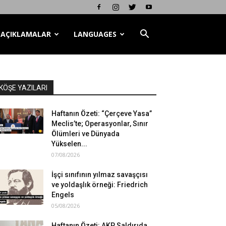
AÇIKLAMALAR
LANGUAGES
KÖŞE YAZILARI
Haftanın Özeti: “Çerçeve Yasa”
Meclis’te; Operasyonlar, Sınır
Ölümleri ve Dünyada
Yükselen...
07/08/2026
İşçi sınıfının yılmaz savaşçısı
ve yoldaşlık örneği: Friedrich
Engels
05/08/2026
Haftanın Özeti: AKP Saldırıda,