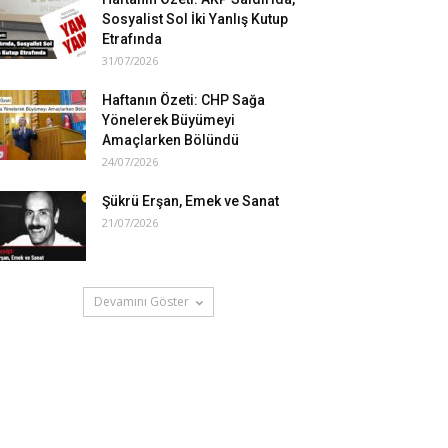
Sosyalist Sol İki Yanlış Kutup
Etrafında
31/07/2026
Haftanın Özeti: CHP Sağa
Yönelerek Büyümeyi
Amaçlarken Bölündü
24/07/2026
Şükrü Erşan, Emek ve Sanat
21/07/2026
Devamını Göster