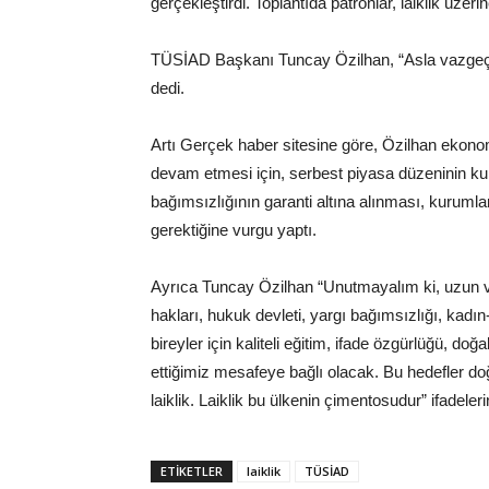
gerçekleştirdi. Toplantıda patronlar, laiklik üzer
TÜSİAD Başkanı Tuncay Özilhan, “Asla vazgeçem
dedi.
Artı Gerçek haber sitesine göre, Özilhan eko
devam etmesi için, serbest piyasa düzeninin ku
bağımsızlığının garanti altına alınması, kurumla
gerektiğine vurgu yaptı.
Ayrıca Tuncay Özilhan “Unutmayalım ki, uzun v
hakları, hukuk devleti, yargı bağımsızlığı, kadın-e
bireyler için kaliteli eğitim, ifade özgürlüğü, do
ettiğimiz mesafeye bağlı olacak. Bu hedefler do
laiklik. Laiklik bu ülkenin çimentosudur” ifadeleri
ETIKETLER
laiklik
TÜSİAD