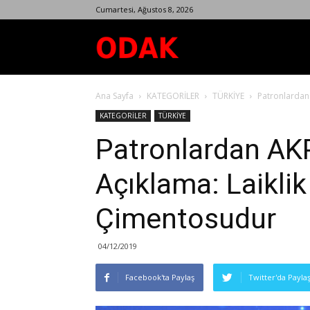
Cumartesi, Ağustos 8, 2026
Odak
Ana Sayfa
KATEGORİLER
TÜRKİYE
Patronlardan 
Dergisi
KATEGORİLER
TÜRKİYE
Patronlardan AKP
Açıklama: Laiklik
Çimentosudur
04/12/2019
Facebook'ta Paylaş
Twitter'da Payla