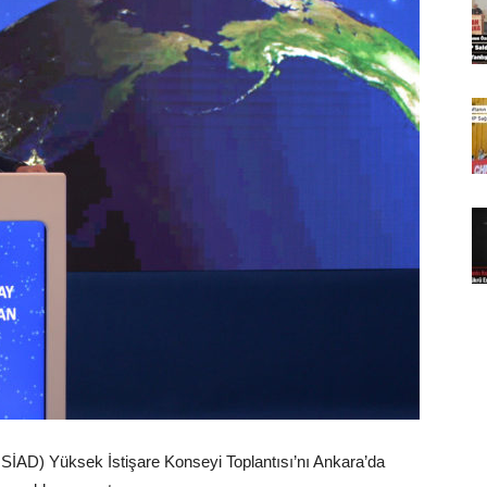
TÜSİAD) Yüksek İstişare Konseyi Toplantısı’nı Ankara’da