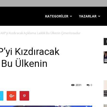
KATEGORİLER
YAZARLAR
AKP’yi Kızdıracak Açıklama: Laiklik Bu Ülkenin Çimentosudur
’yi Kızdıracak
 Bu Ülkenin
2031
0
ş