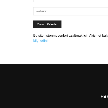
Bu site, istenmeyenleri azaltmak için Akismet kul
bilgi edinin
.
HA