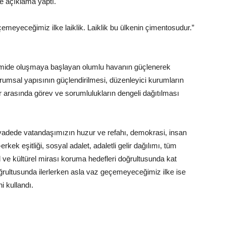
ine açıklama yaptı.
eyeceğimiz ilke laiklik. Laiklik bu ülkenin çimentosudur.”
nomide oluşmaya başlayan olumlu havanın güçlenerek
rumsal yapısının güçlendirilmesi, düzenleyici kurumların
r arasında görev ve sorumlulukların dengeli dağıtılması
adede vatandaşımızın huzur ve refahı, demokrasi, insan
rkek eşitliği, sosyal adalet, adaletli gelir dağılımı, tüm
ğal ve kültürel mirası koruma hedefleri doğrultusunda kat
ğrultusunda ilerlerken asla vaz geçemeyeceğimiz ilke ise
ni kullandı.