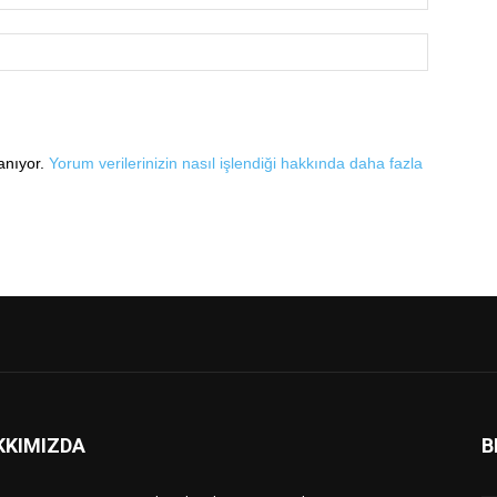
lanıyor.
Yorum verilerinizin nasıl işlendiği hakkında daha fazla
KKIMIZDA
B