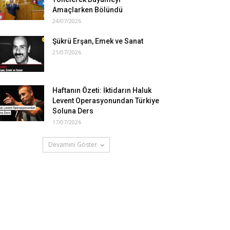
Amaçlarken Bölündü
24/07/2026
Şükrü Erşan, Emek ve Sanat
21/07/2026
Haftanın Özeti: İktidarın Haluk
Levent Operasyonundan Türkiye
Soluna Ders
17/07/2026
Devamını Göster