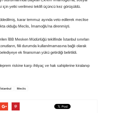
i için yetki verilmesi teklifi üçüncü kez görüşüldü.
 reddedilmiş, karar temmuz ayında veto edilerek meclise
a olduğu Meclis, İmamoğlu’na direnmişti.
ilen İBB Mesken Müdürlüğü teklifinde İstanbul sınırları
konutların, fiili durumda kullanılmamasına bağlı olarak
lediyeye ek finansman yükü getirdiği belirtildi.
prem riskine karşı ihtiyaç ve hak sahiplerine kiralanıp
İstanbul
Meclis