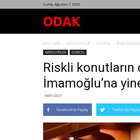
Cuma, Ağustos 7, 2026
Odak
Ana Sayfa
KATEGORİLER
GÜNCEL
Riskli konutl
Dergisi
KATEGORİLER
GÜNCEL
Riskli konutları
İmamoğlu’na yine
16/01/2021
Facebook'ta Paylaş
Twitter'da Payla