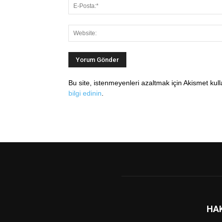
Bu site, istenmeyenleri azaltmak için Akismet kul
bilgi edinin
.
HA