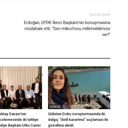
Sonraki İçerik
Erdoğan, EPDK İkinci Başkanı’nın konuşmasına
müdahale etti: “Sen mikrofonu milletvekilimize
ver!”
GÜNCEL
Aktaş Davası’nın
Gülistan Doku soruşturmasında iki
ncelemesinde iki tahliye:
dalgıç “delil karartma” suçlaması ile
ediye Başkanı Utku Caner
gözaltına alındı