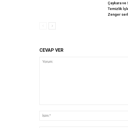
Çaykara ve 
Temizlik İş
Zenger serb
CEVAP VER