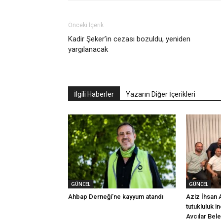
Önceki İçerik
Kadir Şeker’in cezası bozuldu, yeniden
yargılanacak
İlgili Haberler
Yazarın Diğer İçerikleri
GÜNCEL
GÜNCEL
Ahbap Derneği’ne kayyum atandı
Aziz İhsan 
tutukluluk i
Avcılar Bel