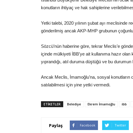
konutların ihtiyaç ve hak sahiplerine verilebilmes
Yetki talebi, 2020 yılının şubat ayı meclisinde
gönderilmiş ancak AKP-MHP grubunun çoğunlukt
Sözcü’nün haberine göre, tekrar Meclis’e gönder
içinde mülkiyeti İBB’ye ait kullanıma hazır olan 
yıprandığı, atıl duruma düştüğü ve bu durumun be
Ancak Meclis, İmamoğlu’na, sosyal konutların de
satılabilmesi için yine yetki vermedi.
ETIKETLER
Belediye
Ekrem İmamoğlu
ibb
Paylaş
Facebook
Twitter