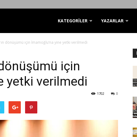
KATEGORİLER
YAZARLAR
arın dönüşümü için İmamoğlu’na yine yetki verilmedi
n dönüşümü için
 yetki verilmedi
1702
0
ş