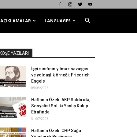
AÇIKLAMALAR
LANGUAGES
KÖŞE YAZILARI
İşçi sınıfının yılmaz savaşçısı
ve yoldaşlık örneği: Friedrich
Engels
05/08/2026
Haftanın Özeti: AKP Saldırıda,
Sosyalist Sol İki Yanlış Kutup
Etrafında
31/07/2026
Haftanın Özeti: CHP Sağa
Yönelerek Büyümeyi