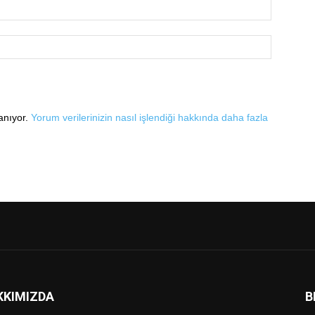
lanıyor.
Yorum verilerinizin nasıl işlendiği hakkında daha fazla
KKIMIZDA
B