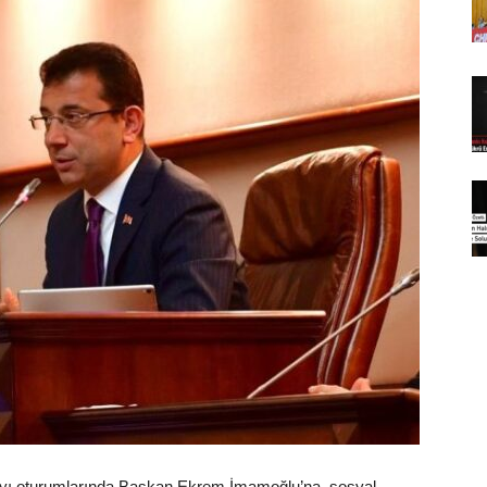
 ayı oturumlarında Başkan Ekrem İmamoğlu’na, sosyal