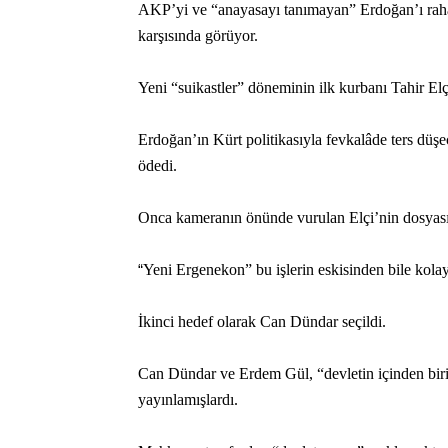
AKP’yi ve “anayasayı tanımayan” Erdoğan’ı rahat
karşısında görüyor.
Yeni “suikastler” döneminin ilk kurbanı Tahir Elç
Erdoğan’ın Kürt politikasıyla fevkalâde ters düş
ödedi.
Onca kameranın önünde vurulan Elçi’nin dosyası, 
“
Yeni Ergenekon” bu işlerin eskisinden bile kola
İkinci hedef olarak Can Dündar seçildi.
Can Dündar ve Erdem Gül, “devletin içinden birile
yayınlamışlardı.