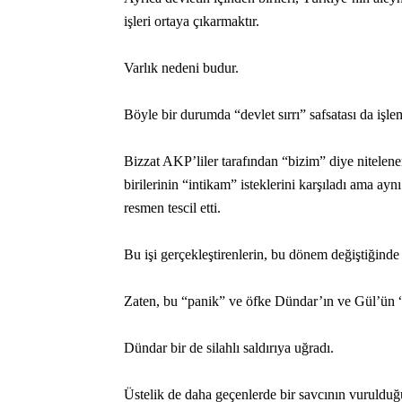
işleri ortaya çıkarmaktır.
Varlık nedeni budur.
Böyle bir durumda “devlet sırrı” safsatası da işle
Bizzat AKP’liler tarafından “bizim” diye nitelen
birilerinin “intikam” isteklerini karşıladı ama 
resmen tescil etti.
Bu işi gerçekleştirenlerin, bu dönem değiştiğinde 
Zaten, bu “panik” ve öfke Dündar’ın ve Gül’ün 
Dündar bir de silahlı saldırıya uğradı.
Üstelik de daha geçenlerde bir savcının vuruld