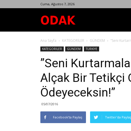
Cuma, Ağustos 7, 2026
Odak
Ana Sayfa
KATEGORİLER
GÜNDEM
”Seni Kurtar
Dergisi
KATEGORİLER
GÜNDEM
TÜRKİYE
”Seni Kurtarmala
Alçak Bir Tetikçi
Ödeyeceksin!”
05/07/2016
Facebook'ta Paylaş
Twitter'da Payla