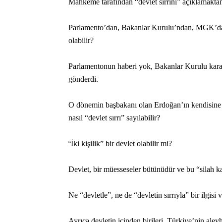
Mahkeme tarafından “devlet sırrını” açıklamakta
Parlamento’dan, Bakanlar Kurulu’ndan, MGK’dan ha
olabilir?
Parlamentonun haberi yok, Bakanlar Kurulu kar
gönderdi.
O dönemin başbakanı olan Erdoğan’ın kendisine ba
nasıl “devlet sırrı” sayılabilir?
“
İki kişilik” bir devlet olabilir mi?
Devlet, bir müesseseler bütünüdür ve bu “silah kaç
Ne “devletle”, ne de “devletin sırrıyla” bir ilgisi v
Ayrıca devletin içinden birileri, Türkiye’nin aley