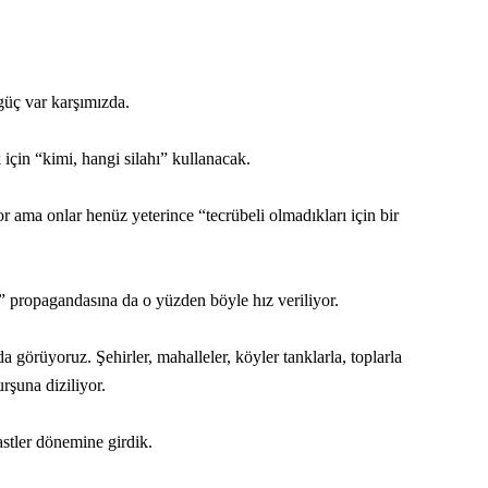
güç var karşımızda.
için “kimi, hangi silahı” kullanacak.
or ama onlar henüz yeterince “tecrübeli olmadıkları için bir
” propagandasına da o yüzden böyle hız veriliyor.
 görüyoruz. Şehirler, mahalleler, köyler tanklarla, toplarla
rşuna diziliyor.
astler dönemine girdik.