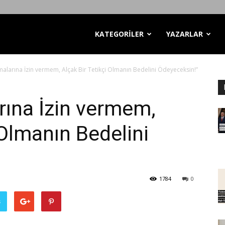
KATEGORİLER
YAZARLAR
malarına İzin vermem, Alçak Bir Tetikçi Olmanın Bedelini Ödeyeceksin!”
rına İzin vermem,
 Olmanın Bedelini
1784
0
ş