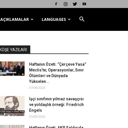
AÇIKLAMALAR
LANGUAGES
KÖŞE YAZILARI
Haftanın Özeti: “Çerçeve Yasa”
Meclis’te; Operasyonlar, Sınır
Ölümleri ve Dünyada
Yükselen...
07/08/2026
İşçi sınıfının yılmaz savaşçısı
ve yoldaşlık örneği: Friedrich
Engels
05/08/2026
Haftanın Özeti: AKP Saldırıda,