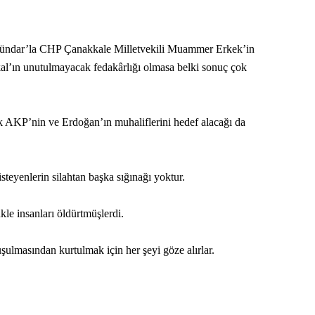
 Dündar’la CHP Çanakkale Milletvekili Muammer Erkek’in
al’ın unutulmayacak fedakârlığı olmasa belki sonuç çok
k AKP’nin ve Erdoğan’ın muhaliflerini hedef alacağı da
eyenlerin silahtan başka sığınağı yoktur.
ükle insanları öldürtmüşlerdi.
şulmasından kurtulmak için her şeyi göze alırlar.