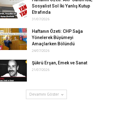
Sosyalist Sol İki Yanlış Kutup
Etrafında
31/07/2026
Haftanın Özeti: CHP Sağa
Yönelerek Büyümeyi
Amaçlarken Bölündü
24/07/2026
Şükrü Erşan, Emek ve Sanat
21/07/2026
Devamını Göster