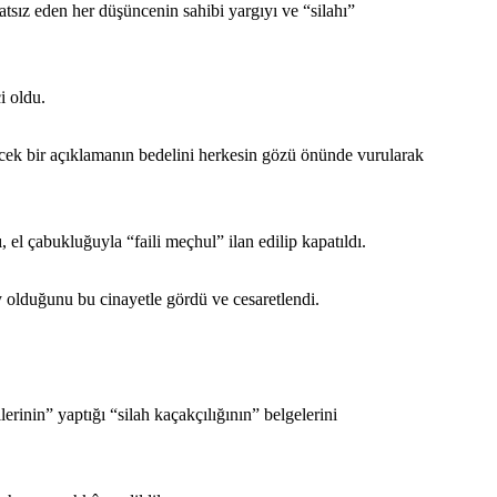
sız eden her düşüncenin sahibi yargıyı ve “silahı”
i oldu.
ecek bir açıklamanın bedelini herkesin gözü önünde vurularak
el çabukluğuyla “faili meçhul” ilan edilip kapatıldı.
y olduğunu bu cinayetle gördü ve cesaretlendi.
rinin” yaptığı “silah kaçakçılığının” belgelerini