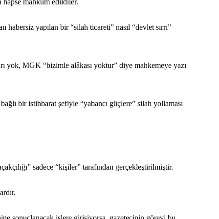
n hapse mahkûm edildiler.
bersiz yapılan bir “silah ticareti” nasıl “devlet sırrı”
arı yok, MGK “bizimle alâkası yoktur” diye mahkemeye yazı
ğlı bir istihbarat şefiyle “yabancı güçlere” silah yollaması
akçılığı” sadece “kişiler” tarafından gerçekleştirilmiştir.
ardır.
hine sonuçlanacak işlere girişiyorsa, gazetecinin görevi bu