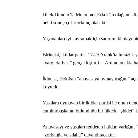
Dilek Dündar’la Muammer Erkek’in olağanüstü ce
belki sonuç çok korkunç olacaktı
Yaşananları iyi kavramak için sanırım iki olayı b
Birincisi, iktidar partisi 17-25 Aralık’ta hırsızl
“yargı darbesi” gerçekleştirdi… Ardından akla ha
İkincisi, Erdoğan “anayasaya uymayacağını” açık
koyuldu.
Yasalara uymayan bir iktidar partisi ile onun den
cumhurbaşkanın bulunduğu bir ülkede “şiddet” k
Anayasayı ve yasaları reddeten iktidar, varlığın
“zorbalığa ve silaha” dayandıracaktır.