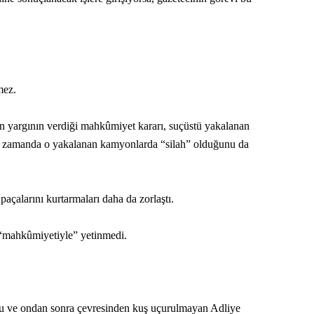
mez.
en yargının verdiği mahkûmiyet kararı, suçüstü yakalanan
aynı zamanda o yakalanan kamyonlarda “silah” olduğunu da
paçalarını kurtarmaları daha da zorlaştı.
“mahkûmiyetiyle” yetinmedi.
uğu ve ondan sonra çevresinden kuş uçurulmayan Adliye