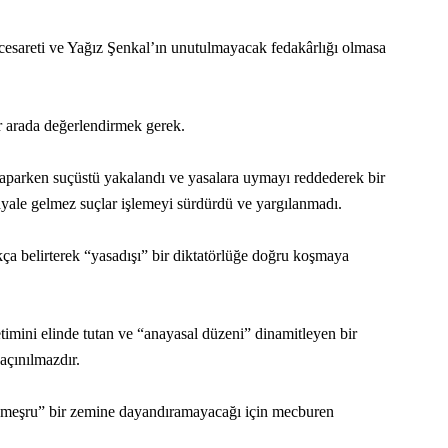
sareti ve Yağız Şenkal’ın unutulmayacak fedakârlığı olmasa
ir arada değerlendirmek gerek.
ık yaparken suçüstü yakalandı ve yasalara uymayı reddederek bir
yale gelmez suçlar işlemeyi sürdürdü ve yargılanmadı.
ça belirterek “yasadışı” bir diktatörlüğe doğru koşmaya
etimini elinde tutan ve “anayasal düzeni” dinamitleyen bir
açınılmazdır.
ı “meşru” bir zemine dayandıramayacağı için mecburen