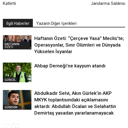
Katletti
Jandarma Saldırısı
İlgili Haberler
Yazarın Diğer İçerikleri
Haftanın Özeti: “Çerçeve Yasa” Meclis’te;
HAFTANIN
Operasyonlar, Sınır Ölümleri ve Dünyada
ÖZETİ
Yükselen İsyanlar
Ahbap Derneği’ne kayyum atandı
GÜNCEL
Abdulkadir Selvi, Akın Gürlek’in AKP
MKYK toplantısındaki açıklamasını
aktardı: Abdullah Öcalan ve Selahattin
GÜNDEM
Demirtaş yasadan yararlanamayacak