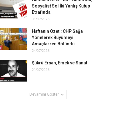
Sosyalist Sol İki Yanlış Kutup
Etrafında
31/07/2026
Haftanın Özeti: CHP Sağa
Yönelerek Büyümeyi
Amaçlarken Bölündü
24/07/2026
Şükrü Erşan, Emek ve Sanat
21/07/2026
Devamını Göster