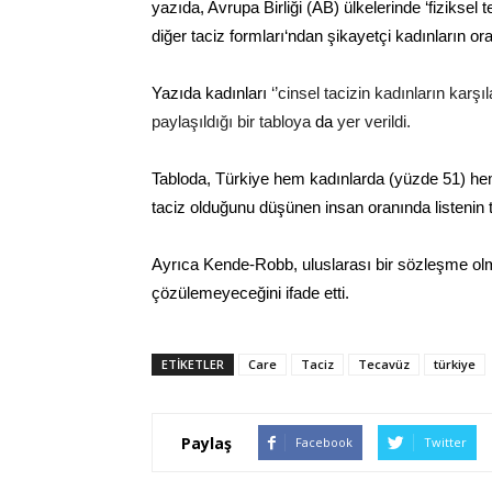
yazıda, Avrupa Birliği (AB) ülkelerinde ‘fiziksel
diğer taciz formları‘ndan şikayetçi kadınların o
Yazıda kadınları
‘’cinsel tacizin kadınların kar
paylaşıldığı bir tabloya
da
yer verildi.
Tabloda, Türkiye hem kadınlarda (yüzde 51) he
taciz olduğunu düşünen insan oranında listenin t
Ayrıca
Kende-Robb, uluslarası bir sözleşme olm
çözülemeyeceğini ifade etti.
ETIKETLER
Care
Taciz
Tecavüz
türkiye
Paylaş
Facebook
Twitter