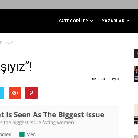
KATEGORİLER
YAZARLAR
Başıyız”!
şıyız”!
2528
0
ş