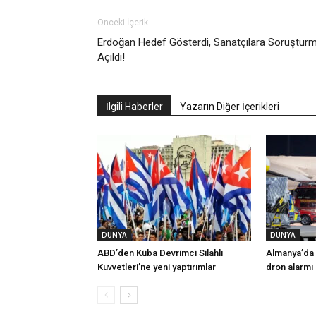
Önceki İçerik
Erdoğan Hedef Gösterdi, Sanatçılara Soruştur
Açıldı!
İlgili Haberler
Yazarın Diğer İçerikleri
DÜNYA
DÜNYA
ABD’den Küba Devrimci Silahlı
Almanya’da 
Kuvvetleri’ne yeni yaptırımlar
dron alarmı