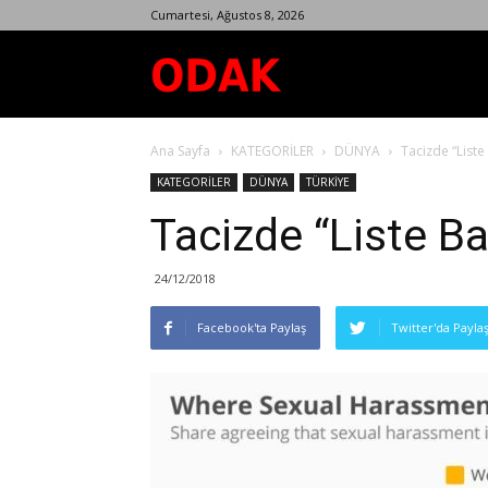
Cumartesi, Ağustos 8, 2026
Odak
Ana Sayfa
KATEGORİLER
DÜNYA
Tacizde “Liste 
Dergisi
KATEGORİLER
DÜNYA
TÜRKİYE
Tacizde “Liste Ba
24/12/2018
Facebook'ta Paylaş
Twitter'da Payla