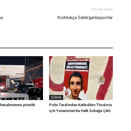
Sonraki İçerik
ma
Korktukça Saldırganlaşıyorlar
DÜNYA
havalimanına yönelik
Polis Tarafından Katledilen Thodoris
için Yunanistan’da Halk Sokağa Çıktı