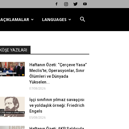
AÇIKLAMALAR
LANGUAGES
KÖŞE YAZILARI
Haftanın Özeti: “Çerçeve Yasa”
Meclis’te; Operasyonlar, Sınır
Ölümleri ve Dünyada
Yükselen...
07/08/2026
İşçi sınıfının yılmaz savaşçısı
ve yoldaşlık örneği: Friedrich
Engels
05/08/2026
Haftanın Özeti: AKP Saldırıda,