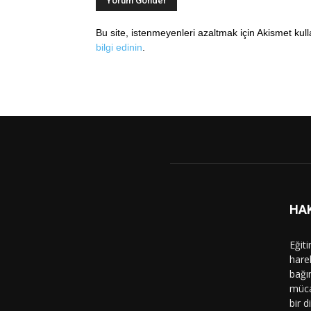
Bu site, istenmeyenleri azaltmak için Akismet kul
bilgi edinin
.
HA
Eğit
hare
bağı
müca
bir d