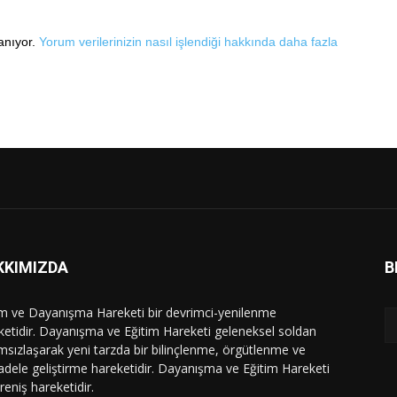
lanıyor.
Yorum verilerinizin nasıl işlendiği hakkında daha fazla
KKIMIZDA
B
im ve Dayanışma Hareketi bir devrimci-yenilenme
ketidir. Dayanışma ve Eğitim Hareketi geleneksel soldan
msızlaşarak yeni tarzda bir bilinçlenme, örgütlenme ve
dele geliştirme hareketidir. Dayanışma ve Eğitim Hareketi
ireniş hareketidir.