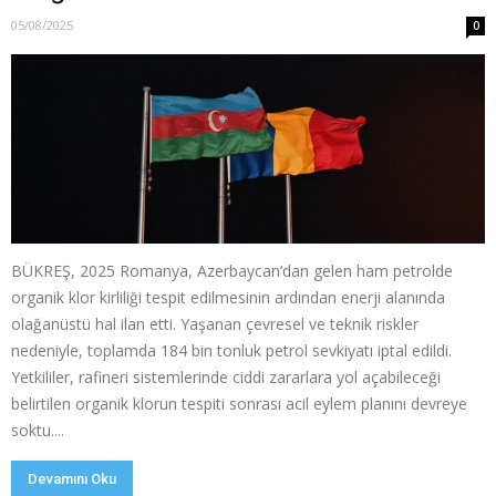
05/08/2025
0
BÜKREŞ, 2025 Romanya, Azerbaycan’dan gelen ham petrolde
organik klor kirliliği tespit edilmesinin ardından enerji alanında
olağanüstü hal ilan etti. Yaşanan çevresel ve teknik riskler
nedeniyle, toplamda 184 bin tonluk petrol sevkiyatı iptal edildi.
Yetkililer, rafineri sistemlerinde ciddi zararlara yol açabileceği
belirtilen organik klorun tespiti sonrası acil eylem planını devreye
soktu....
Devamını Oku