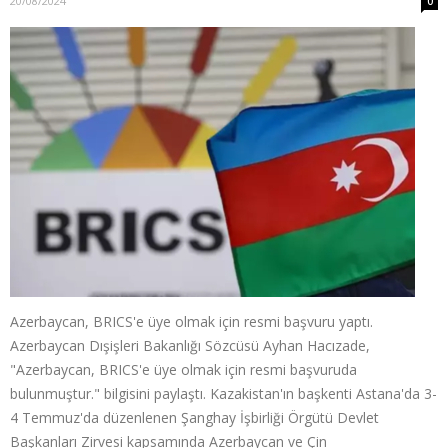
20/08/2024
0
Azerbaycan, BRICS'e üye olmak için resmi başvuru yaptı.
Azerbaycan Dışişleri Bakanlığı Sözcüsü Ayhan Hacızade,
"Azerbaycan, BRICS'e üye olmak için resmi başvuruda
bulunmuştur." bilgisini paylaştı. Kazakistan'ın başkenti Astana'da 3-
4 Temmuz'da düzenlenen Şanghay İşbirliği Örgütü Devlet
Başkanları Zirvesi kapsamında Azerbaycan ve Çin