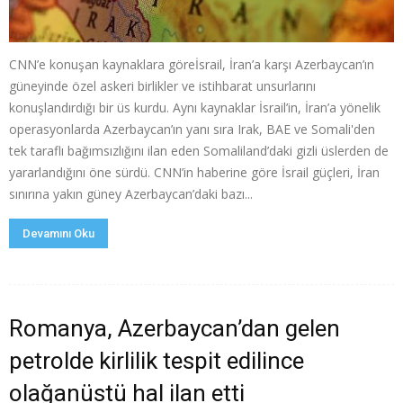
CNN’e konuşan kaynaklara göreİsrail, İran’a karşı Azerbaycan’ın
güneyinde özel askeri birlikler ve istihbarat unsurlarını
konuşlandırdığı bir üs kurdu. Aynı kaynaklar İsrail’in, İran’a yönelik
operasyonlarda Azerbaycan’ın yanı sıra Irak, BAE ve Somali'den
tek taraflı bağımsızlığını ilan eden Somaliland’daki gizli üslerden de
yararlandığını öne sürdü. CNN’in haberine göre İsrail güçleri, İran
sınırına yakın güney Azerbaycan’daki bazı...
Devamını Oku
Romanya, Azerbaycan’dan gelen
petrolde kirlilik tespit edilince
olağanüstü hal ilan etti