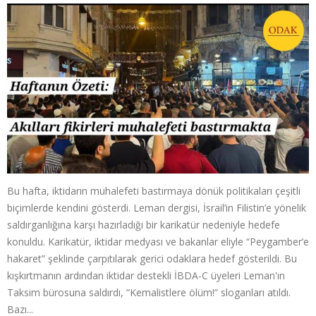
Bu hafta, iktidarın muhalefeti bastırmaya dönük politikaları çeşitli
biçimlerde kendini gösterdi. Leman dergisi, İsrail’in Filistin’e yönelik
saldırganlığına karşı hazırladığı bir karikatür nedeniyle hedefe
konuldu. Karikatür, iktidar medyası ve bakanlar eliyle “Peygamber’e
hakaret” şeklinde çarpıtılarak gerici odaklara hedef gösterildi. Bu
kışkırtmanın ardından iktidar destekli İBDA-C üyeleri Leman'ın
Taksim bürosuna saldırdı, “Kemalistlere ölüm!” sloganları atıldı.
Bazı...