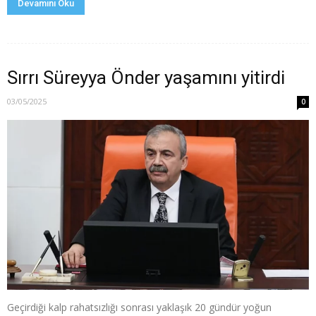
Devamını Oku
Sırrı Süreyya Önder yaşamını yitirdi
03/05/2025
0
Geçirdiği kalp rahatsızlığı sonrası yaklaşık 20 gündür yoğun