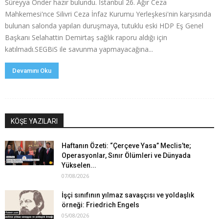
Süreyya Önder hazır bulundu. İstanbul 26. Ağır Ceza
Mahkemesi'nce Silivri Ceza İnfaz Kurumu Yerleşkesi'nin karşısında
bulunan salonda yapılan duruşmaya, tutuklu eski HDP Eş Genel
Başkanı Selahattin Demirtaş sağlık raporu aldığı için
katılmadı.SEGBiS ile savunma yapmayacağına...
Devamını Oku
KÖŞE YAZILARI
Haftanın Özeti: “Çerçeve Yasa” Meclis’te;
Operasyonlar, Sınır Ölümleri ve Dünyada
Yükselen...
07/08/2026
İşçi sınıfının yılmaz savaşçısı ve yoldaşlık
örneği: Friedrich Engels
05/08/2026