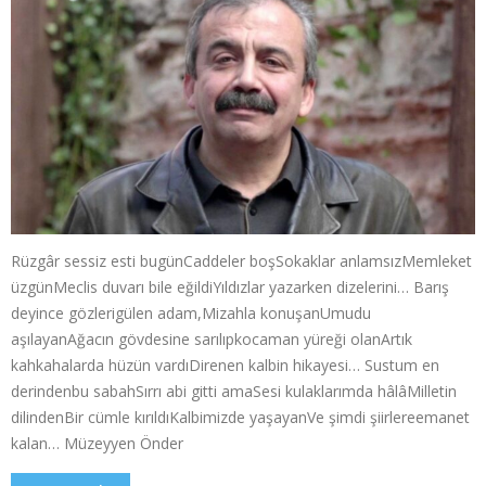
Rüzgâr sessiz esti bugünCaddeler boşSokaklar anlamsızMemleket
üzgünMeclis duvarı bile eğildiYıldızlar yazarken dizelerini… Barış
deyince gözlerigülen adam,Mizahla konuşanUmudu
aşılayanAğacın gövdesine sarılıpkocaman yüreği olanArtık
kahkahalarda hüzün vardıDirenen kalbin hikayesi… Sustum en
derindenbu sabahSırrı abi gitti amaSesi kulaklarımda hâlâMilletin
dilindenBir cümle kırıldıKalbimizde yaşayanVe şimdi şiirlereemanet
kalan… Müzeyyen Önder