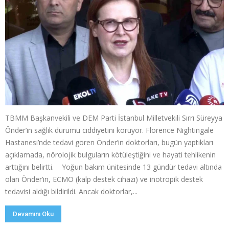
TBMM Başkanvekili ve DEM Parti İstanbul Milletvekili Sırrı Süreyya
Önder’in sağlık durumu ciddiyetini koruyor. Florence Nightingale
Hastanesi’nde tedavi gören Önder’in doktorları, bugün yaptıkları
açıklamada, nörolojik bulguların kötüleştiğini ve hayati tehlikenin
arttığını belirtti. Yoğun bakım ünitesinde 13 gündür tedavi altında
olan Önder’in, ECMO (kalp destek cihazı) ve inotropik destek
tedavisi aldığı bildirildi. Ancak doktorlar,...
Devamını Oku