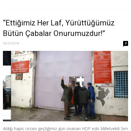
“Ettiğimiz Her Laf, Yürüttüğümüz
Bütün Çabalar Onurumuzdur!”
06/12/2018
0
Aldığı hapis cezası geçtiğimiz gün onanan HDP eski Milletvekili Sırrı