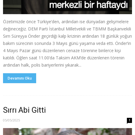
Özetimizde önce Türkiye’den, ardından ise dünyadan gelişmelere
değineceğiz. DEM Parti İstanbul Milletvekili ve TBMM Başkanvekili
Sırrı Süreyya Önder geçirdiği kalp krizinin ardından 18 günlük yoğun
bakım sürecinin sonunda 3 Mayıs günü yaşama veda etti. Önder’in
4 Mayıs Pazar günü düzenlenen cenaze törenine binlerce kişi
katıldı. Öğlen saat 11.00’da Taksim AKM’de düzenlenen törenin
ardından halk, polis bariyerlerini yıkarak...
Devamını Oku
Sırrı Abi Gitti
05/05/2025
1