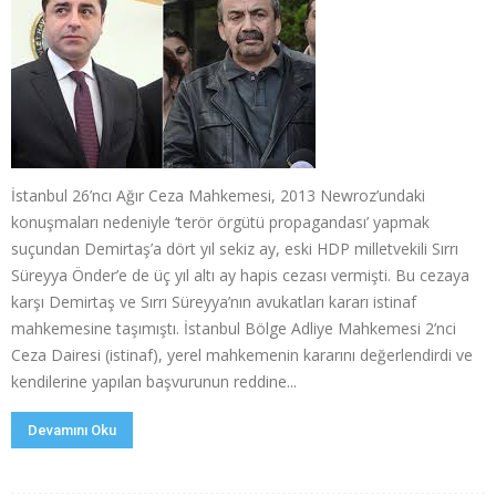
İstanbul 26’ncı Ağır Ceza Mahkemesi, 2013 Newroz’undaki
konuşmaları nedeniyle ‘terör örgütü propagandası’ yapmak
suçundan Demirtaş’a dört yıl sekiz ay, eski HDP milletvekili Sırrı
Süreyya Önder’e de üç yıl altı ay hapis cezası vermişti. Bu cezaya
karşı Demirtaş ve Sırrı Süreyya’nın avukatları kararı istinaf
mahkemesine taşımıştı. İstanbul Bölge Adliye Mahkemesi 2’nci
Ceza Dairesi (istinaf), yerel mahkemenin kararını değerlendirdi ve
kendilerine yapılan başvurunun reddine...
Devamını Oku