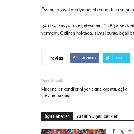
Özcan, sosyal medya hesabından durumu şu şek
İşbirlikçi kayyum ve çetesi beni YDK’ya sev
vermem. Gelinen noktada, siyasi cunta işgali bi
Paylaş
Facebook
Twitter
Önceki İçerik
Madenciler kendilerini yer altına kapattı, açlık
grevine başladı
İlgili Haberler
Yazarın Diğer İçerikleri