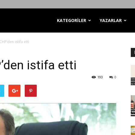
KATEGORİLER
YAZARLAR
HP’den istifa etti
en istifa etti
193
0
ş