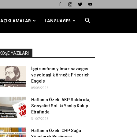
AÇIKLAMALAR
LANGUAGES
KÖŞE YAZILARI
İşçi sınıfının yılmaz savaşçısı
ve yoldaşlık örneği: Friedrich
Engels
05/08/2026
Haftanın Özeti: AKP Saldırıda,
Sosyalist Sol İki Yanlış Kutup
Etrafında
31/07/2026
Haftanın Özeti: CHP Sağa
Yönelerek Büyümeyi