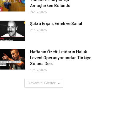
Amaçlarken Bölündü
24/07/2026
Şükrü Erşan, Emek ve Sanat
21/07/2026
Haftanın Özeti: İktidarın Haluk
Levent Operasyonundan Türkiye
Soluna Ders
17/07/2026
Devamını Göster