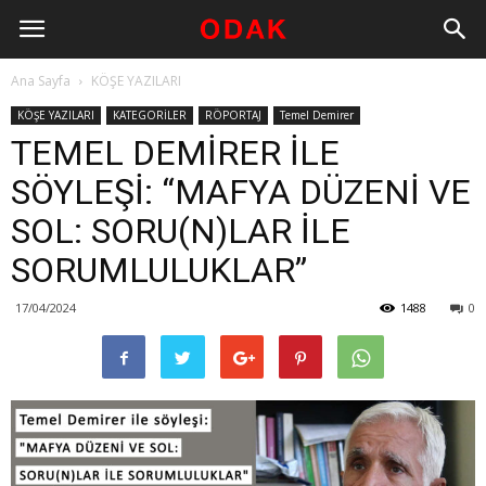
Ana Sayfa
KÖŞE YAZILARI
KÖŞE YAZILARI
KATEGORİLER
RÖPORTAJ
Temel Demirer
TEMEL DEMİRER İLE
SÖYLEŞİ: “MAFYA DÜZENİ VE
SOL: SORU(N)LAR İLE
SORUMLULUKLAR”
17/04/2024
1488
0