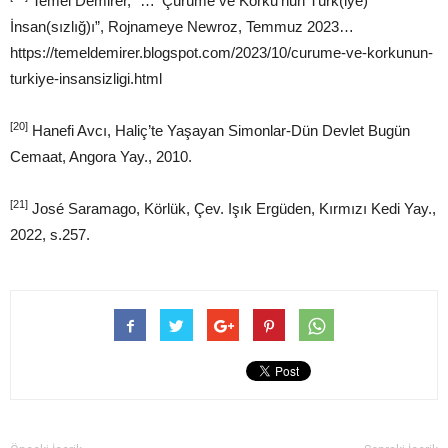
Temel Demirer, “… ‘Çürüme ve Korku’nun Türk(iye)
İnsan(sızlığ)ı”, Rojnameye Newroz, Temmuz 2023…
https://temeldemirer.blogspot.com/2023/10/curume-ve-korkunun-
turkiye-insansizligi.html
[20]
Hanefi Avcı, Haliç’te Yaşayan Simonlar-Dün Devlet Bugün
Cemaat, Angora Yay., 2010.
[21]
José Saramago, Körlük, Çev. Işık Ergüden, Kırmızı Kedi Yay.,
2022, s.257.