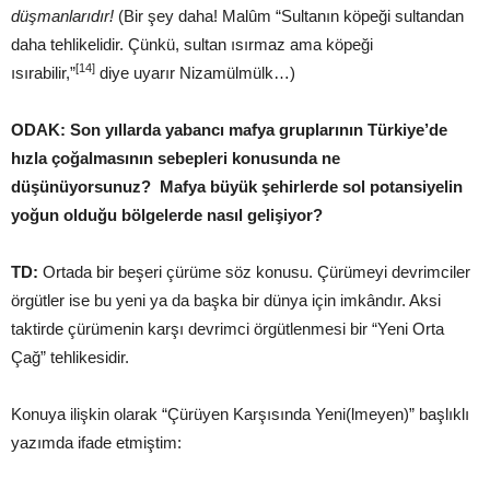
düşmanlarıdır!
(Bir şey daha! Malûm “Sultanın köpeği sultandan
daha tehlikelidir. Çünkü, sultan ısırmaz ama köpeği
[14]
ısırabilir,”
diye uyarır Nizamülmülk…)
ODAK: Son yıllarda yabancı mafya gruplarının Türkiye’de
hızla çoğalmasının sebepleri konusunda ne
düşünüyorsunuz?
Mafya büyük şehirlerde sol potansiyelin
yoğun olduğu bölgelerde nasıl gelişiyor?
TD:
Ortada bir beşeri çürüme söz konusu. Çürümeyi devrimciler
örgütler ise bu yeni ya da başka bir dünya için imkândır. Aksi
taktirde çürümenin karşı devrimci örgütlenmesi bir “Yeni Orta
Çağ” tehlikesidir.
Konuya ilişkin olarak “Çürüyen Karşısında Yeni(lmeyen)” başlıklı
yazımda ifade etmiştim: