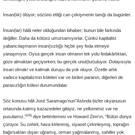
İnsan(lık) ölüyor; sözünü ettiği can çekişmenin tanığı da bugünler.
İnsan(lar) hâlâ neler olduğundan bihaber; bunun bile farkında
değiller. Daha da kötüsü umursamıyorlar. Çünkü kapitalist
yabancılaşmanın insan(sızlığ)ı hiçbir şey feda etmeye
yanaşmıyor. Oysa gerçek insan olmanın tek yolu fedakârlıktan,
göze almaktan geçiyorken; bu gerçek unut(tur)uluyor. Dolayısıyla
insan olmak/ ve kalmak duruşu da yok oluyor. Özetle artık
sadece kapitalizmin köleleri var ve birileri paranın, diğerleri de
parasızlığın kölesi durumundalar.
Söz konusu hâli José Saramago’nun”Aslında bizler okyanusun
ortasında kalmış kazazedeler gibiyiz, ne yelkenimiz var ne
[16]
pusulamız,”
diye betimlemesi ve Howard Zinn’ın, “Bütün dünya
çürüyor. Su zehirli, hava kirlenmiş, siyaset çirkinleşmiş, toprağın
bağırsakları dışarı uğramış, orman yağmalanmış, sahiller yok