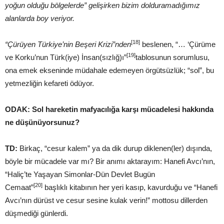
yoğun olduğu bölgelerde” gelişirken bizim dolduramadığımız
alanlarda boy veriyor.
[18]
“Çürüyen Türkiye’nin Beşeri Krizi”nden
beslenen, “… ‘Çürüme
[19]
ve Korku’nun Türk(iye) İnsan(sızlığ)ı”
tablosunun sorumlusu,
ona emek ekseninde müdahale edemeyen örgütsüzlük; “sol”, bu
yetmezliğin kefareti ödüyor.
ODAK: Sol hareketin mafyacılığa karşı mücadelesi hakkında
ne düşünüyorsunuz?
TD:
Birkaç, “cesur kalem” ya da dik durup diklenen(ler) dışında,
böyle bir mücadele var mı? Bir anımı aktarayım: Hanefi Avcı’nın,
“Haliç’te Yaşayan Simonlar-Dün Devlet Bugün
[20]
Cemaat”
başlıklı kitabının her yeri kasıp, kavurduğu ve “Hanefi
Avcı’nın dürüst ve cesur sesine kulak verin!” mottosu dillerden
düşmediği günlerdi.