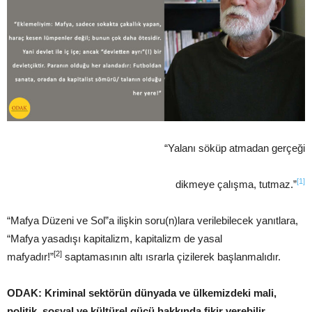
“Yalanı söküp atmadan gerçeği
[1]
dikmeye çalışma, tutmaz.”
“Mafya Düzeni ve Sol”a ilişkin soru(n)lara verilebilecek yanıtlara,
“Mafya yasadışı kapitalizm, kapitalizm de yasal
[2]
mafyadır!”
saptamasının altı ısrarla çizilerek başlanmalıdır.
ODAK: Kriminal sektörün dünyada ve ülkemizdeki mali,
politik, sosyal ve kültürel gücü hakkında fikir verebilir