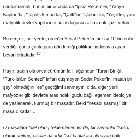
unutulmamalı; bunun bir ucunda da “İpsiz Recep”ler, “Yahya
Kaptan”lar, “Topal Osman”lar, “Çatlı”lar, “Çakıcı”lar, “Yeşil”ler, yani
mafyatik devlet yapılarının bulunduğunun altı özenle çizilmelidir
Bu gerçek, her yerde, örneğin Sedat Peker’in, her ay 10 bin dolar
verdiği, çanta çanta para gönderdiği politikacı iddiasıyla ayan
[13]
beyan ortadadır.
Hayır; sakın ola onca cürümün faili, ağzından “Turan Birliği”,
“Türk-İslâm Sentezi” lafları düşmeyen Sedat Peker’in “matah bir
şey” olmadığını “es” geçtiğimi sanmayın; o da, diğer yerli
mafyözler gibi devletle arasındaki güçlü bağı, egemen ideolojiye
de yaslanarak, kurmuş bir maşadır. Belki “hesabı şaşmış” bir
maşa o kadar…
O maşalara “alet olan”, “eklemlenen”ler de, bir zamanlar “solcu”
olarak anılmış olsalar da artık “sol”la alâkâsı olmayan halk