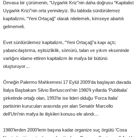
Devasa bir çürümenin, “Uygarlık Kriz”nin daha doğrusu “Kapitalist
Uygarlık Krizi”nin orta yerindeyiz. Bu tabloda sürdürülemez
kapitalizmi, “Yeni Ortaçağ” olarak nitelemek, kimseye abartılı
gelmemeli.
Evet sürdürülemez kapitalizm, “Yeni Ortaçağ”a kapı açtı;
yabancılaştırma, eşitsizliklik, sömürü, talan ve yıkım ekseninde
varlığını idame ettiren kapitalizm ile mafya bir bütünü
oluşturuyor…
Örneğin Palermo Mahkemesi 17 Eylül 2009’da başlayan davada
İtalya Başbakanı Silvio Berlusconi’nin 1980’li yıllarda ‘Publitalia’
şirketinde ortağı olan, 1993’te ise lideri olduğu ‘Forza Italia’
partisinin kurucuları arasında yer alan Senatör Marcello
dell’Utri’nin mafya ile ilişkileri konusu ele alındı…
1980’lerden 2000’lerin başına kadar organize suç örgütü ‘Cosa