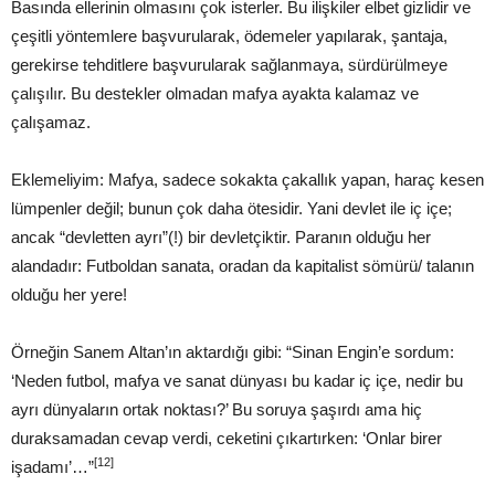
Basında ellerinin olmasını çok isterler. Bu ilişkiler elbet gizlidir ve
çeşitli yöntemlere başvurularak, ödemeler yapılarak, şantaja,
gerekirse tehditlere başvurularak sağlanmaya, sürdürülmeye
çalışılır. Bu destekler olmadan mafya ayakta kalamaz ve
çalışamaz.
Eklemeliyim: Mafya, sadece sokakta çakallık yapan, haraç kesen
lümpenler değil; bunun çok daha ötesidir. Yani devlet ile iç içe;
ancak “devletten ayrı”(!) bir devletçiktir. Paranın olduğu her
alandadır: Futboldan sanata, oradan da kapitalist sömürü/ talanın
olduğu her yere!
Örneğin Sanem Altan’ın aktardığı gibi: “Sinan Engin’e sordum:
‘Neden futbol, mafya ve sanat dünyası bu kadar iç içe, nedir bu
ayrı dünyaların ortak noktası?’ Bu soruya şaşırdı ama hiç
duraksamadan cevap verdi, ceketini çıkartırken: ‘Onlar birer
[12]
işadamı’…”