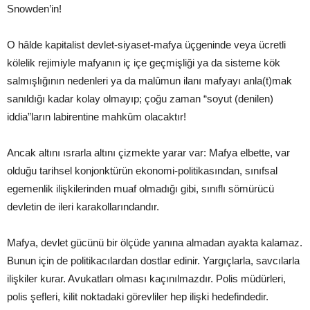
Snowden’in!
O hâlde kapitalist devlet-siyaset-mafya üçgeninde veya ücretli
kölelik rejimiyle mafyanın iç içe geçmişliği ya da sisteme kök
salmışlığının nedenleri ya da malûmun ilanı mafyayı anla(t)mak
sanıldığı kadar kolay olmayıp; çoğu zaman “soyut (denilen)
iddia”ların labirentine mahkûm olacaktır!
Ancak altını ısrarla altını çizmekte yarar var: Mafya elbette, var
olduğu tarihsel konjonktürün ekonomi-politikasından, sınıfsal
egemenlik ilişkilerinden muaf olmadığı gibi,
sınıflı sömürücü
devletin de ileri karakollarındandır.
Mafya, devlet gücünü bir ölçüde yanına almadan ayakta kalamaz.
Bunun için de politikacılardan dostlar edinir. Yargıçlarla, savcılarla
ilişkiler kurar. Avukatları olması kaçınılmazdır. Polis müdürleri,
polis şefleri, kilit noktadaki görevliler hep ilişki hedefindedir.