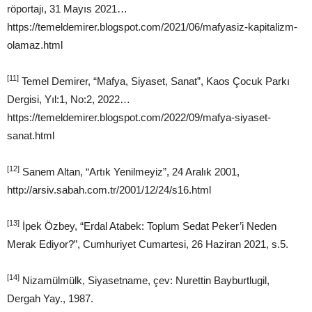
röportajı, 31 Mayıs 2021…
https://temeldemirer.blogspot.com/2021/06/mafyasiz-kapitalizm-
olamaz.html
[11]
Temel Demirer, “Mafya, Siyaset, Sanat”, Kaos Çocuk Parkı
Dergisi, Yıl:1, No:2, 2022…
https://temeldemirer.blogspot.com/2022/09/mafya-siyaset-
sanat.html
[12]
Sanem Altan, “Artık Yenilmeyiz”, 24 Aralık 2001,
http://arsiv.sabah.com.tr/2001/12/24/s16.html
[13]
İpek Özbey, “Erdal Atabek: Toplum Sedat Peker’i Neden
Merak Ediyor?”, Cumhuriyet Cumartesi, 26 Haziran 2021, s.5.
[14]
Nizamülmülk, Siyasetname, çev: Nurettin Bayburtlugil,
Dergah Yay., 1987.