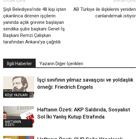
Önceki İçerik
Sonraki İçerik
Şişli Belediyesi’nde 48 kişi işten
AB Türkiye ile ilişkilerini yeniden
çıkarılınca direnen işçilerin
canlandırmak istiyor
yanında açlık grevine başlayan
sendika şube başkanı Genel-İş
Başkanı Remzi Çalışkan
tarafından Ankara’ya çağrıldı
İlgili Haberler
Yazarın Diğer İçerikleri
İşçi sınıfının yılmaz savaşçısı ve yoldaşlık
örneği: Friedrich Engels
KÖŞE YAZILARI
Haftanın Özeti: AKP Saldırıda, Sosyalist
Sol İki Yanlış Kutup Etrafında
HAFTANIN
ÖZETİ