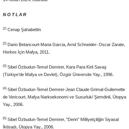
N O T L A R
[1]
Cenap Şahabettin
[2]
Dario Betancourt-Maria Garcia, Arnd Schneider- Oscar Zarate,
Herkes İçin Mafya, 2011.
[3]
Sibel Özbudun-Temel Demirer, Kara Para Kirli Savaş
(Türkiye’de Mafya ve Devlet), Özgür Üniversite Yay., 1996.
[4]
Sibel Özbudun-Temel Demirer-Jean Claude Grimal-Guilemette
de Vericourt, Mafya Narkoekonomi ve Susurluk/ Şemdinli, Ütopya
Yay., 2006.
[5]
Sibel Özbudun-Temel Demirer, “Derin” Milliyetçiliğin Siyasal
İktisadı, Ütopya Yay., 2006.