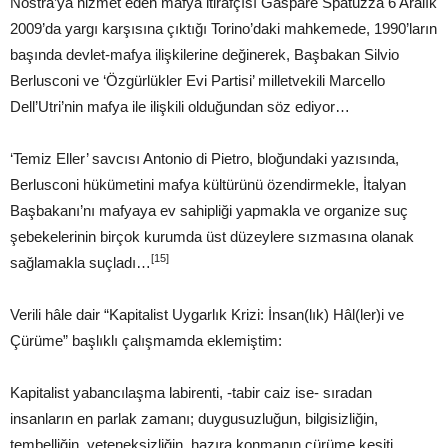
Nostra’ya hizmet eden mafya itirafçısı Gaspare Spatuzza 6 Aralık
2009’da yargı karşısına çıktığı Torino’daki mahkemede, 1990’ların
başında devlet-mafya ilişkilerine değinerek, Başbakan Silvio
Berlusconi ve ‘Özgürlükler Evi Partisi’ milletvekili Marcello
Dell’Utri’nin mafya ile ilişkili olduğundan söz ediyor…
‘Temiz Eller’ savcısı Antonio di Pietro, bloğundaki yazısında,
Berlusconi hükümetini mafya kültürünü özendirmekle, İtalyan
Başbakanı’nı mafyaya ev sahipliği yapmakla ve organize suç
şebekelerinin birçok kurumda üst düzeylere sızmasına olanak
[15]
sağlamakla suçladı…
Verili hâle dair “Kapitalist Uygarlık Krizi: İnsan(lık) Hâl(ler)i ve
Çürüme” başlıklı çalışmamda eklemiştim:
Kapitalist yabancılaşma labirenti, -tabir caiz ise- sıradan
insanların en parlak zamanı; duygusuzluğun, bilgisizliğin,
tembelliğin, yeteneksizliğin, hazıra konmanın çürüme kesiti.