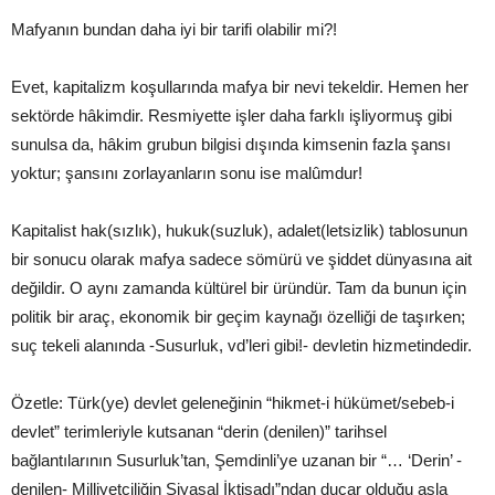
Mafyanın bundan daha iyi bir tarifi olabilir mi?!
Evet, kapitalizm koşullarında mafya bir nevi tekeldir. Hemen her
sektörde hâkimdir. Resmiyette işler daha farklı işliyormuş gibi
sunulsa da, hâkim grubun bilgisi dışında kimsenin fazla şansı
yoktur; şansını zorlayanların sonu ise malûmdur!
Kapitalist hak(sızlık), hukuk(suzluk), adalet(letsizlik) tablosunun
bir sonucu olarak mafya sadece sömürü ve şiddet dünyasına ait
değildir. O aynı zamanda kültürel bir üründür. Tam da bunun için
politik bir araç, ekonomik bir geçim kaynağı özelliği de taşırken;
suç tekeli alanında -Susurluk, vd’leri gibi!- devletin hizmetindedir.
Özetle: Türk(ye) devlet geleneğinin “hikmet-i hükümet/sebeb-i
devlet” terimleriyle kutsanan “derin (denilen)” tarihsel
bağlantılarının Susurluk’tan, Şemdinli’ye uzanan bir “… ‘Derin’ -
denilen- Milliyetçiliğin Siyasal İktisadı”ndan duçar olduğu asla