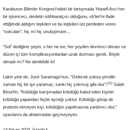
Karaburun Bilimler Kongresi’ndeki bir tartışmada ‘Hanefi Avcı’nın
bir işkenceci, devletin istihbaratçısı olduğunu, vb’leri’ni ifade
ettiğimde aldığım tepkileri ve bu tepkileri üst perdeden veren
“solcuları”, hiç mi hiç unut(a)mam…
“Sol” dediğiniz şeyin, o her ne ise, her şeyden devrimci olması ve
düzen içi tüm komplikasyonlardan uzak durması gerek. Böyle
olmadı mı? Ne denilebilir ki!
Lakin yine de, José Saramago’nun, “Gelecek yoksa şimdiki
[21]
zaman hiç bir işe yaramaz, sanki hiç yokmuş gibi olur”;
Salah
Birsel’in, “Kötülüğe karışmadan kötülüğü kabul eden kişinin
kötülüğü yapandan hiçbir ayrılığı yoktur. Kötülüğü görüp de
protesto etmeyen kişi, kötülüğün yapılmasına yardımcı olur,”
uyarılarını da aktarmadan geçmeyeyim.
14 Nisan 2024, İstanbul.