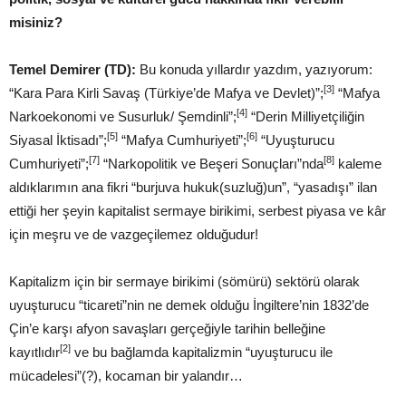
misiniz?
Temel Demirer (TD):
Bu konuda yıllardır yazdım, yazıyorum:
[3]
“Kara Para Kirli Savaş (Türkiye’de Mafya ve Devlet)”;
“Mafya
[4]
Narkoekonomi ve Susurluk/ Şemdinli”;
“Derin Milliyetçiliğin
[5]
[6]
Siyasal İktisadı”;
“Mafya Cumhuriyeti”;
“Uyuşturucu
[7]
[8]
Cumhuriyeti”;
“Narkopolitik ve Beşeri Sonuçları”nda
kaleme
aldıklarımın ana fikri “burjuva hukuk(suzluğ)un”, “yasadışı” ilan
ettiği her şeyin kapitalist sermaye birikimi, serbest piyasa ve kâr
için meşru ve de vazgeçilemez olduğudur!
Kapitalizm için bir sermaye birikimi (sömürü) sektörü olarak
uyuşturucu “ticareti”nin ne demek olduğu İngiltere’nin 1832’de
Çin’e karşı afyon savaşları gerçeğiyle tarihin belleğine
[2]
kayıtlıdır
ve bu bağlamda kapitalizmin “uyuşturucu ile
mücadelesi”(?), kocaman bir yalandır…