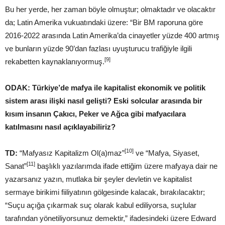
Bu her yerde, her zaman böyle olmuştur; olmaktadır ve olacaktır
da; Latin Amerika vukuatındaki üzere: “Bir BM raporuna göre
2016-2022 arasında Latin Amerika’da cinayetler yüzde 400 artmış
ve bunların yüzde 90’dan fazlası uyuşturucu trafiğiyle ilgili
[9]
rekabetten kaynaklanıyormuş.
ODAK: Türkiye’de mafya ile kapitalist ekonomik ve politik
sistem arası ilişki nasıl gelişti?
Eski solcular arasında bir
kısım insanın Çakıcı, Peker ve Ağca gibi mafyacılara
katılmasını nasıl açıklayabiliriz?
[10]
TD:
“Mafyasız Kapitalizm Ol(a)maz”
ve “Mafya, Siyaset,
[11]
Sanat”
başlıklı yazılarımda ifade ettiğim üzere mafyaya dair ne
yazarsanız yazın, mutlaka bir şeyler devletin ve kapitalist
sermaye birikimi fiiliyatının gölgesinde kalacak, bırakılacaktır;
“Suçu açığa çıkarmak suç olarak kabul ediliyorsa, suçlular
tarafından yönetiliyorsunuz demektir,” ifadesindeki üzere Edward