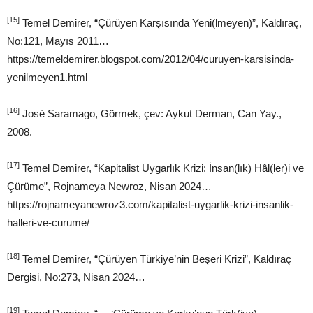
[15]
Temel Demirer, “Çürüyen Karşısında Yeni(lmeyen)”, Kaldıraç,
No:121, Mayıs 2011…
https://temeldemirer.blogspot.com/2012/04/curuyen-karsisinda-
yenilmeyen1.html
[16]
José Saramago, Görmek, çev: Aykut Derman, Can Yay.,
2008.
[17]
Temel Demirer, “Kapitalist Uygarlık Krizi: İnsan(lık) Hâl(ler)i ve
Çürüme”, Rojnameya Newroz, Nisan 2024…
https://rojnameyanewroz3.com/kapitalist-uygarlik-krizi-insanlik-
halleri-ve-curume/
[18]
Temel Demirer, “Çürüyen Türkiye’nin Beşeri Krizi”, Kaldıraç
Dergisi, No:273, Nisan 2024…
[19]