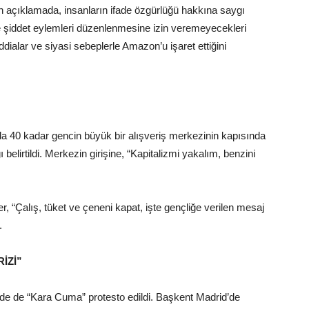
n açıklamada, insanların ifade özgürlüğü hakkına saygı
rde şiddet eylemleri düzenlenmesine izin veremeyecekleri
iddialar ve siyasi sebeplerle Amazon’u işaret ettiğini
 da 40 kadar gencin büyük bir alışveriş merkezinin kapısında
 belirtildi. Merkezin girişine, “Kapitalizmi yakalım, benzini
r, “Çalış, tüket ve çeneni kapat, işte gençliğe verilen mesaj
.
RİZİ”
de de “Kara Cuma” protesto edildi. Başkent Madrid’de