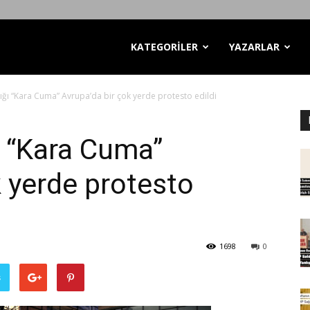
KATEGORİLER
YAZARLAR
lığı “Kara Cuma” Avrupa’da bir çok yerde protesto edildi
ı “Kara Cuma”
k yerde protesto
1698
0
ş