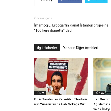
Önceki İçerik
İmamoğlu, Erdoğan’ın Kanal İstanbul projesine
“100 kere ihanettir” dedi
İlgili Haberler
Yazarın Diğer İçerikleri
DÜNYA
DÜNYA
Polis Tarafından Katledilen Thodoris
İran Devrim
için Yunanistan’da Halk Sokağa Çıktı
Açıklama: 2
ve 17 İHA’yı