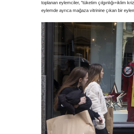
toplanan eylemciler, “tüketim çılgınlığı=iklim kr
eylemde ayrıca mağaza vitrinine çıkan bir eylemci