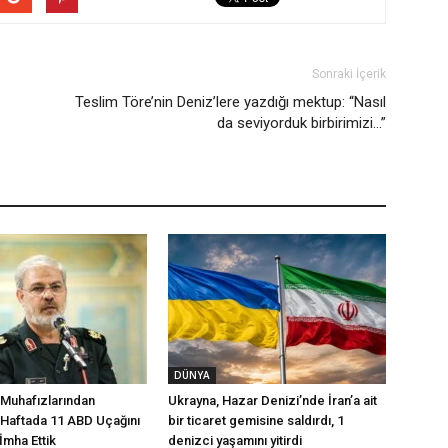
Sonraki İçerik
Teslim Töre’nin Deniz’lere yazdığı mektup: “Nasıl
da seviyorduk birbirimizi…”
DÜNYA
 Muhafızlarından
Ukrayna, Hazar Denizi’nde İran’a ait
 Haftada 11 ABD Uçağını
bir ticaret gemisine saldırdı, 1
 İmha Ettik
denizci yaşamını yitirdi