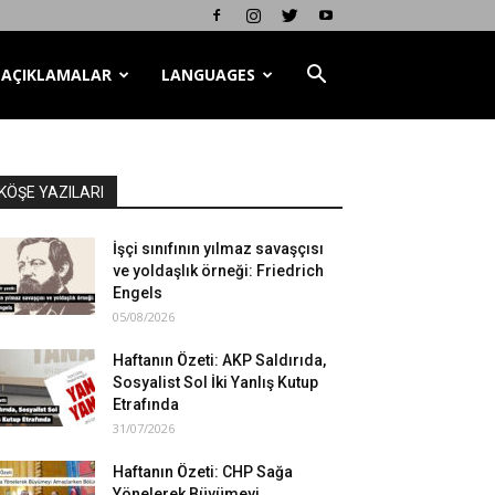
AÇIKLAMALAR
LANGUAGES
KÖŞE YAZILARI
İşçi sınıfının yılmaz savaşçısı
ve yoldaşlık örneği: Friedrich
Engels
05/08/2026
Haftanın Özeti: AKP Saldırıda,
Sosyalist Sol İki Yanlış Kutup
Etrafında
31/07/2026
Haftanın Özeti: CHP Sağa
Yönelerek Büyümeyi