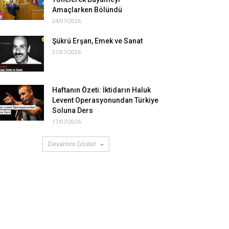
Amaçlarken Bölündü
24/07/2026
Şükrü Erşan, Emek ve Sanat
21/07/2026
Haftanın Özeti: İktidarın Haluk
Levent Operasyonundan Türkiye
Soluna Ders
17/07/2026
Devamını Göster