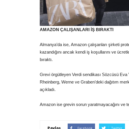
AMAZON ÇALIŞANLARI İŞ BIRAKTI
Almanya’da ise, Amazon çalışanları şirketi prote
kazandığını ancak kendi iş koşullarını ve ücretl
bıraktı.
Grevi örgütleyen Verdi sendikası Sözcüsü Eva 
Rheinberg, Werne ve Graben’deki dağıtım merkez
açıkladı.
Amazon ise grevin sorun yaratmayacağını ve te
Paylaş
Facebook
Twitter