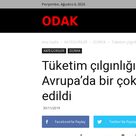
Perşembe, Ağustos 6, 2026
Odak
Ana Sayfa
KATEGORİLER
DÜNYA
Tüketim çılgın
Dergisi
KATEGORİLER
DÜNYA
Tüketim çılgınlığ
Avrupa’da bir ço
edildi
30/11/2019
Facebook'ta Paylaş
Twitter'da Payla