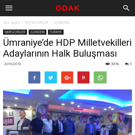
Ana Sayfa
KATEGORİLER
GÜNDEM
KATEGORİLER
GÜNDEM
TÜRKİYE
Ümraniye’de HDP Milletvekilleri
Adaylarının Halk Buluşması
20/06/2018
3374
0