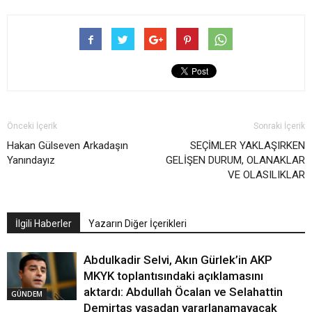
Önceki İçerik
Sonraki İçerik
Hakan Gülseven Arkadaşın
SEÇİMLER YAKLAŞIRKEN
Yanındayız
GELİŞEN DURUM, OLANAKLAR
VE OLASILIKLAR
İlgili Haberler
Yazarın Diğer İçerikleri
Abdulkadir Selvi, Akın Gürlek’in AKP
MKYK toplantısındaki açıklamasını
aktardı: Abdullah Öcalan ve Selahattin
GÜNDEM
Demirtaş yasadan yararlanamayacak