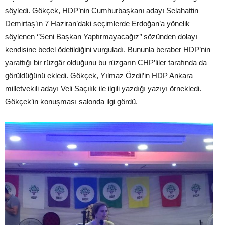
söyledi. Gökçek, HDP’nin Cumhurbaşkanı adayı Selahattin
Demirtaş’ın 7 Haziran’daki seçimlerde Erdoğan’a yönelik
söylenen ‘’Seni Başkan Yaptırmayacağız’’ sözünden dolayı
kendisine bedel ödetildiğini vurguladı. Bununla beraber HDP’nin
yarattığı bir rüzgâr olduğunu bu rüzgarın CHP’liler tarafında da
görüldüğünü ekledi. Gökçek, Yılmaz Özdil’in HDP Ankara
milletvekili adayı Veli Saçılık ile ilgili yazdığı yazıyı örnekledi.
Gökçek’in konuşması salonda ilgi gördü.