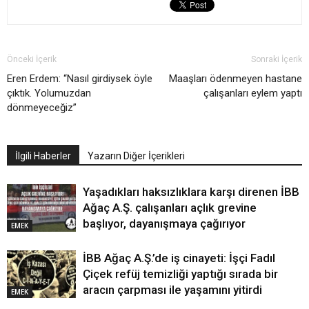
Önceki İçerik
Sonraki İçerik
Eren Erdem: “Nasıl girdiysek öyle
Maaşları ödenmeyen hastane
çıktık. Yolumuzdan
çalışanları eylem yaptı
dönmeyeceğiz”
İlgili Haberler
Yazarın Diğer İçerikleri
Yaşadıkları haksızlıklara karşı direnen İBB
Ağaç A.Ş. çalışanları açlık grevine
başlıyor, dayanışmaya çağırıyor
EMEK
İBB Ağaç A.Ş.’de iş cinayeti: İşçi Fadıl
Çiçek refüj temizliği yaptığı sırada bir
aracın çarpması ile yaşamını yitirdi
EMEK