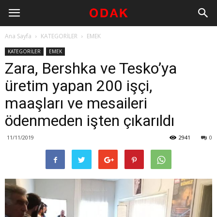
Ana Sayfa
KATEGORİLER
EMEK
KATEGORİLER
EMEK
Zara, Bershka ve Tesko’ya
üretim yapan 200 işçi,
maaşları ve mesaileri
ödenmeden işten çıkarıldı
11/11/2019
2941
0