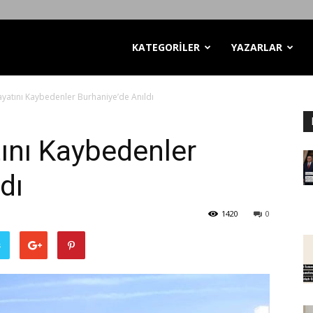
KATEGORİLER
YAZARLAR
yatını Kaybedenler Burhaniye’de Anıldı
ını Kaybedenler
dı
1420
0
ş