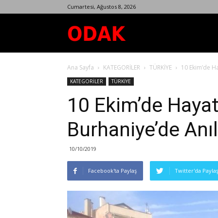
Cumartesi, Ağustos 8, 2026
Odak
Ana Sayfa
KATEGORİLER
TÜRKİYE
10 Ekim’de Ha
Dergisi
KATEGORİLER
TÜRKİYE
10 Ekim’de Hayat
Burhaniye’de Anıl
10/10/2019
Facebook'ta Paylaş
Twitter'da Payla