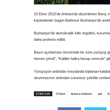
10 Ekim 2015’de Ankara’da düzenlenen Barış mi
kaybedenler bugün Balıkesir Burhaniye’de anıld
Burhaniye’de demokratik kitle örgütleri, kurumlar
daha protesto edildi.
Basın açıklaması öncesinde bir süre yürüyüş ger
hemen şimdi”, “Katiller halka hesap verecek” gibi
Yürüyüşün ardından meydanda toplanan kalabalı
okunmasının ardından sorunsuz şekilde sonlandı
ETIKETLER
10 Ekim
Ankara Katliamı
ışid
K