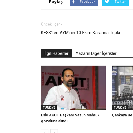
Paylaş
Facebook
Twitter
Önceki İçerik
KESK’ten AYM’nin 10 Ekim Kararına Tepki
İlgili Haberler
Yazarın Diğer İçerikleri
TÜRKİYE
TÜRKİYE
Eski AKUT Başkanı Nasuh Mahruki
Çankaya Bel
gözaltına alındı