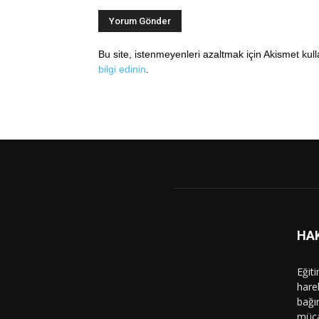
Bu site, istenmeyenleri azaltmak için Akismet kul
bilgi edinin
.
HA
Eğit
hare
bağı
müca