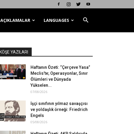
AÇIKLAMALAR
LANGUAGES
KÖŞE YAZILARI
Haftanın Özeti: “Çerçeve Yasa”
Meclis’te; Operasyonlar, Sınır
Ölümleri ve Dünyada
Yükselen...
07/08/2026
İşçi sınıfının yılmaz savaşçısı
ve yoldaşlık örneği: Friedrich
Engels
05/08/2026
Haftanın Özeti: AKP Saldırıda,