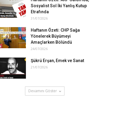
Sosyalist Sol İki Yanlış Kutup
Etrafında
31/07/2026
Haftanın Özeti: CHP Sağa
Yönelerek Büyümeyi
Amaçlarken Bölündü
24/07/2026
Şükrü Erşan, Emek ve Sanat
21/07/2026
Devamını Göster