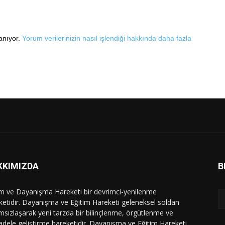
lanıyor.
Yorum verilerinizin nasıl işlendiği hakkında daha fazla
KKIMIZDA
B
im ve Dayanışma Hareketi bir devrimci-yenilenme
ketidir. Dayanışma ve Eğitim Hareketi geleneksel soldan
msızlaşarak yeni tarzda bir bilinçlenme, örgütlenme ve
dele geliştirme hareketidir. Dayanışma ve Eğitim Hareketi