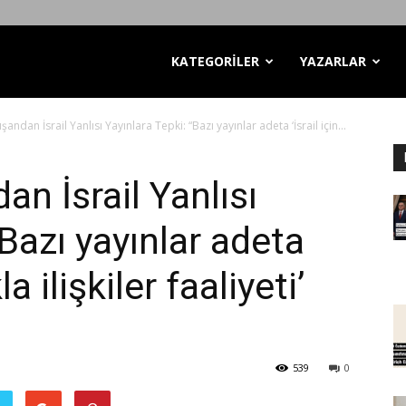
KATEGORİLER
YAZARLAR
andan İsrail Yanlısı Yayınlara Tepki: “Bazı yayınlar adeta ‘İsrail için...
n İsrail Yanlısı
“Bazı yayınlar adeta
la ilişkiler faaliyeti’
539
0