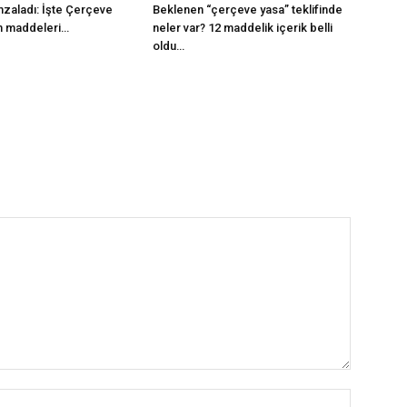
mzaladı: İşte Çerçeve
Beklenen “çerçeve yasa” teklifinde
m maddeleri…
neler var? 12 maddelik içerik belli
oldu…