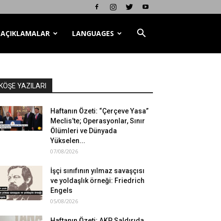
AÇIKLAMALAR
LANGUAGES
KÖŞE YAZILARI
Haftanın Özeti: “Çerçeve Yasa”
Meclis’te; Operasyonlar, Sınır
Ölümleri ve Dünyada
Yükselen...
07/08/2026
İşçi sınıfının yılmaz savaşçısı
ve yoldaşlık örneği: Friedrich
Engels
05/08/2026
Haftanın Özeti: AKP Saldırıda,