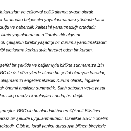
ılavuzları ve editoryal politikalarına uygun olarak
er tarafından belgeselin yayınlanmaması yönünde karar
lduğu ve habercilik kalitesini yansıtmadığı ortadadır.
ilmin yayınlanmasının “tarafsızlık algısını
irçok çalışanın birebir yaşadığı bir durumu yansıtmaktadır:
 gibi algılanma korkusuyla hareket eden bir kurum.
şeffaf bir şekilde ve bağlamıyla birlikte sunmamıza izin
 BBC’de üst düzeylerde alınan bu şeffaf olmayan kararlar,
 ulaşmamızı engellemektedir. Kurum olarak, İngiltere
air önemli analizler sunmadık. Silah satışları veya yasal
ri rakip medya kuruluşları sundu, biz değil.
uşmuştur. BBC’nin bu alandaki haberciliği anti-Filistinci
tutarsız bir şekilde uygulanmaktadır. Özellikle BBC Yönetim
tedir. Gibb’in, İsrail yanlısı duruşuyla bilinen bireylerle