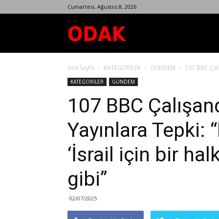
Cumartesi, Ağustos 8, 2026
Odak
Ana Sayfa
KATEGORİLER
GÜNDEM
107 BBC Çalış
Dergisi
KATEGORİLER
GÜNDEM
107 BBC Çalışanda
Yayınlara Tepki: 
‘İsrail için bir halk
gibi”
02/07/2025