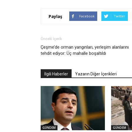
Paylaş
Facebook
Twitter
Önceki İçerik
Çeşme’de orman yangınları, yerleşim alanlarını
tehdit ediyor: Üç mahalle boşaltıldı
İlgili Haberler
Yazarın Diğer İçerikleri
GÜNDEM
GÜNDEM