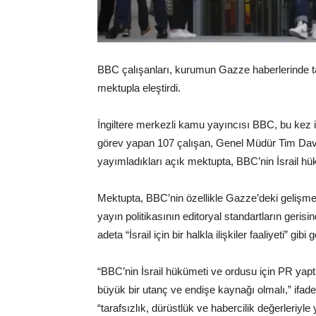
BBC çalışanları, kurumun Gazze haberlerinde tara
mektupla eleştirdi.
İngiltere merkezli kamu yayıncısı BBC, bu kez 
görev yapan 107 çalışan, Genel Müdür Tim Dav
yayımladıkları açık mektupta, BBC’nin İsrail hü
Mektupta, BBC’nin özellikle Gazze’deki gelişm
yayın politikasının editoryal standartların gerisi
adeta “İsrail için bir halkla ilişkiler faaliyeti” gibi
“BBC’nin İsrail hükümeti ve ordusu için PR yapt
büyük bir utanç ve endişe kaynağı olmalı,” ifad
“tarafsızlık, dürüstlük ve habercilik değerleriyl