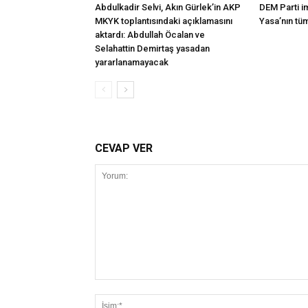
Abdulkadir Selvi, Akın Gürlek’in AKP
DEM Parti i
MKYK toplantısındaki açıklamasını
Yasa’nın tü
aktardı: Abdullah Öcalan ve
Selahattin Demirtaş yasadan
yararlanamayacak
CEVAP VER