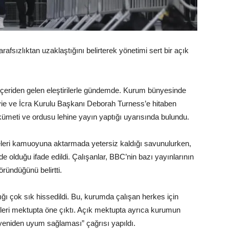
fsızlıktan uzaklaştığını belirterek yönetimi sert bir açık
içeriden gelen eleştirilerle gündemde. Kurum bünyesinde
ie ve İcra Kurulu Başkanı Deborah Turness’e hitaben
kümeti ve ordusu lehine yayın yaptığı uyarısında bulundu.
eleri kamuoyuna aktarmada yetersiz kaldığı savunulurken,
nde olduğu ifade edildi. Çalışanlar, BBC’nin bazı yayınlarının
 göründüğünü belirtti.
ığı çok sık hissedildi. Bu, kurumda çalışan herkes için
eleri mektupta öne çıktı. Açık mektupta ayrıca kurumun
e yeniden uyum sağlaması” çağrısı yapıldı.