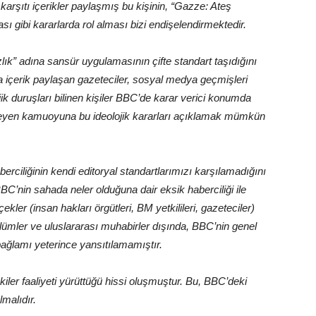
 karşıtı içerikler paylaşmış bu kişinin, “Gazze: Ateş
sı gibi kararlarda rol alması bizi endişelendirmektedir.
zlık” adına sansür uygulamasının çifte standart taşıdığını
ya içerik paylaşan gazeteciler, sosyal medya geçmişleri
jik duruşları bilinen kişiler BBC’de karar verici konumda
 ödeyen kamuoyuna bu ideolojik kararları açıklamak mümkün
berciliğinin kendi editoryal standartlarımızı karşılamadığını
BC’nin sahada neler olduğuna dair eksik haberciliği ile
ekler (insan hakları örgütleri, BM yetkilileri, gazeteciler)
ümler ve uluslararası muhabirler dışında, BBC’nin genel
ağlamı yeterince yansıtılamamıştır.
şkiler faaliyeti yürüttüğü hissi oluşmuştur. Bu, BBC’deki
malıdır.