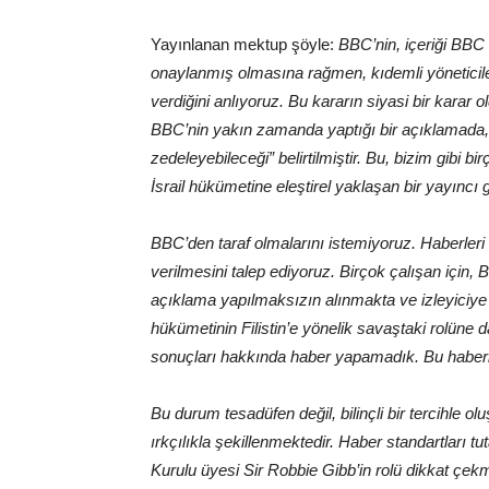
Yayınlanan mektup şöyle:
BBC’nin, içeriği BBC k
onaylanmış olmasına rağmen, kıdemli yöneticil
verdiğini anlıyoruz. Bu kararın siyasi bir karar o
BBC’nin yakın zamanda yaptığı bir açıklamada, f
zedeleyebileceği” belirtilmiştir. Bu, bizim gibi b
İsrail hükümetine eleştirel yaklaşan bir yayıncı
BBC’den taraf olmalarını istemiyoruz. Haberleri 
verilmesini talep ediyoruz. Birçok çalışan için,
açıklama yapılmaksızın alınmakta ve izleyiciye
hükümetinin Filistin’e yönelik savaştaki rolüne d
sonuçları hakkında haber yapamadık. Bu haberle
Bu durum tesadüfen değil, bilinçli bir tercihle ol
ırkçılıkla şekillenmektedir. Haber standartları 
Kurulu üyesi Sir Robbie Gibb’in rolü dikkat çekmek