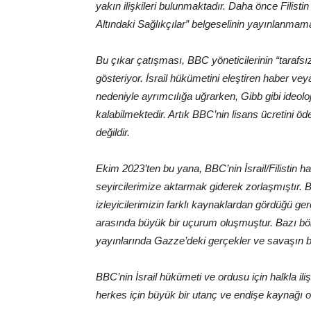
yakın ilişkileri bulunmaktadır. Daha önce Filistin
Altındaki Sağlıkçılar” belgeselinin yayınlanmama
Bu çıkar çatışması, BBC yöneticilerinin “tarafsı
gösteriyor. İsrail hükümetini eleştiren haber ve
nedeniyle ayrımcılığa uğrarken, Gibb gibi ideolo
kalabilmektedir. Artık BBC’nin lisans ücretini
değildir.
Ekim 2023’ten bu yana, BBC’nin İsrail/Filistin ha
seyircilerimize aktarmak giderek zorlaşmıştır. B
izleyicilerimizin farklı kaynaklardan gördüğü gerç
arasında büyük bir uçurum oluşmuştur. Bazı böl
yayınlarında Gazze’deki gerçekler ve savaşın b
BBC’nin İsrail hükümeti ve ordusu için halkla ili
herkes için büyük bir utanç ve endişe kaynağı ol