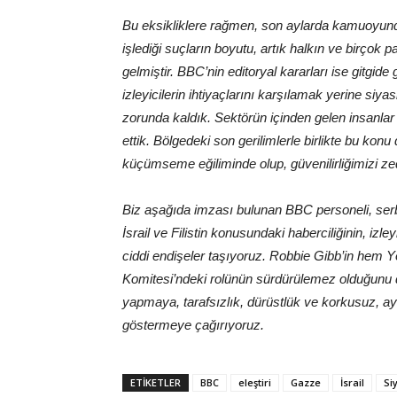
Bu eksikliklere rağmen, son aylarda kamuoyunda b
işlediği suçların boyutu, artık halkın ve birçok 
gelmiştir. BBC’nin editoryal kararları ise gitgid
izleyicilerin ihtiyaçlarını karşılamak yerine s
zorunda kaldık. Sektörün içinden gelen insanlar
ettik. Bölgedeki son gerilimlerle birlikte bu konu 
küçümseme eğiliminde olup, güvenilirliğimizi ze
Biz aşağıda imzası bulunan BBC personeli, serb
İsrail ve Filistin konusundaki haberciliğinin, izl
ciddi endişeler taşıyoruz. Robbie Gibb’in hem Y
Komitesi’ndeki rolünün sürdürülemez olduğunu dü
yapmaya, tarafsızlık, dürüstlük ve korkusuz, ayr
göstermeye çağırıyoruz.
ETIKETLER
BBC
eleştiri
Gazze
İsrail
Si