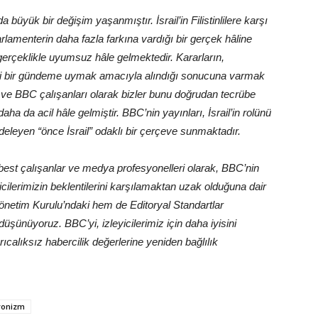
üyük bir değişim yaşanmıştır. İsrail’in Filistinlilere karşı
parlamenterin daha fazla farkına vardığı bir gerçek hâline
e gerçeklikle uyumsuz hâle gelmektedir. Kararların,
iyasi bir gündeme uymak amacıyla alındığı sonucuna varmak
 ve BBC çalışanları olarak bizler bunu doğrudan tecrübe
daha da acil hâle gelmiştir. BBC’nin yayınları, İsrail’in rolünü
deleyen “önce İsrail” odaklı bir çerçeve sunmaktadır.
est çalışanlar ve medya profesyonelleri olarak, BBC’nin
eyicilerimizin beklentilerini karşılamaktan uzak olduğuna dair
önetim Kurulu’ndaki hem de Editoryal Standartlar
şünüyoruz. BBC’yi, izleyicilerimiz için daha iyisini
ıcalıksız habercilik değerlerine yeniden bağlılık
yonizm