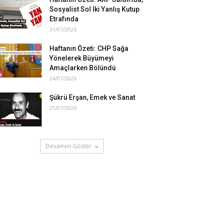
Sosyalist Sol İki Yanlış Kutup
Etrafında
31/07/2026
Haftanın Özeti: CHP Sağa
Yönelerek Büyümeyi
Amaçlarken Bölündü
24/07/2026
Şükrü Erşan, Emek ve Sanat
21/07/2026
Devamını Göster