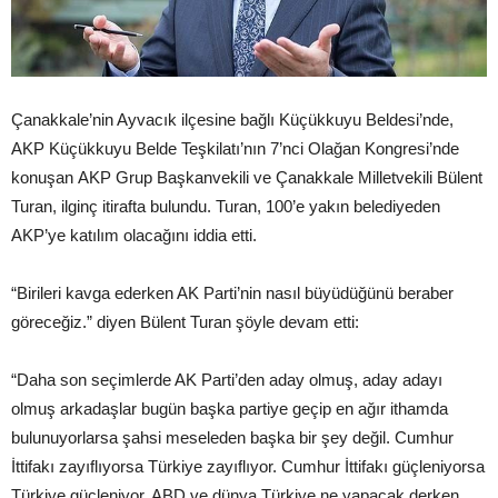
Çanakkale’nin Ayvacık ilçesine bağlı Küçükkuyu Beldesi’nde,
AKP Küçükkuyu Belde Teşkilatı’nın 7’nci Olağan Kongresi’nde
konuşan AKP Grup Başkanvekili ve Çanakkale Milletvekili Bülent
Turan, ilginç itirafta bulundu. Turan, 100’e yakın belediyeden
AKP’ye katılım olacağını iddia etti.
“Birileri kavga ederken AK Parti’nin nasıl büyüdüğünü beraber
göreceğiz.” diyen Bülent Turan şöyle devam etti:
“Daha son seçimlerde AK Parti’den aday olmuş, aday adayı
olmuş arkadaşlar bugün başka partiye geçip en ağır ithamda
bulunuyorlarsa şahsi meseleden başka bir şey değil. Cumhur
İttifakı zayıflıyorsa Türkiye zayıflıyor. Cumhur İttifakı güçleniyorsa
Türkiye güçleniyor. ABD ve dünya Türkiye ne yapacak derken