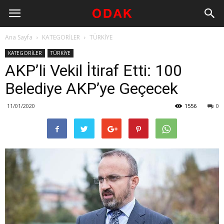
Ana Sayfa
KATEGORİLER
TÜRKİYE
KATEGORİLER
TÜRKİYE
AKP’li Vekil İtiraf Etti: 100
Belediye AKP’ye Geçecek
11/01/2020
1556
0