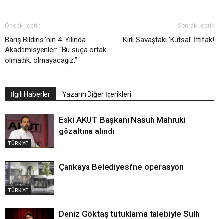
Önceki İçerik
Sonraki İçerik
Barış Bildirisi’nin 4. Yılında
Kirli Savaştaki ‘Kutsal’ İttifak!
Akademisyenler: “Bu suça ortak
olmadık, olmayacağız.”
İlgili Haberler
Yazarın Diğer İçerikleri
Eski AKUT Başkanı Nasuh Mahruki
gözaltına alındı
TÜRKİYE
Çankaya Belediyesi’ne operasyon
TÜRKİYE
Deniz Göktaş tutuklama talebiyle Sulh