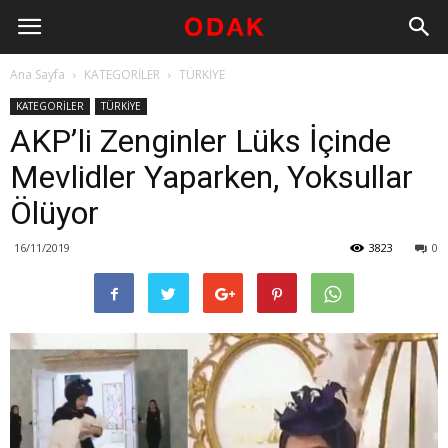
Ana Sayfa
KATEGORİLER
TÜRKİYE
KATEGORİLER
TÜRKİYE
AKP’li Zenginler Lüks İçinde
Mevlidler Yaparken, Yoksullar
Ölüyor
16/11/2019
3823
0