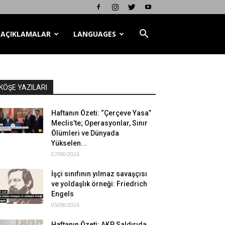
AÇIKLAMALAR
LANGUAGES
KÖŞE YAZILARI
Haftanın Özeti: “Çerçeve Yasa”
Meclis’te; Operasyonlar, Sınır
Ölümleri ve Dünyada
Yükselen...
07/08/2026
İşçi sınıfının yılmaz savaşçısı
ve yoldaşlık örneği: Friedrich
Engels
05/08/2026
Haftanın Özeti: AKP Saldırıda,