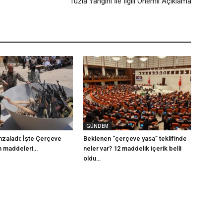
Tuzla Yangını İle İlgili Önemli Açıklama
GÜNDEM
mzaladı: İşte Çerçeve
Beklenen “çerçeve yasa” teklifinde
m maddeleri…
neler var? 12 maddelik içerik belli
oldu…