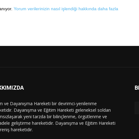
lanıyor.
Yorum verilerinizin nasıl işlendiği hakkında daha fazla
KKIMIZDA
B
im ve Dayanışma Hareketi bir devrimci-yenilenme
ketidir. Dayanışma ve Eğitim Hareketi geleneksel soldan
msızlaşarak yeni tarzda bir bilinçlenme, örgütlenme ve
dele geliştirme hareketidir. Dayanışma ve Eğitim Hareketi
ireniş hareketidir.