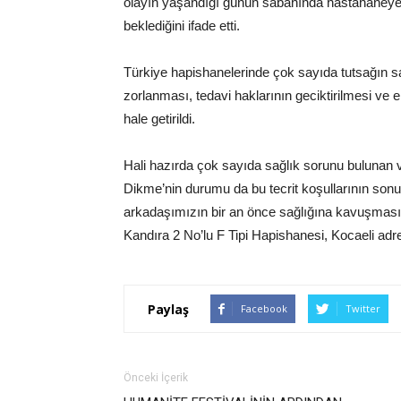
olayın yaşandığı günün sabahında hastahaneye s
beklediğini ifade etti.
Türkiye hapishanelerinde çok sayıda tutsağın s
zorlanması, tedavi haklarının geciktirilmesi ve
hale getirildi.
Hali hazırda çok sayıda sağlık sorunu bulunan 
Dikme’nin durumu da bu tecrit koşullarının son
arkadaşımızın bir an önce sağlığına kavuşmasın
Kandıra 2 No’lu F Tipi Hapishanesi, Kocaeli adre
Paylaş
Facebook
Twitter
Önceki İçerik