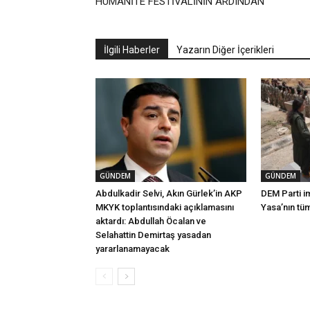
HUMANİTE FESTİVALİNİN ARDINDAN
İlgili Haberler
Yazarın Diğer İçerikleri
GÜNDEM
GÜNDEM
Abdulkadir Selvi, Akın Gürlek’in AKP
DEM Parti i
MKYK toplantısındaki açıklamasını
Yasa’nın tü
aktardı: Abdullah Öcalan ve
Selahattin Demirtaş yasadan
yararlanamayacak