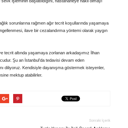
evk işleminin başlatıldığını, hastahaneye nakil olmayı
ağlık sorunlarına rağmen ağır tecrit koşullarında yaşamaya
 engellenmesi, ilave bir cezalandırma yöntemi olarak yaygın
ve tecrit altında yaşamaya zorlanan arkadaşımız İlhan
ucudur. Şu an İstanbul’da tedavisi devam eden
ı diliyoruz. Kendisiyle dayanışma göstermek isteyenler,
sine mektup atabilirler.
Sonraki İçerik