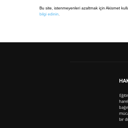
Bu site, istenmeyenleri azaltmak için Akismet kul
bilgi edinin
.
HA
Eğit
hare
bağı
müca
bir d