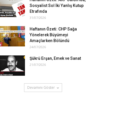
Sosyalist Sol İki Yanlış Kutup
Etrafında
31/07/2026
Haftanın Özeti: CHP Sağa
Yönelerek Büyümeyi
Amaçlarken Bölündü
24/07/2026
Şükrü Erşan, Emek ve Sanat
21/07/2026
Devamını Göster