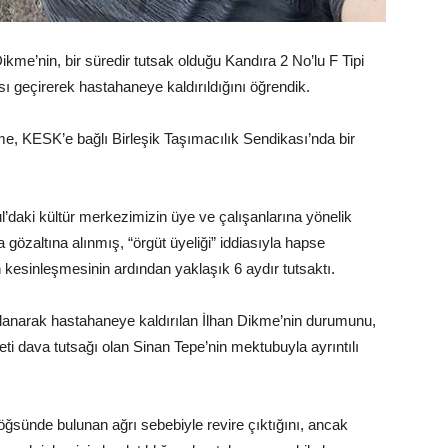
kme’nin, bir süredir tutsak olduğu Kandıra 2 No’lu F Tipi
 geçirerek hastahaneye kaldırıldığını öğrendik.
, KESK’e bağlı Birleşik Taşımacılık Sendikası’nda bir
l’daki kültür merkezimizin üye ve çalışanlarına yönelik
gözaltına alınmış, “örgüt üyeliği” iddiasıyla hapse
kesinleşmesinin ardından yaklaşık 6 aydır tutsaktı.
lanarak hastahaneye kaldırılan İlhan Dikme’nin durumunu,
i dava tutsağı olan Sinan Tepe’nin mektubuyla ayrıntılı
ğsünde bulunan ağrı sebebiyle revire çıktığını, ancak