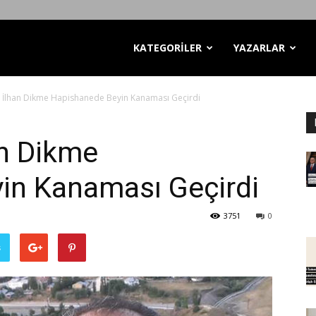
KATEGORİLER
YAZARLAR
 İlhan Dikme Hapishanede Beyin Kanaması Geçirdi
an Dikme
in Kanaması Geçirdi
3751
0
ş