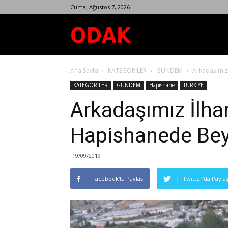
Cuma, Ağustos 7, 2026
Odak
Ana Sayfa
KATEGORİLER
GÜNDEM
Arkadaşımız
Dergisi
KATEGORİLER
GÜNDEM
Hapishane
TÜRKİYE
Arkadaşımız İlh
Hapishanede Bey
19/09/2019
Facebook'ta Paylaş
Twitter'da Payla