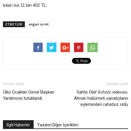
tutarı ise 11 bin 402 TL.
ETIKETLER
asgari ücret
Önceki İçerik
Sonraki İçerik
Ülkü Ocakları Genel Başkan
Sahte Olaf Scholz videosu:
Yardımcısı tutuklandı
Alman hükümeti sanatçıların
eyleminden rahatsız oldu
İlgili Haberler
Yazarın Diğer İçerikleri